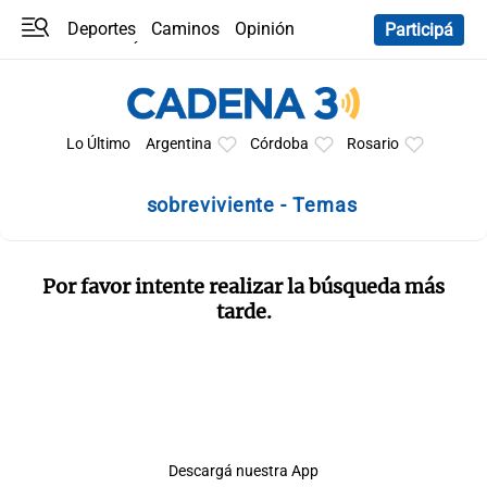
Deportes
Caminos
Opinión
Participá
Programas
Últimas coberturas
Últimas 24 h
En YouTube
Clima
Horóscopo
Lo Último
Argentina
Córdoba
Rosario
sobreviviente - Temas
Por favor intente realizar la búsqueda más
tarde.
Descargá nuestra App