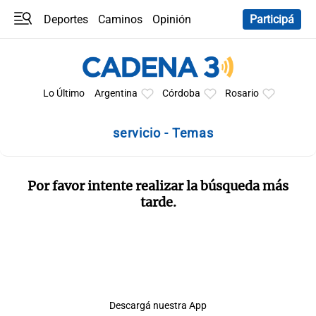
Deportes
Caminos
Opinión
Participá
Programas
Últimas coberturas
Últimas 24 h
En YouTube
Clima
Horóscopo
Lo Último
Argentina
Córdoba
Rosario
servicio - Temas
Por favor intente realizar la búsqueda más
tarde.
Descargá nuestra App