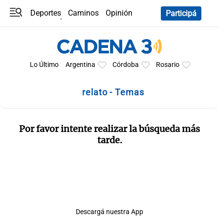
Deportes
Caminos
Opinión
Participá
Programas
Últimas coberturas
Últimas 24 h
En YouTube
Clima
Horóscopo
Lo Último
Argentina
Córdoba
Rosario
relato - Temas
Por favor intente realizar la búsqueda más
tarde.
Descargá nuestra App