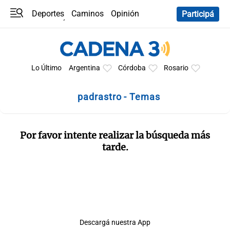
Deportes
Caminos
Opinión
Participá
Programas
Últimas coberturas
Últimas 24 h
En YouTube
Clima
Horóscopo
Lo Último
Argentina
Córdoba
Rosario
padrastro - Temas
Por favor intente realizar la búsqueda más
tarde.
Descargá nuestra App