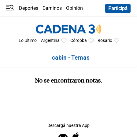
Deportes
Caminos
Opinión
Participá
Programas
Últimas coberturas
Últimas 24 h
En YouTube
Clima
Horóscopo
Lo Último
Argentina
Córdoba
Rosario
cabin - Temas
No se encontraron notas.
Descargá nuestra App