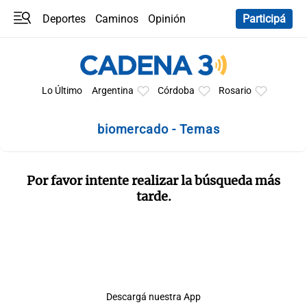
Deportes
Caminos
Opinión
Participá
Programas
Últimas coberturas
Últimas 24 h
En YouTube
Clima
Horóscopo
Lo Último
Argentina
Córdoba
Rosario
biomercado - Temas
Por favor intente realizar la búsqueda más
tarde.
Descargá nuestra App