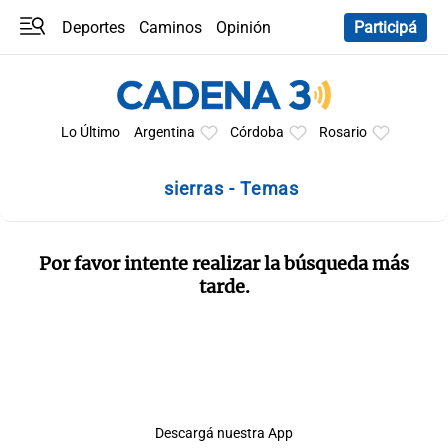
Deportes
Caminos
Opinión
Participá
Programas
Últimas coberturas
Últimas 24 h
En YouTube
Clima
Horóscopo
Lo Último
Argentina
Córdoba
Rosario
sierras - Temas
Por favor intente realizar la búsqueda más
tarde.
Descargá nuestra App