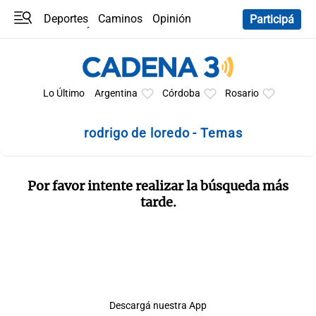
Deportes
Caminos
Opinión
Participá
Programas
Últimas coberturas
Últimas 24 h
En YouTube
Clima
Horóscopo
Lo Último
Argentina
Córdoba
Rosario
rodrigo de loredo - Temas
Por favor intente realizar la búsqueda más
tarde.
Descargá nuestra App