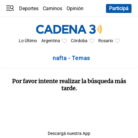
Deportes
Caminos
Opinión
Participá
Programas
Últimas coberturas
Últimas 24 h
En YouTube
Clima
Horóscopo
Lo Último
Argentina
Córdoba
Rosario
nafta - Temas
Por favor intente realizar la búsqueda más
tarde.
Descargá nuestra App