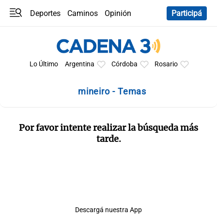
Deportes
Caminos
Opinión
Participá
Programas
Últimas coberturas
Últimas 24 h
En YouTube
Clima
Horóscopo
Lo Último
Argentina
Córdoba
Rosario
mineiro - Temas
Por favor intente realizar la búsqueda más
tarde.
Descargá nuestra App