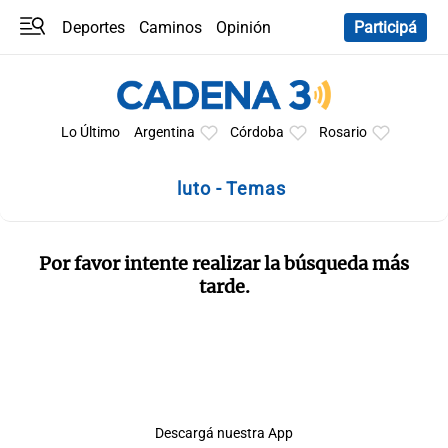
Deportes
Caminos
Opinión
Participá
Programas
Últimas coberturas
Últimas 24 h
En YouTube
Clima
Horóscopo
Lo Último
Argentina
Córdoba
Rosario
luto - Temas
Por favor intente realizar la búsqueda más
tarde.
Descargá nuestra App