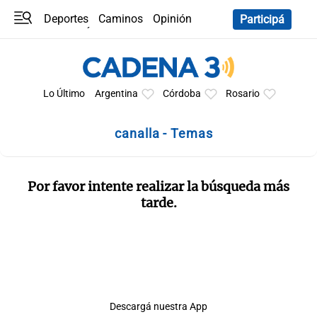
Deportes
Caminos
Opinión
Participá
Programas
Últimas coberturas
Últimas 24 h
En YouTube
Clima
Horóscopo
Lo Último
Argentina
Córdoba
Rosario
canalla - Temas
Por favor intente realizar la búsqueda más
tarde.
Descargá nuestra App