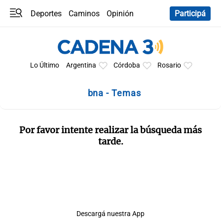
Deportes
Caminos
Opinión
Participá
Programas
Últimas coberturas
Últimas 24 h
En YouTube
Clima
Horóscopo
Lo Último
Argentina
Córdoba
Rosario
bna - Temas
Por favor intente realizar la búsqueda más
tarde.
Descargá nuestra App