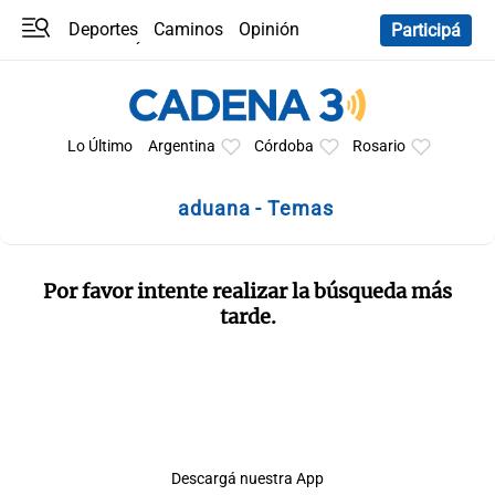
Deportes
Caminos
Opinión
Participá
Programas
Últimas coberturas
Últimas 24 h
En YouTube
Clima
Horóscopo
Lo Último
Argentina
Córdoba
Rosario
aduana - Temas
Por favor intente realizar la búsqueda más
tarde.
Descargá nuestra App