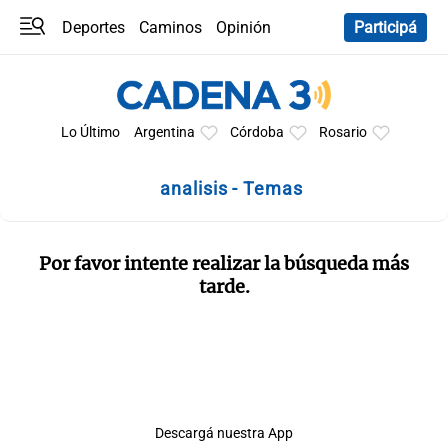
Deportes
Caminos
Opinión
Participá
Programas
Últimas coberturas
Últimas 24 h
En YouTube
Clima
Horóscopo
Lo Último
Argentina
Córdoba
Rosario
analisis - Temas
Por favor intente realizar la búsqueda más
tarde.
Descargá nuestra App