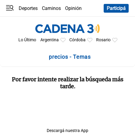
Deportes
Caminos
Opinión
Participá
Programas
Últimas coberturas
Últimas 24 h
En YouTube
Clima
Horóscopo
Lo Último
Argentina
Córdoba
Rosario
precios - Temas
Por favor intente realizar la búsqueda más
tarde.
Descargá nuestra App