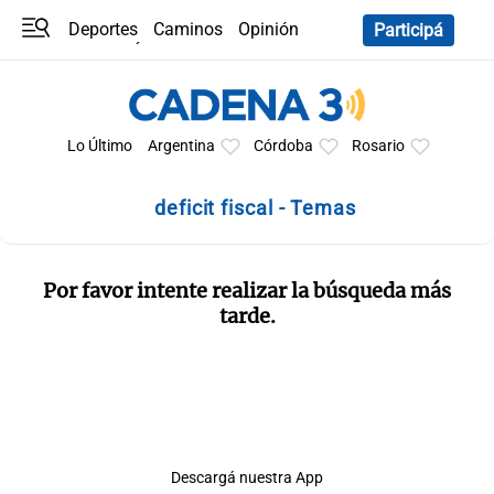
Deportes
Caminos
Opinión
Participá
Programas
Últimas coberturas
Últimas 24 h
En YouTube
Clima
Horóscopo
Lo Último
Argentina
Córdoba
Rosario
deficit fiscal - Temas
Por favor intente realizar la búsqueda más
tarde.
Descargá nuestra App