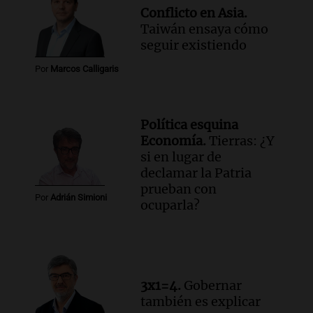
Informados al regreso
Conflicto en Asia.
Episodios
Taiwán ensaya cómo
Audio.
Debate en el Senado y protesta
seguir existiendo
en Rosario contra la ley de Propiedad
Por
Marcos Calligaris
Privada.
Viva la Radio Rosario
Episodios
Política esquina
Audio.
Manifestación en Rosario contra
Economía.
Tierras: ¿Y
la ley de Propiedad Privada debatida en
si en lugar de
el Senado.
declamar la Patria
Viva la Radio Rosario
prueban con
Episodios
Por
Adrián Simioni
ocuparla?
Audio.
Luis Juez cuestionó la polémica
por la Ley de Tierras: "Construyeron un
relato mentiroso"
Informados al regreso
Episodios
3x1=4.
Gobernar
también es explicar