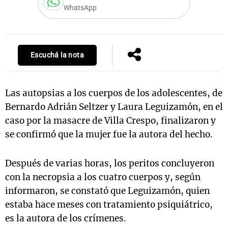
WhatsApp
Notas
s
Notas
Escuchá la nota
La Sole en
ial
Mundial 2026
Cadena 3
Las autopsias a los cuerpos de los adolescentes, de
Bernardo Adrián Seltzer y Laura Leguizamón, en el
caso por la masacre de Villa Crespo, finalizaron y
se confirmó que la mujer fue la autora del hecho.
Después de varias horas, los peritos concluyeron
con la necropsia a los cuatro cuerpos y, según
informaron, se constató que Leguizamón, quien
estaba hace meses con tratamiento psiquiátrico,
es la autora de los crímenes.