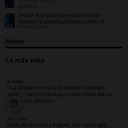
radical y sus efectos en los habitantes
Episodios
Audio.
Río Gallegos enfrenta frío
intenso y movilizaciones contra el
kirchnerismo
Panorama Federal
Episodios
Podcast
Audio.
Debate en el Senado sobre
propiedad privada y cuestionamientos a
Lo más visto
la soberanía digital en Argentina
Panorama Federal
Episodios
Sociedad
Audio.
Mendoza se prepara para un fin
"La droga era mía y ni siquiera tuvimos
de semana helado y ciudadanos
sexo": Candela Arizaga contó cómo fue su
marchan contra reforma de tierras
noche con Moyano
Panorama Federal
Episodios
Ahora país
Audio.
El "Mono" de Kapanga
Caso María Lucila Pagani: las claves que
adelantó su show en Rosario.