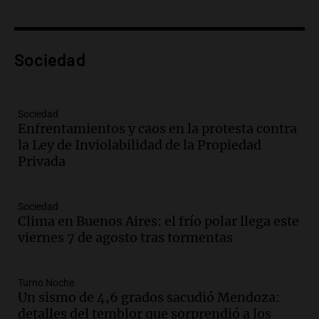
la temporada Rock Real con bandas
tributo todos los jueves
Panorama Federal
Sociedad
Episodios
Audio.
Nicolás Marotta, el cordobés de
Recoleta: “Enfrentar a Boca, sea donde
sea, va a ser lindo”
Sociedad
Enfrentamientos y caos en la protesta contra
La Cadena del Gol
la Ley de Inviolabilidad de la Propiedad
Episodios
Privada
Audio.
Débora Blanca, psicóloga experta
en ludopatía: “Tener el casino en la
mano es muy peligroso”
Sociedad
La Argentina, hoy
Clima en Buenos Aires: el frío polar llega este
Episodios
viernes 7 de agosto tras tormentas
Audio.
Docentes italianos visitaron la
ciudad de Córdoba para interiorizarse
Turno Noche
sobre los parques educativos
Un sismo de 4,6 grados sacudió Mendoza:
Amamos Argentina
detalles del temblor que sorprendió a los
Episodios