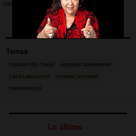
con letra imprenta, cursiva y casi ilegible.
Temas
masacre Villa Crespo
autopsias adolescentes
Laura Leguizamón
crímenes familiares
tratamiento psi
Lo último