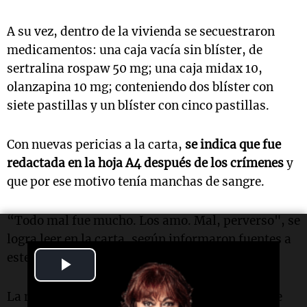
A su vez, dentro de la vivienda se secuestraron
medicamentos: una caja vacía sin blíster, de
sertralina rospaw 50 mg; una caja midax 10,
olanzapina 10 mg; conteniendo dos blíster con
siete pastillas y un blíster con cinco pastillas.
Con nuevas pericias a la carta,
se indica que fue
redactada en la hoja A4 después de los crímenes
y
que por ese motivo tenía manchas de sangre.
“Todo mal fue mucho. Los amo. Mal, perverso", se
logra leer en la carta, según informaron fuentes a
este medio.
Play
Video
La misma estaba escrita de manera incoherente