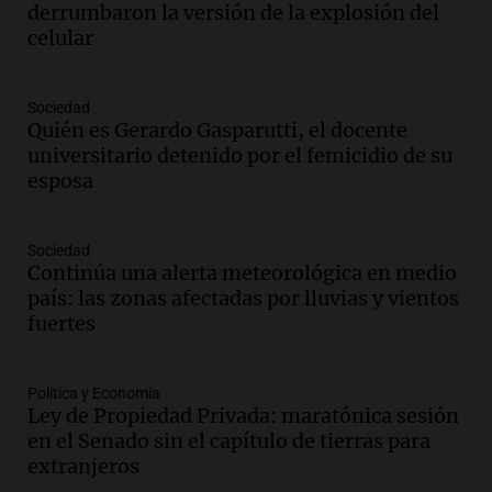
derrumbaron la versión de la explosión del
Viva la Radio Rosario
celular
Episodios
Audio.
Condenan a tres años de prisión
Sociedad
en suspenso a hombre por simular robo
Quién es Gerardo Gasparutti, el docente
de recaudación en San Luis
universitario detenido por el femicidio de su
Panorama Federal
esposa
Episodios
Audio.
Medicina reproductiva, entre la
ayuda por problemas de fertilidad y la
Sociedad
Continúa una alerta meteorológica en medio
ostentación de millonarios
país: las zonas afectadas por lluvias y vientos
Amamos Argentina
fuertes
Episodios
Audio.
El juicio contra Oscar González
avanza con testimonios clave sobre el
Política y Economía
accidente en Villa Dolores
Ley de Propiedad Privada: maratónica sesión
Panorama Federal
en el Senado sin el capítulo de tierras para
Episodios
extranjeros
Audio.
El teatro Real da la bienvenida a