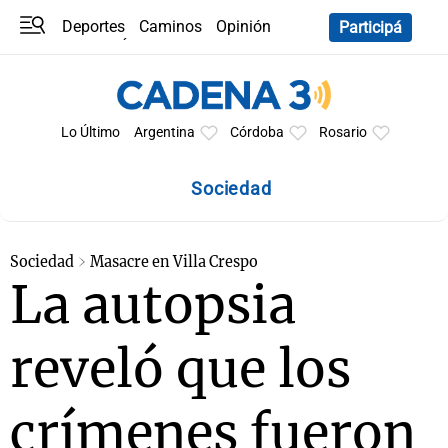
Deportes
Caminos
Opinión
Participá
Programas
Últimas coberturas
Últimas 24 h
En YouTube
Clima
Horóscopo
Lo Último
Argentina
Córdoba
Rosario
Sociedad
Sociedad
Masacre en Villa Crespo
La autopsia
reveló que los
crímenes fueron