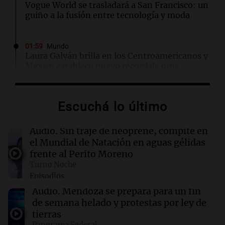
Vogue World se trasladará a San Francisco: un
guiño a la fusión entre tecnología y moda
01:59
Mundo
Laura Galván brilla en los Centroamericanos y
México establece nuevo récord de oros
01:29
Ciencia
Escuchá lo último
La fertilización podría depender del trabajo en
equipo de los espermatozoides, según un
estudio
Audio.
Sin traje de neoprene, compite en
el Mundial de Natación en aguas gélidas
frente al Perito Moreno
01:24
Mundo
Turno Noche
Tiroteo en escuela secundaria de Tailandia:
Episodios
varios heridos tras el ataque
Audio.
Mendoza se prepara para un fin
de semana helado y protestas por ley de
01:09
Mundo
tierras
La transformación de Hanói: modernización
Panorama Federal