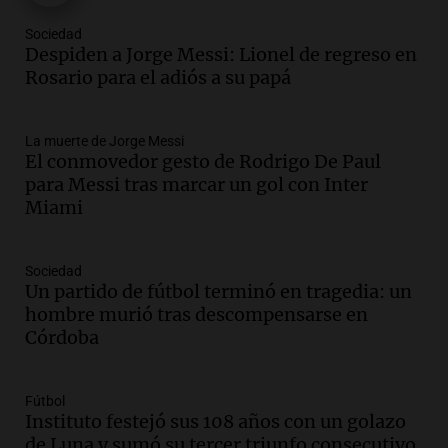
Una mañana para todos
Episodios
Sociedad
Audio.
Messi llegará esta noche a
Despiden a Jorge Messi: Lionel de regreso en
Rosario para acompañar a su familia
Rosario para el adiós a su papá
tras la muerte de su papá
Una mañana para todos
La muerte de Jorge Messi
Episodios
El conmovedor gesto de Rodrigo De Paul
Audio.
Ley de Propiedad Privada: el revés
para Messi tras marcar un gol con Inter
en el Congreso expuso una debilidad
Miami
comunicacional del Gobierno
Una mañana para todos
Episodios
Sociedad
Un partido de fútbol terminó en tragedia: un
Audio.
Casabindo se prepara para una
hombre murió tras descompensarse en
celebración única: 30.000 turistas y el
Córdoba
tradicional Toreo de la Vincha
Una mañana para todos
Episodios
Fútbol
Audio.
Borges, abogada de Pourrain:
Instituto festejó sus 108 años con un golazo
"Tres hombres se lo llevaron para
de Luna y sumó su tercer triunfo consecutivo