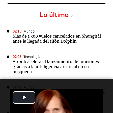
Lo último
02:13
Mundo
Más de 1.300 vuelos cancelados en Shanghái
ante la llegada del tifón Dolphin
02:03
Tecnología
Airbnb acelera el lanzamiento de funciones
gracias a la inteligencia artificial en su
búsqueda
01:49
Mundo
El Pentágono solicita a la industria de defensa
Play
un aumento en la producción de armas
Video
01:31
Ciencia