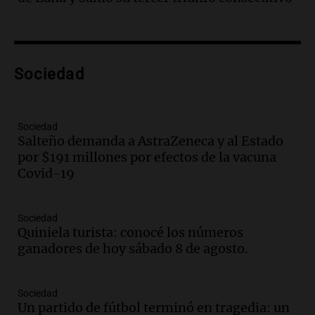
hacerle preguntas y nunca regresó"
Una mañana para todos
Episodios
Audio.
Voluntarios limpiaron 9.000
Sociedad
metros del río Suquía y retiraron hasta
800 kilos de basura por jornada
Una mañana para todos
Episodios
Sociedad
Salteño demanda a AstraZeneca y al Estado
Audio.
La historia de la servilleta que
por $191 millones por efectos de la vacuna
firmó Jorge Messi para el primer
Covid-19
contrato de Leo con Barcelona
Una mañana para todos
Episodios
Sociedad
Quiniela turista: conocé los números
Audio.
Joan Gaspart: "Sin Jorge, no sé si
ganadores de hoy sábado 8 de agosto.
Messi hubiera llegado adonde llegó"
Una mañana para todos
Episodios
Sociedad
Un partido de fútbol terminó en tragedia: un
Audio.
El orgullo y el sueño argentino de