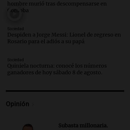
hombre murió tras descompensarse en
Jorge Messi en una entrevista con Rony
Córdoba
Vargas en 2007
Una mañana para todos
Episodios
Sociedad
Audio.
El abuelo de Agostina Vega, tras
Despiden a Jorge Messi: Lionel de regreso en
las nuevas detenciones: "En esa casa
Rosario para el adiós a su papá
todos tenían algo que ver"
Una mañana para todos
Sociedad
Episodios
Quiniela nocturna: conocé los números
Audio.
Una nutricionista derribó el mito
ganadores de hoy sábado 8 de agosto.
del desayuno ideal: qué alimentos
conviene priorizar
Una mañana para todos
Episodios
Opinión
Audio.
Murió Jorge Messi
Una mañana para todos
Episodios
Subasta millonaria.