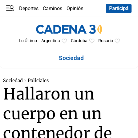
Deportes
Caminos
Opinión
Participá
Programas
Últimas coberturas
Últimas 24 h
En YouTube
Clima
Horóscopo
Lo Último
Argentina
Córdoba
Rosario
Sociedad
Sociedad
Policiales
Hallaron un
cuerpo en un
contenedor de