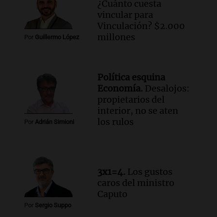
¿Cuánto cuesta
Audio.
Mateo, a los 25 años, lucha
vincular para
contra el tiempo: necesita un trasplante
Vinculación? $2.000
para poder seguir viviend
millones
Por
Guillermo López
Una mañana para todos
Episodios
Audio.
Estiman que la inflación nacional
Política esquina
de julio será menor al 2,9% registrado
Economía.
Desalojos:
en CABA
propietarios del
Una mañana para todos
interior, no se aten
Episodios
los rulos
Por
Adrián Simioni
Audio.
Altas Cumbres: rescataron a una
cabra que llevaba ocho días atrapada en
un precipicio
Una mañana para todos
3x1=4.
Los gustos
Episodios
caros del ministro
Audio.
Chile planteó mejorar la
Caputo
conectividad fronteriza, aérea y digital
Por
Sergio Suppo
con Jujuy