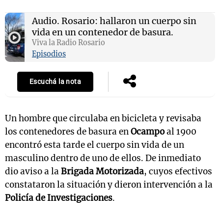
Audio.
Rosario: hallaron un cuerpo sin
vida en un contenedor de basura.
Notas
Viva la Radio Rosario
s
Notas
Episodios
La Sole en
ial
Mundial 2026
Cadena 3
Escuchá la nota
Un hombre que circulaba en bicicleta y revisaba
los contenedores de basura en
Ocampo
al 1900
encontró esta tarde el cuerpo sin vida de un
masculino dentro de uno de ellos. De inmediato
dio aviso a la
Brigada Motorizada
, cuyos efectivos
constataron la situación y dieron intervención a la
Policía de Investigaciones
.