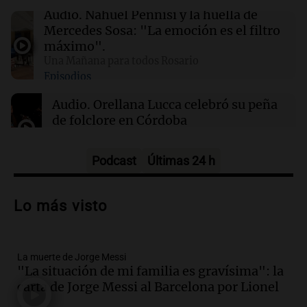
Audio.
Nahuel Pennisi y la huella de
Mercedes Sosa: "La emoción es el filtro
00:16
Clima
máximo".
Clima en Santa Fe: cómo estará el tiempo este
Una Mañana para todos Rosario
domingo 9 de agosto
Episodios
Audio.
Orellana Lucca celebró su peña
de folclore en Córdoba
Tarde y Media
Episodios
Podcast
Últimas 24 h
Audio.
Trágico accidente en Mendoza:
un muerto y varios heridos tras caída de
Lo más visto
vehículos desde un puente
Panorama Federal
Episodios
La muerte de Jorge Messi
Audio.
Tragedia en Mendoza: un muerto
"La situación de mi familia es gravísima": la
y cinco heridos tras caer dos autos desde
carta de Jorge Messi al Barcelona por Lionel
un puente