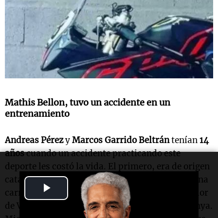
Mathis Bellon, tuvo un accidente en un
entrenamiento
Andreas Pérez
y
Marcos Garrido Beltrán
tenían
14
años
cuando un accidente practicando este
deporte les costó la vida. El primero, era de origen
catalán y murió en 2018, tras ser arrollado en una
Play
carrera del FIM-CEV Repsol, en el mundial Junior
de Velocidad en el Circuit de Barcelona-Catalunya.
Video