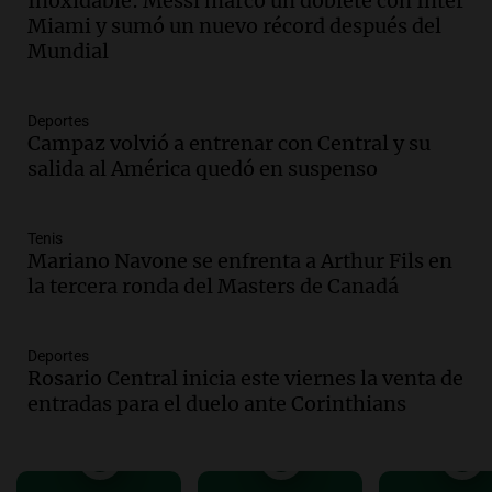
ráfagas de viento
Inoxidable: Messi marcó un doblete con Inter
Miami y sumó un nuevo récord después del
Panorama Federal
Mundial
Episodios
Audio.
Jesús María implementa estrictas
sanciones para erradicar escapes libres y
Deportes
mejorar la seguridad vial
Campaz volvió a entrenar con Central y su
Panorama Federal
salida al América quedó en suspenso
Episodios
Audio.
Raúl Bondartusen destaca la
urgencia de resolver la crisis educativa
Tenis
Mariano Navone se enfrenta a Arthur Fils en
en Tierra del Fuego
la tercera ronda del Masters de Canadá
Panorama Federal
Episodios
Audio.
Policía de Bariloche condenada a
Deportes
seis meses de prisión por presentar
Rosario Central inicia este viernes la venta de
certificados médicos falsos
entradas para el duelo ante Corinthians
Panorama Federal
Episodios
Audio.
Rafaela propone aumento del