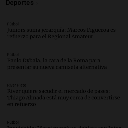
Deportes
Episodios
Audio.
Movilización frente al Congreso
por tierras se mantiene pese a
Fútbol
temporales y cambios legislativos
Juniors suma jerarquía: Marcos Figueroa es
Panorama Federal
refuerzo para el Regional Amateur
Episodios
Audio.
Monseñor Raúl Pizarro Travers es
el actual secretario general de la
Fútbol
Conferencia Episcopal Argentina.
Paulo Dybala, la cara de la Roma para
Noticias Rosario
presentar su nueva camiseta alternativa
Episodios
Audio.
Más de 20.000 usuarios sin
River Plate
suministro eléctrico en la zona AMBA
River quiere sacudir el mercado de pases:
por intensas lluvias
Thiago Almada está muy cerca de convertirse
Panorama Federal
en refuerzo
Episodios
Audio.
Más de 20.000 usuarios sin luz
en el AMBA por intensas lluvias y
Fútbol