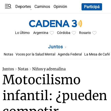
Deportes
Caminos
Opinión
Participá
Programas
Últimas coberturas
Últimas 24 h
En YouTube
Clima
Horóscopo
Lo Último
Argentina
Córdoba
Rosario
Juntos
Notas
Voces por la Salud Mental
Agenda Federal
La Mesa de Café
Juntos
Notas
Niños y adrenalina
Motocilismo
infantil: ¿pueden