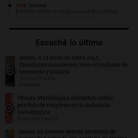
10:55
Sociedad
Estudio revela el estado actual del cuidado
infantil y las licencias en Argentina
10:52
Siempre Juntos Rosario
Escuchá lo último
A 13 años de Salta 2141, familiares mantienen
vivo el reclamo de memoria y justicia
Audio.
A 13 años de Salta 2141,
familiares mantienen vivo el reclamo de
10:47
Sociedad
memoria y justicia
Quién era la mujer quemada por su esposo que
Noticias Rosario
quiso encubrir el ataque con la explosión de
Episodios
un celular
Audio.
Los trabajadores de la Unión
Obrera Metalúrgica advierten sobre
pérdida de empleos en la industria
10:46
Deportes
River Plate confirma la llegada de Thiago
metalúrgica
Almada y la salida de Santiago Lencina al
Panorama Federal
Burgos
Episodios
Audio.
El Senado debate proyecto de