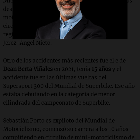
Mientras que, el accidente de Marcos fue un años
después, en plena competencia, tras caer de su
moto y también ser arrollado por otra, en el
circuito de Jerez. Fue durante las pruebas
regionales del Supersport 300, en el circuito de
Jerez-Ángel Nieto.
Otro de los accidentes más recientes fue el e de
Dean Berta Viñales
en 2021, tenía
15 años
y el
accidente fue en las últimas vueltas del
Supersport 300 del Mundial de Superbike. Ese año
estaba debutando en la categoría de menor
cilindrada del campeonato de Superbike.
Sebastián Porto es expiloto del Mundial de
Motociclismo, comenzó su carrera a los 10 años
compitiendo en circuito de mini-motociclismo de