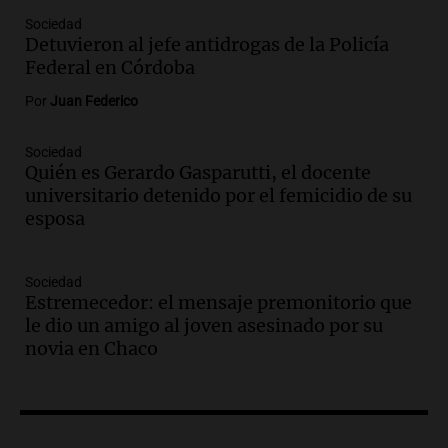
Audio.
Sanctions for Lawyer Diego
Sociedad
Javier Chacón: Detained Again After
Detuvieron al jefe antidrogas de la Policía
Attending World Cup
Federal en Córdoba
Panorama Federal
Episodios
Por
Juan Federico
Audio.
Embajada china en Argentina
repudia amenazas de EE. UU. y exige
Sociedad
Quién es Gerardo Gasparutti, el docente
respeto a la soberanía nacional
universitario detenido por el femicidio de su
Noticias
esposa
Episodios
Audio.
Suspenden viaje a Catamarca por
alerta meteorológico de ministros
Sociedad
Santini y Caputo
Estremecedor: el mensaje premonitorio que
Panorama Federal
le dio un amigo al joven asesinado por su
Episodios
novia en Chaco
Audio.
Incremento del precio de la
carne frente a la pasta artesanal en
Córdoba
Noticias