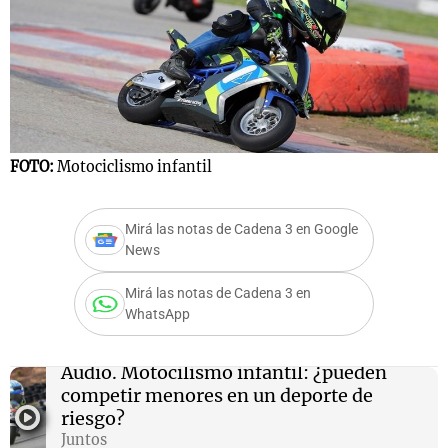
Notas
s
Notas
La Sole en
ial
Mundial 2026
Cadena 3
FOTO:
Motociclismo infantil
Mirá las notas de Cadena 3 en Google
News
Mirá las notas de Cadena 3 en
WhatsApp
Audio.
Motocilismo infantil: ¿pueden
competir menores en un deporte de
riesgo?
Juntos