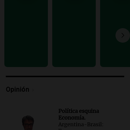
40% en la Unidad de Cuenta Municipal
para afrontar costos
Panorama Federal
Episodios
Audio.
Asamblea abierta en Rafaela
contra proyecto de inviolabilidad de la
propiedad privada
Panorama Federal
Episodios
Audio.
Ataque a balazos en Rafaela:
disparos contra una vivienda y vehículos
en los barrios Nogales
Panorama Federal
Opinión
Episodios
Política esquina
Economía.
Argentina-Brasil: