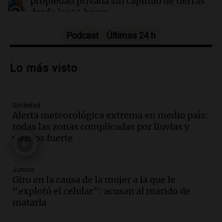
propiedad privada sin capítulo de tierras
desde las 14 horas
Panorama Federal
Episodios
Podcast
Últimas 24 h
Audio.
Giro en la causa de la mujer a la
que le “explotó el celular”: acusan al
Lo más visto
marido de matarla
Juntos
Episodios
Sociedad
Audio.
Continúan las declaraciones en el
Alerta meteorológica extrema en medio país:
juicio a Óscar González por el accidente
todas las zonas complicadas por lluvias y
en las altas cumbres
vientos fuerte
Panorama Federal
Episodios
Audio.
Córdoba enfrenta fuertes vientos
Juntos
que afectan diversas actividades locales,
Giro en la causa de la mujer a la que le
según Barrionuevo
“explotó el celular”: acusan al marido de
Noticias
matarla
Episodios