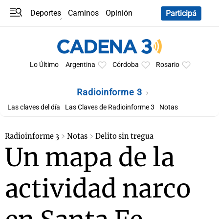
Deportes
Caminos
Opinión
Participá
Programas
Últimas coberturas
Últimas 24 h
En YouTube
Clima
Horóscopo
Lo Último
Argentina
Córdoba
Rosario
Radioinforme 3
Las claves del día
Las Claves de Radioinforme 3
Notas
Radioinforme 3
Notas
Delito sin tregua
Un mapa de la
actividad narco