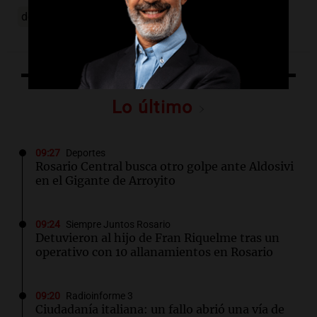
delito
mapa
registro
bandas
Lo último
09:27
Deportes
Rosario Central busca otro golpe ante Aldosivi
en el Gigante de Arroyito
09:24
Siempre Juntos Rosario
Detuvieron al hijo de Fran Riquelme tras un
operativo con 10 allanamientos en Rosario
09:20
Radioinforme 3
Ciudadanía italiana: un fallo abrió una vía de