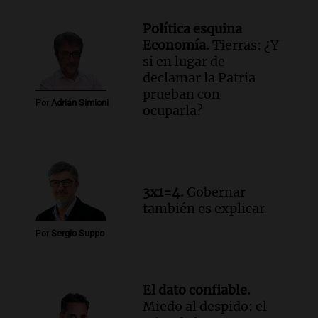
Episodios
Audio.
Rafaela impulsa un registro de
Política esquina
comedores y merenderos comunitarios
Economía.
Tierras: ¿Y
para mejorar la asistencia alimentaria
si en lugar de
Panorama Federal
declamar la Patria
Episodios
prueban con
Por
Adrián Simioni
ocuparla?
3x1=4.
Gobernar
también es explicar
Por
Sergio Suppo
El dato confiable.
Miedo al despido: el