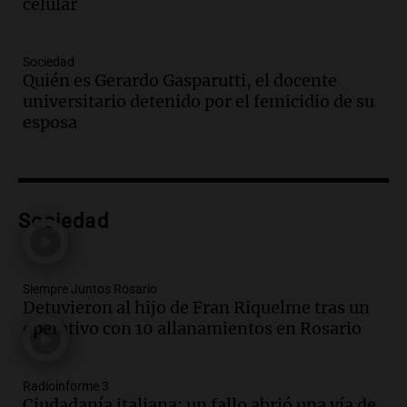
celular
Episodios
Audio.
Los empleados públicos en
Sociedad
Córdoba ganan más del doble que los
Quién es Gerardo Gasparutti, el docente
privados, según un estudio
universitario detenido por el femicidio de su
Noticias
esposa
Episodios
Audio.
Cae colombiano acusado de venta
de droga por delivery en el microcentro
y plazas de Mendoza
Sociedad
Panorama Federal
Episodios
Audio.
Disminuyen las víctimas fatales
por accidentes de tránsito en el primer
Siempre Juntos Rosario
Detuvieron al hijo de Fran Riquelme tras un
semestre del 2026
operativo con 10 allanamientos en Rosario
Panorama Federal
Episodios
Audio.
Disminuyen las víctimas fatales
Radioinforme 3
por accidentes de tránsito en el primer
Ciudadanía italiana: un fallo abrió una vía de