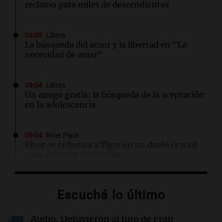
reclamo para miles de descendientes
09:05
Libros
La búsqueda del amor y la libertad en "La
necesidad de amar"
09:04
Libros
Un amigo gratis: la búsqueda de la aceptación
en la adolescencia
09:04
River Plate
River se enfrenta a Tigre en un duelo crucial
para el futuro de Coudet
09:03
Libros
Escuchá lo último
El llanto de los muertos: un misterio que
revive en Fjällbacka
Audio.
Detuvieron al hijo de Fran