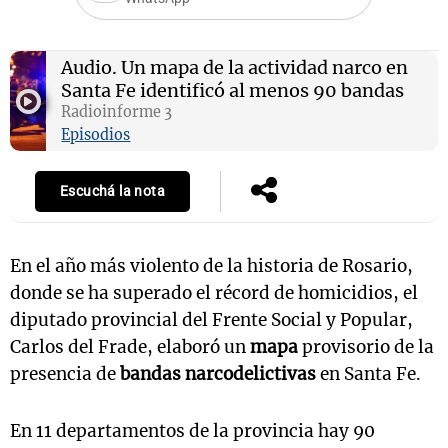
Audio.
Un mapa de la actividad narco en
Notas
Santa Fe identificó al menos 90 bandas
s
Notas
Radioinforme 3
La Sole en
Episodios
ial
Mundial 2026
Cadena 3
Escuchá la nota
En el año más violento de la historia de Rosario,
donde se ha superado el récord de homicidios, el
diputado provincial del Frente Social y Popular,
Carlos del Frade, elaboró un
mapa
provisorio de la
presencia de
bandas narcodelictivas
en Santa Fe.
En 11 departamentos de la provincia hay 90