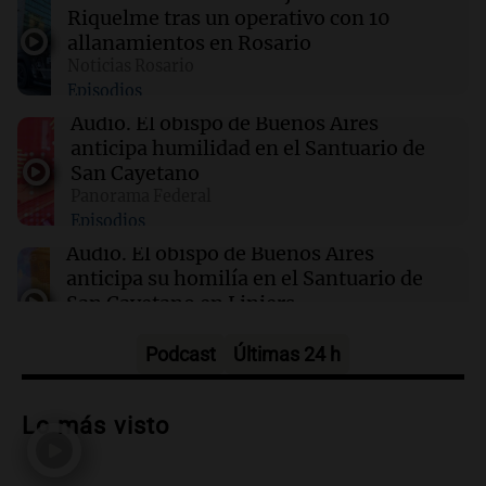
Riquelme tras un operativo con 10
09:03
Libros
allanamientos en Rosario
Un hombre de honor: entre el amor y la
Noticias Rosario
corrupción en la Nueva York de 1968
Episodios
Audio.
El obispo de Buenos Aires
09:01
Radioinforme 3
anticipa humilidad en el Santuario de
Aerolíneas Argentinas cerró 2025 con
San Cayetano
superávit y pagará Ganancias por primera vez
Panorama Federal
Episodios
Audio.
El obispo de Buenos Aires
anticipa su homilía en el Santuario de
San Cayetano en Liniers
Panorama Federal
Episodios
Podcast
Últimas 24 h
Audio.
Prisión preventiva para
motociclista por intento de homicidio
Lo más visto
en Santa Lucía, Tucumán
Panorama Federal
Episodios