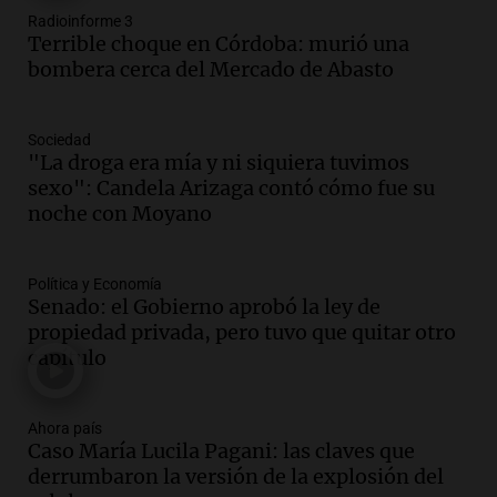
Radioinforme 3
Audio.
Aumento de tarifas de luz en
Terrible choque en Córdoba: murió una
Tucumán afecta a hogares con subas de
bombera cerca del Mercado de Abasto
hasta el 38% en agosto
Panorama Federal
Episodios
Sociedad
Audio.
El primer semestre de 2026
"La droga era mía y ni siquiera tuvimos
reporta menos víctimas fatales en
sexo": Candela Arizaga contó cómo fue su
accidentes de tránsito en Mendoza
noche con Moyano
Panorama Federal
Episodios
Política y Economía
Audio.
El gobierno de La Rioja lanzará
Senado: el Gobierno aprobó la ley de
pago en chachos para empleados
propiedad privada, pero tuvo que quitar otro
públicos a partir del 17 de octubre
capítulo
Noticias
Episodios
Ahora país
Caso María Lucila Pagani: las claves que
Audio.
Luis Herrera
derrumbaron la versión de la explosión del
Actualidad