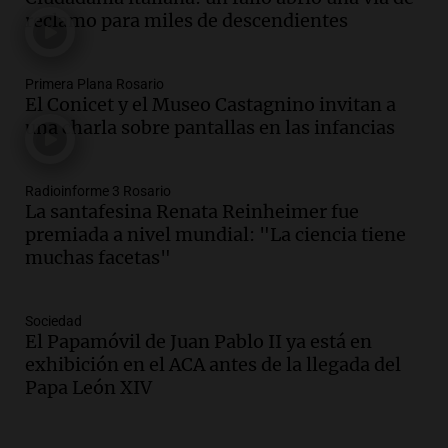
semestre de 2026
reclamo para miles de descendientes
Panorama Federal
Episodios
Audio.
La santafesina Renata
Primera Plana Rosario
Reinheimer fue premiada a nivel
El Conicet y el Museo Castagnino invitan a
mundial: "La ciencia tiene muchas
una charla sobre pantallas en las infancias
facetas"
Noticias Rosario
Episodios
Radioinforme 3 Rosario
Audio.
Un camionero muere tras volcar
La santafesina Renata Reinheimer fue
en la autopista Tucumán-Famagüeya
premiada a nivel mundial: "La ciencia tiene
cerca del puente Marianela
muchas facetas"
Panorama Federal
Episodios
Sociedad
Audio.
Detienen a hombre con
El Papamóvil de Juan Pablo II ya está en
elementos robados en Rafaela durante
exhibición en el ACA antes de la llegada del
la madrugada del viernes
Papa León XIV
Panorama Federal
Episodios