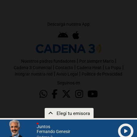
Descargá nuestra App
|
|
Nuestros padres fundadores
Por siempre Mario
|
|
|
|
Cadena 3 Comercial
Contacto
Cadena Heat
La Popu
|
|
Integrar nuestra red
Aviso Legal
Política de Privacidad
Seguinos en
Elegí tu emisora
Juntos
Fernando Genesir