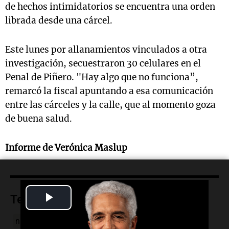
de hechos intimidatorios se encuentra una orden
librada desde una cárcel.
Este lunes por allanamientos vinculados a otra
investigación, secuestraron 30 celulares en el
Penal de Piñero. "Hay algo que no funciona”,
remarcó la fiscal apuntando a esa comunicación
entre las cárceles y la calle, que al momento goza
de buena salud.
Informe de Verónica Maslup
Play
Temas
Video
narcotráfico
Rosario
Santa Fe
narcopolicía