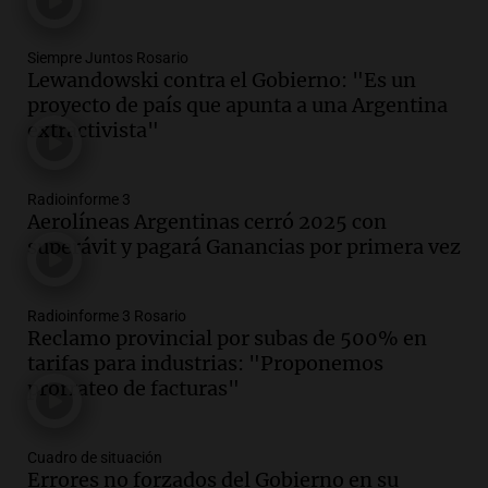
variedad “ultra premium”
Juntos
Siempre Juntos Rosario
Episodios
Lewandowski contra el Gobierno: "Es un
Audio.
El reclamo del sector industrial
proyecto de país que apunta a una Argentina
tras las críticas de Caputo: "Somos seres
extractivista"
humanos que trabajamos"
Noticias Rosario
Episodios
Radioinforme 3
Aerolíneas Argentinas cerró 2025 con
Audio.
Suspenden clases en Bariloche y
superávit y pagará Ganancias por primera vez
alrededores por nevadas y malas
condiciones de circulación
Panorama Federal
Radioinforme 3 Rosario
Episodios
Reclamo provincial por subas de 500% en
Audio.
Uspallata enfrenta un temporal
tarifas para industrias: "Proponemos
de nieve que deja varados a 1500
prorrateo de facturas"
camiones por más de 24 días
Noticias
Cuadro de situación
Episodios
Errores no forzados del Gobierno en su