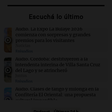
11:38
Sociedad
Una joven vivió un aterrador momento en un
micro: denunció que un pasajero se masturbó
Escuchá lo último
frente a ella
Audio.
La Expo La Bulaye 2026
11:33
Mundo
comienza con sorpresas y grandes
El padre Paul, sacerdote suspendido, usa el
premios para los visitantes
calipso para abordar temas sociales y
Noticias
religiosos
Episodios
Audio.
Córdoba: destituyeron a la
11:32
Sociedad
intendenta interina de Villa Santa Cruz
Buscan a un kitesurfista de 32 años que
del Lago y se atrincheró
desapareció en una laguna de Santa Fe
Juntos
Episodios
11:31
La Popu
Audio.
Clases de tango y milonga en la
Damián Córdoba y Banda XXI estrenaron un
Confitería El Oriental: una propuesta
enganchado explosivo
cultural imperdible
Noticias
Episodios