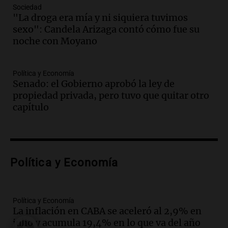
Panorama Federal
Sociedad
Episodios
"La droga era mía y ni siquiera tuvimos
sexo": Candela Arizaga contó cómo fue su
Audio.
México y Perú reanudan
noche con Moyano
relaciones diplomáticas tras nueve
meses de ruptura por asilo político
Panorama Federal
Política y Economía
Episodios
Senado: el Gobierno aprobó la ley de
Audio.
Kicillof critica represión en
propiedad privada, pero tuvo que quitar otro
marcha y otras noticias nacionales de
capítulo
este miércoles
Noticias
Episodios
Audio.
Donald Trump acusa a México de
Política y Economía
perjudicar a Estados Unidos en medio de
tensiones y críticas
Panorama Federal
Episodios
Política y Economía
La inflación en CABA se aceleró al 2,9% en
Audio.
Oncativo presenta su 52ª Fiesta
julio y acumula 19,4% en lo que va del año
Nacional del Salame con la novedad de la