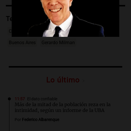
Temas
Candidaturas testimoniales
Elecciones
Buenos Aires
Gerardo Milman
Lo último
11:57
El dato confiable
Más de la mitad de la población reza en la
intimidad, según un informe de la UBA
Por
Federico Albarenque