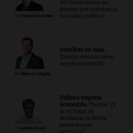
del Gobierno en su
Episodios
intento por retomar la
Audio.
El Polo Obrero marcha en
iniciativa política
Por
Sergio Berensztein
Córdoba pidiendo trabajo genuino y
mejoras en programas sociales
Panorama Federal
Episodios
Audio.
La marcha de gremios y
Conflicto en Asia.
organizaciones sociales por San
Taiwán ensaya cómo
Cayetano avanza hacia el Monumento
seguir existiendo
Noticias Rosario
Episodios
Por
Marcos Calligaris
Política esquina
Economía.
Tierras: ¿Y
si en lugar de
declamar la Patria
prueban con
Por
Adrián Simioni
ocuparla?