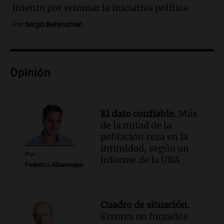
Audio.
Exigen justicia por Débora:
intento por retomar la iniciativa política
"Lamentablemente nadie va a
devolvérnosla"
Por
Sergio Berensztein
Siempre Juntos Rosario
Episodios
Audio.
Se divorciaron y la Justicia
Opinión
ordenó que ella le pague una renta por
vivir en la casa familiar
Desayuno de Juntos
Episodios
El dato confiable.
Más
Audio.
Una mujer fallece tras vuelco de
de la mitad de la
vehículo en la Circunvalación Este-
población reza en la
Oeste en Salta
intimidad, según un
Por
Panorama Federal
informe de la UBA
Federico Albarenque
Episodios
Audio.
Una mujer muere tras un vuelco
en la Circunvalación Este-Oeste de
Salta
Cuadro de situación.
Errores no forzados
Panorama Federal