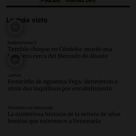
Podcast
Últimas 24 h
Audio.
Más de la mitad de la población
reza en la intimidad, según un informe
Lo más visto
de la UBA
El dato confiable
Episodios
Radioinforme 3
Audio.
Cientos de fieles celebran a San
Terrible choque en Córdoba: murió una
Cayetano pidiendo trabajo y salud en
bombera cerca del Mercado de Abasto
Córdoba
Panorama Federal
Episodios
Juntos
Audio.
"Tiene que haber una
Femicidio de Agostina Vega: detuvieron a
reglamentación": el reclamo del Kennel
otros dos inquilinos por encubrimiento
Club por los criaderos de perros
Noticias Rosario
Terremoto en Venezuela
Episodios
La misteriosa historia de la señora de uñas
Audio.
Trump acusa a México de
bonitas que estremece a Venezuela
perjudicar la economía estadounidense
y defiende sus aranceles