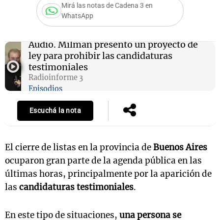
Mirá las notas de Cadena 3 en
WhatsApp
Notas
Audio.
Milman presentó un proyecto de
s
Notas
ley para prohibir las candidaturas
La Sole en
testimoniales
ial
Mundial 2026
Cadena 3
Radioinforme 3
Episodios
Escuchá la nota
El cierre de listas en la provincia de
Buenos Aires
ocuparon gran parte de la agenda pública en las
últimas horas, principalmente por la aparición de
las
candidaturas testimoniales
.
En este tipo de situaciones,
una persona se