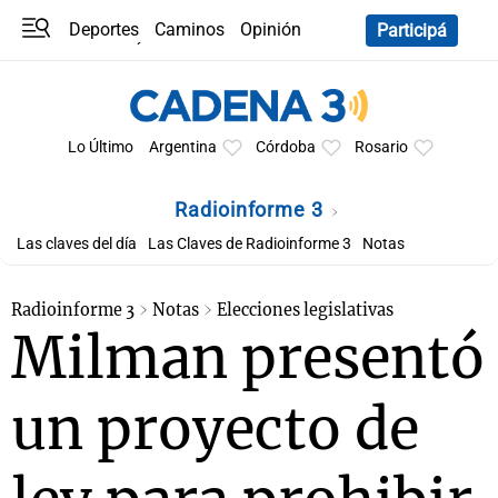
Deportes
Caminos
Opinión
Participá
Programas
Últimas coberturas
Últimas 24 h
En YouTube
Clima
Horóscopo
Lo Último
Argentina
Córdoba
Rosario
Radioinforme 3
Las claves del día
Las Claves de Radioinforme 3
Notas
Radioinforme 3
Notas
Elecciones legislativas
Milman presentó
un proyecto de