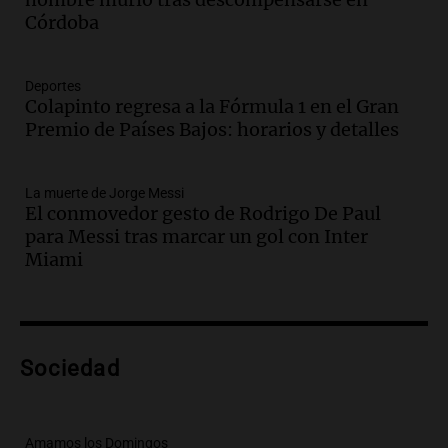
Pagani como rector
Córdoba
Panorama Federal
Episodios
Audio.
El cardenal Ángel Rossi advirtió
Deportes
Colapinto regresa a la Fórmula 1 en el Gran
que la justicia social viene siendo
Premio de Países Bajos: horarios y detalles
“despreciada y burlada”
Santa Misa
Episodios
La muerte de Jorge Messi
Audio.
La Bulaya se prepara para el cierre
El conmovedor gesto de Rodrigo De Paul
de su gran muestra anual con la
para Messi tras marcar un gol con Inter
participación de miles de visitantes
Miami
Panorama Federal
Episodios
Audio.
El Senado de Santa Fe aprueba
Ley de Emergencia Hídrica ante el
Sociedad
fenómeno del Niño
Panorama Federal
Episodios
Audio.
Una mujer de 40 años muere en
Amamos los Domingos