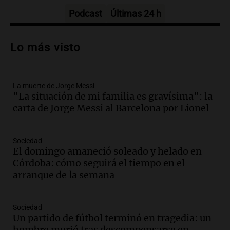
Panorama Federal
Episodios
Podcast
Últimas 24 h
Audio.
Amaycha del Valle avanza en
investigación internacional sobre asma
Lo más visto
con nueva tecnología médica
Panorama Federal
Episodios
La muerte de Jorge Messi
Audio.
Suspenden descuento en SUBE y
"La situación de mi familia es gravísima": la
aumentan tarifas del SUBTE en Buenos
carta de Jorge Messi al Barcelona por Lionel
Aires desde agosto
Panorama Federal
Episodios
Sociedad
Audio.
Kicillof critica la desregulación
El domingo amaneció soleado y helado en
financiera y el aumento de la morosidad
Córdoba: cómo seguirá el tiempo en el
en Buenos Aires
arranque de la semana
Panorama Federal
Episodios
Sociedad
Audio.
La UNT evalúa apelación ante la
Un partido de fútbol terminó en tragedia: un
Corte Suprema tras fallo que aparta a
hombre murió tras descompensarse en