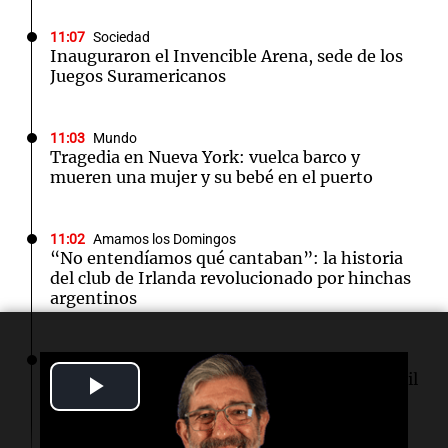
11:07
Sociedad
Inauguraron el Invencible Arena, sede de los
Juegos Suramericanos
11:03
Mundo
Tragedia en Nueva York: vuelca barco y
mueren una mujer y su bebé en el puerto
11:02
Amamos los Domingos
“No entendíamos qué cantaban”: la historia
del club de Irlanda revolucionado por hinchas
argentinos
11:00
Sociedad
La violencia vicaria en Argentina: más de 4 mil
Play
casos que afectan a niños y madres
Video