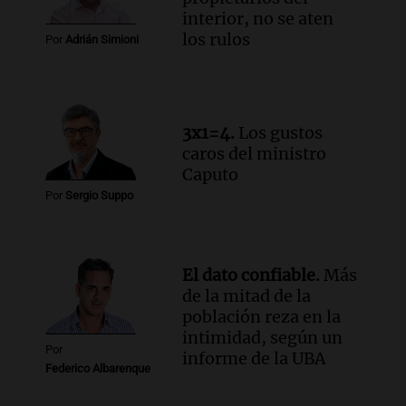
Una mañana para todos
interior, no se aten
Episodios
los rulos
Por
Adrián Simioni
Audio.
Messi llegará esta noche a
Rosario para acompañar a su familia
tras la muerte de su papá
Una mañana para todos
3x1=4.
Los gustos
Episodios
caros del ministro
Audio.
Ley de Propiedad Privada: el revés
Caputo
en el Congreso expuso una debilidad
Por
Sergio Suppo
comunicacional del Gobierno
Una mañana para todos
Episodios
El dato confiable.
Más
de la mitad de la
población reza en la
intimidad, según un
Por
informe de la UBA
Federico Albarenque