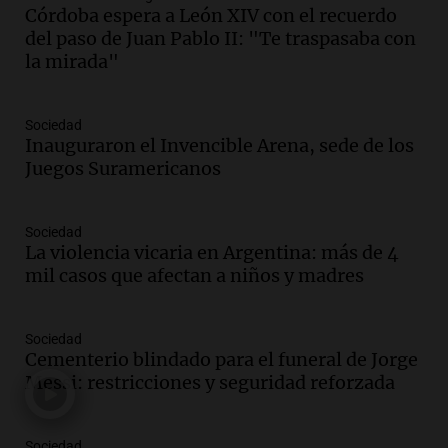
Córdoba espera a León XIV con el recuerdo
un accidente en la Ruta 321 cerca de
del paso de Juan Pablo II: "Te traspasaba con
García Fernández
la mirada"
Panorama Federal
Episodios
Audio.
El Tesoro Nacional captura 12
Sociedad
billones de pesos y genera excedente de
Inauguraron el Invencible Arena, sede de los
liquidez de 4 billones
Juegos Suramericanos
Panorama Federal
Episodios
Sociedad
Audio.
La lección del Titanic y la
La violencia vicaria en Argentina: más de 4
humildad en tiempos de tormenta
mil casos que afectan a niños y madres
según San Ignacio de Loyola
Panorama Federal
Episodios
Sociedad
Audio.
Tormentas y filtraciones: "El
Cementerio blindado para el funeral de Jorge
agua entra por donde menos
Messi: restricciones y seguridad reforzada
imaginamos"
Una Mañana para todos Rosario
Sociedad
Episodios