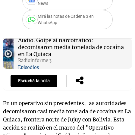
News
Mirá las notas de Cadena 3 en
WhatsApp
Notas
s
Notas
La Sole en
Audio.
Golpe al narcotráfico:
ial
Mundial 2026
Cadena 3
decomisaron media tonelada de cocaína
en La Quiaca
Radioinforme 3
Episodios
Escuchá la nota
En un operativo sin precedentes, las autoridades
decomisaron casi media tonelada de cocaína en La
Quiaca, frontera norte de Jujuy con Bolivia. Esta
acción se realizó en el marco del "Operativo