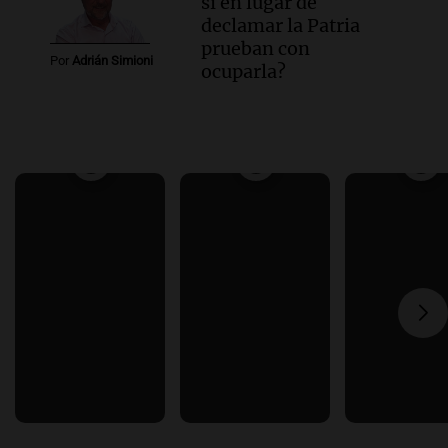
si en lugar de
declamar la Patria
prueban con
Por
Adrián Simioni
ocuparla?