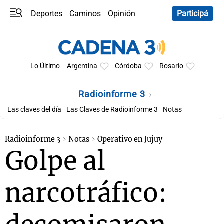
Deportes
Caminos
Opinión
Participá
Programas
Últimas coberturas
Últimas 24 h
En YouTube
Clima
Horóscopo
Lo Último
Argentina
Córdoba
Rosario
Radioinforme 3
Las claves del día
Las Claves de Radioinforme 3
Notas
Radioinforme 3
Notas
Operativo en Jujuy
Golpe al
narcotráfico: