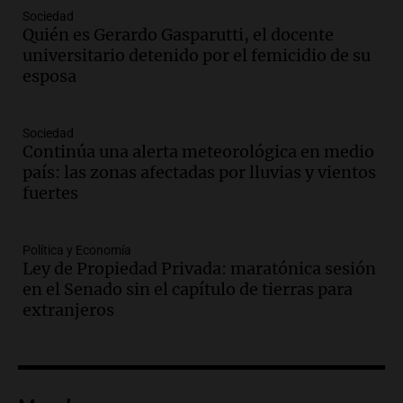
Audio.
Condenan a tres años de prisión
Sociedad
en suspenso a hombre por simular robo
Quién es Gerardo Gasparutti, el docente
de recaudación en San Luis
universitario detenido por el femicidio de su
Panorama Federal
esposa
Episodios
Audio.
Medicina reproductiva, entre la
ayuda por problemas de fertilidad y la
Sociedad
Continúa una alerta meteorológica en medio
ostentación de millonarios
país: las zonas afectadas por lluvias y vientos
Amamos Argentina
fuertes
Episodios
Audio.
El juicio contra Oscar González
avanza con testimonios clave sobre el
Política y Economía
accidente en Villa Dolores
Ley de Propiedad Privada: maratónica sesión
Panorama Federal
en el Senado sin el capítulo de tierras para
Episodios
extranjeros
Audio.
El teatro Real da la bienvenida a
la temporada Rock Real con bandas
tributo todos los jueves
Panorama Federal