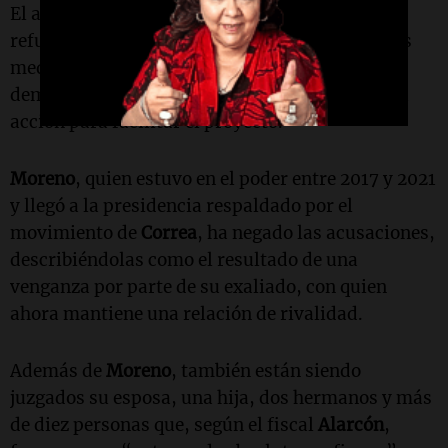
El abogado defensor de
Moreno
,
David Meza
,
refutó las afirmaciones del fiscal y declaró a los
medios que no se presentó evidencia que
demuestre que su cliente haya realizado alguna
acción para facilitar el proyecto.
Moreno
, quien estuvo en el poder entre 2017 y 2021
y llegó a la presidencia respaldado por el
movimiento de
Correa
, ha negado las acusaciones,
describiéndolas como el resultado de una
venganza por parte de su exaliado, con quien
ahora mantiene una relación de rivalidad.
Además de
Moreno
, también están siendo
juzgados su esposa, una hija, dos hermanos y más
de diez personas que, según el fiscal
Alarcón
,