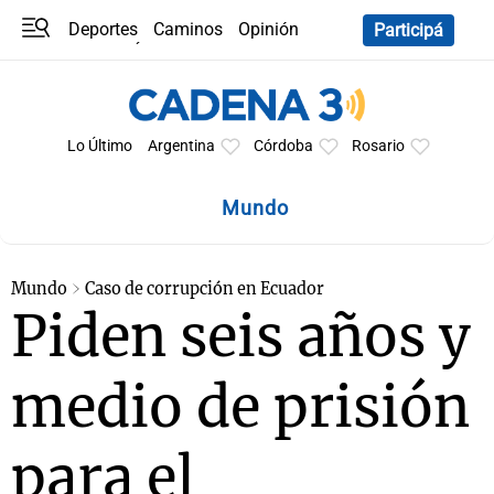
Deportes
Caminos
Opinión
Participá
Programas
Últimas coberturas
Últimas 24 h
En YouTube
Clima
Horóscopo
Lo Último
Argentina
Córdoba
Rosario
Mundo
Mundo
Caso de corrupción en Ecuador
Piden seis años y
medio de prisión
para el