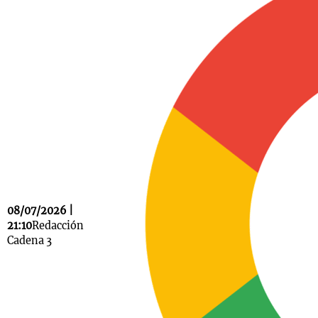
Notas
s
Notas
La Sole en
ial
Mundial 2026
Cadena 3
08/07/2026 |
21:10
Redacción
Cadena 3