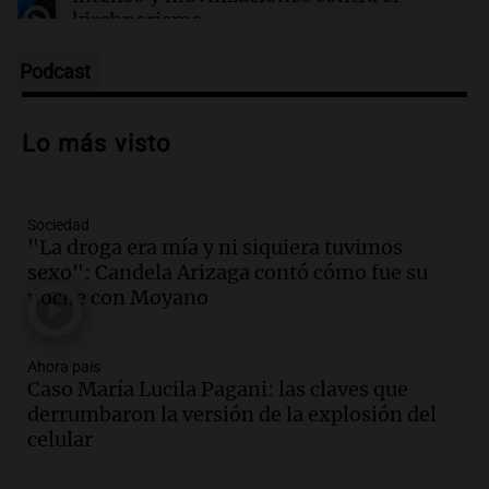
kirchnerismo
Panorama Federal
Episodios
Podcast
Audio.
Debate en el Senado sobre
propiedad privada y cuestionamientos a
Lo más visto
la soberanía digital en Argentina
Panorama Federal
Episodios
Sociedad
Audio.
Mendoza se prepara para un fin
"La droga era mía y ni siquiera tuvimos
de semana helado y ciudadanos
sexo": Candela Arizaga contó cómo fue su
marchan contra reforma de tierras
noche con Moyano
Panorama Federal
Episodios
Ahora país
Audio.
El "Mono" de Kapanga
Caso María Lucila Pagani: las claves que
adelantó su show en Rosario.
derrumbaron la versión de la explosión del
Viva la Radio Rosario
celular
Episodios