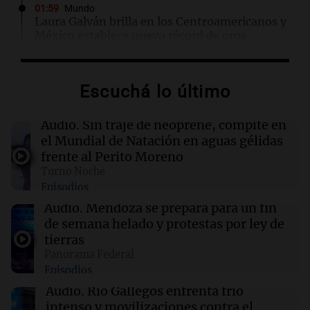
01:59
Mundo
Laura Galván brilla en los Centroamericanos y
México establece nuevo récord de oros
01:29
Ciencia
Escuchá lo último
La fertilización podría depender del trabajo en
equipo de los espermatozoides, según un
estudio
Audio.
Sin traje de neoprene, compite en
el Mundial de Natación en aguas gélidas
frente al Perito Moreno
01:24
Mundo
Turno Noche
Tiroteo en escuela secundaria de Tailandia:
Episodios
varios heridos tras el ataque
Audio.
Mendoza se prepara para un fin
de semana helado y protestas por ley de
01:09
Mundo
tierras
La transformación de Hanói: modernización
Panorama Federal
radical y sus efectos en los habitantes
Episodios
Audio.
Río Gallegos enfrenta frío
intenso y movilizaciones contra el