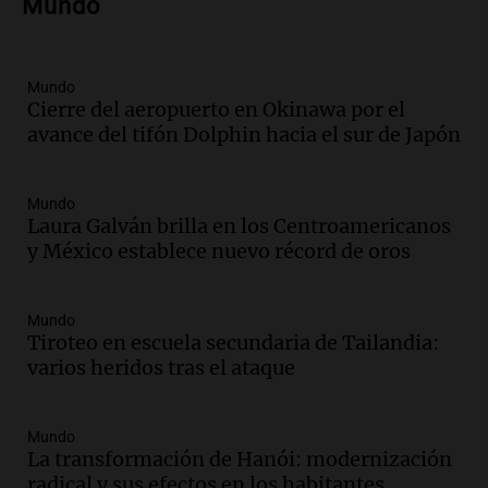
Mundo
Episodios
Audio.
Nicolás Marotta, el cordobés de
Recoleta: “Enfrentar a Boca, sea donde
sea, va a ser lindo”
Mundo
Cierre del aeropuerto en Okinawa por el
La Cadena del Gol
avance del tifón Dolphin hacia el sur de Japón
Episodios
Audio.
Débora Blanca, psicóloga experta
en ludopatía: “Tener el casino en la
Mundo
mano es muy peligroso”
Laura Galván brilla en los Centroamericanos
La Argentina, hoy
y México establece nuevo récord de oros
Episodios
Audio.
Docentes italianos visitaron la
Mundo
ciudad de Córdoba para interiorizarse
Tiroteo en escuela secundaria de Tailandia:
sobre los parques educativos
varios heridos tras el ataque
Amamos Argentina
Episodios
Audio.
Meteorólogo alertó que El Niño
Mundo
traerá más lluvias y eventos extremos
La transformación de Hanói: modernización
durante la primavera
radical y sus efectos en los habitantes