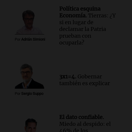
en Rosario contra la ley de Propiedad
Privada.
Política esquina
Viva la Radio Rosario
Economía.
Tierras: ¿Y
Episodios
si en lugar de
declamar la Patria
Audio.
Manifestación en Rosario contra
prueban con
la ley de Propiedad Privada debatida en
Por
Adrián Simioni
ocuparla?
el Senado.
Viva la Radio Rosario
Episodios
Audio.
Luis Juez cuestionó la polémica
por la Ley de Tierras: "Construyeron un
3x1=4.
Gobernar
relato mentiroso"
también es explicar
Informados al regreso
Episodios
Por
Sergio Suppo
El dato confiable.
Miedo al despido: el
46% de los