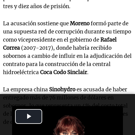
tres y diez años de prisión.
La acusación sostiene que
Moreno
formó parte de
una supuesta red de corrupción durante su tiempo
como vicepresidente en el gobierno de
Rafael
Correa
(2007-2017), donde habría recibido
sobornos a cambio de influir en la adjudicación del
contrato para la construcción de la central
hidroeléctrica
Coca Codo Sinclair
.
La empresa china
Sinohydro
es acusada de haber
entregado más de 76 millones de dólares en
sobornos, lo que representa un 4% del costo total
de la obra, que inicialmente fue de 1.979 millones
Play
de dólares, según la Fiscalía.
Video