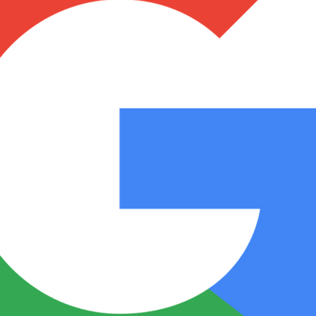
Notas
Notas
No
e en Cadena 3
El huracán de Arequito
Cadena 3 en