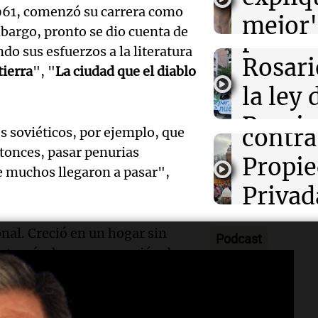
en el 
próxi
La Fiscalía rec
961, comenzó su carrera como
mejor"
del juicio a Pit
bargo, pronto se dio cuenta de
protes
Amamos Arg
homicidio
Audio.
la ley 
do sus esfuerzos a la literatura
Episodios
Rosari
tierra
", "
La ciudad que el diablo
Manife
propi
la ley 
en Ros
privad
Propi
Audio.
contra 
res soviéticos, por ejemplo, que
Informados 
Privad
Episodios
ntonces, pasar penurias
Juez c
Propi
 muchos llegaron a pasar",
Viva la Radi
la pol
Privad
Episodios
Audio.
por la
debati
nal. Creció en un hogar sin
Podcast
Boulail
Tierra
Senad
ó a través de una promoción de
prepar
a no había ningún libro",
"Cons
Viva la Radi
 clásicos a casa... Ahí me hice
Episodios
Audio.
su gra
un rel
 escritor".