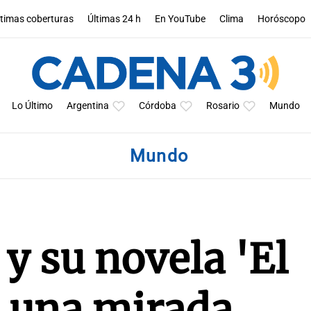
ltimas coberturas
Últimas 24 h
En YouTube
Clima
Horóscopo
Lo Último
Argentina
Córdoba
Rosario
Mundo
Mundo
y su novela 'El
': una mirada