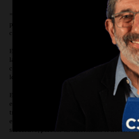
"Casi todas mis novelas son quijotescas. Yo ven
personajes aquí también tienen este trastorno pa
cotidiana, la ordinaria, la normal, la razonable 
En cuanto a "
El ejército ciego
", esta novela se 
la tortura del ejército búlgaro derrotado, a quie
cegado. Toscana menciona que al descubrir este 
lo advirtió: "esto no es material para historiado
El autor no busca simplemente retratar la traged
experiencia de 15.000 ciegos que llegan a una c
transformando la tragedia en una narrativa que 
espíritu mexicano de desacralizar las cosas. "N
ser festivo, pero las circunstancias te llevan a 