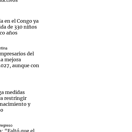
ductivos"
la en el Congo ya
ida de 330 niños
co años
tina
empresarios del
na mejora
2027, aunque con
a medidas
a restringir
 nacimiento y
to
 regreso
: "Faltó que el