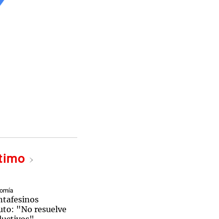
ltimo
nomía
ntafesinos
uto: "No resuelve