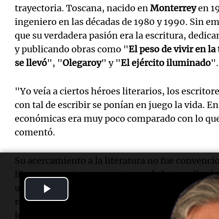
trayectoria. Toscana, nacido en
Monterrey
en 1
ingeniero en las décadas de 1980 y 1990. Sin em
que su verdadera pasión era la escritura, dedican
y publicando obras como "
El peso de vivir en la 
se llevó
", "
Olegaroy
" y "
El ejército iluminado
".
"Yo veía a ciertos héroes literarios, los escrito
con tal de escribir se ponían en juego la vida. E
económicas era muy poco comparado con lo que
comentó.
Su acercamiento a la literatura no fue convencio
libros, y su primer contacto con la lectura lleg
Play
un supermercado que regalaba clásicos. "En cas
recordó. "Y recuerdo que muy pronto llegaron los
Video
lector, pero faltaban muchos años para hacerme