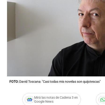
FOTO:
David Toscana: "Casi todas mis novelas son quijotescas"
Mirá las notas de Cadena 3 en
Google News