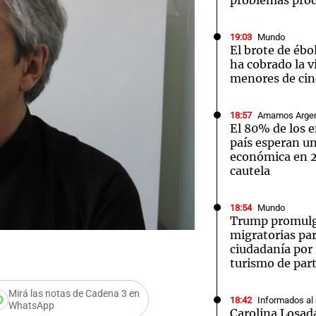
problemas pro
19:03
Mundo
El brote de ébo
ha cobrado la v
menores de cin
18:57
Amamos Argen
El 80% de los 
país esperan u
económica en 
cautela
18:54
Mundo
Trump promulg
migratorias par
ciudadanía por
turismo de par
Mirá las notas de Cadena 3 en
18:42
Informados al
WhatsApp
Carolina Losada