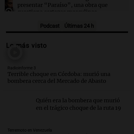
colisionan, dejando tres heridos en el barrio
presentar “Paraíso”, una obra que
cuestiona certezas masculinas
Amamos Argentina
Episodios
Podcast
Últimas 24 h
Audio.
Giordano advirtió por el
endeudamiento: "La solución es que
Lo más visto
haya más crédito y a menor tasa"
Informados al regreso
Episodios
Radioinforme 3
Audio.
Media sanción a la ley de
Terrible choque en Córdoba: murió una
inviolabilidad: un avance para
bombera cerca del Mercado de Abasto
propietarios e inquilinos en Argentina
Panorama Federal
Episodios
Quién era la bombera que murió
Audio.
Promocionan cortes de cerdo
en el trágico choque de la ruta 19
ante la caída de consumo de carne de
vaca por precios.
Viva la Radio Rosario
Terremoto en Venezuela
Episodios