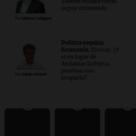
Taiwán ensaya cómo
seguir existiendo
Por
Marcos Calligaris
Política esquina
Economía.
Tierras: ¿Y
si en lugar de
declamar la Patria
prueban con
Por
Adrián Simioni
ocuparla?