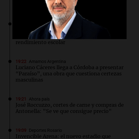
Aldosivi necesitado
19:25
Sociedad
Un estudio reveló que abrir redes sociales
antes de los 14 años puede afectar el
rendimiento escolar
19:22
Amamos Argentina
Luciano Cáceres llega a Córdoba a presentar
“Paraíso”, una obra que cuestiona certezas
masculinas
19:21
Ahora país
José Roccuzzo, cortes de carne y compras de
Antonella: "Se ve que consigue precio"
19:09
Deportes Rosario
Invencible Arena: el nuevo estadio que