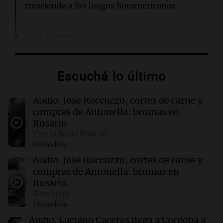
trasciende a los Juegos Suramericanos
19:05
Sociedad
El juicio contra "Pity" Álvarez comenzará el
lunes 10 de agosto tras rechazar su
suspensión
Escuchá lo último
19:01
Informados al regreso
Audio.
José Roccuzzo, cortes de carne y
Giordano advirtió por el endeudamiento: "La
compras de Antonella: bromas en
solución es que haya más crédito y a menor
Rosario.
tasa"
Viva la Radio Rosario
Episodios
18:54
Deportes
Audio.
José Roccuzzo, cortes de carne y
El futuro del "Cuti" Romero en la cuerda floja:
compras de Antonella: bromas en
tres grandes de Europa lo quieren
Rosario.
Ahora país
Episodios
18:54
Sociedad
Accidente en La Boca: tren y colectivo
Audio.
Luciano Cáceres llega a Córdoba a