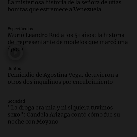
La misteriosa historia de la señora de uñas
bonitas que estremece a Venezuela
Audio.
Fieles movilizados por San
Cayetano en Rosario.
Viva la Radio Rosario
Espectáculos
Episodios
Murió Leandro Rud a los 51 años: la historia
del representante de modelos que marcó una
Audio.
Se registra inusual nevada en
época
Zapala, Neuquén, con más de mil
camiones varados
Panorama Federal
Juntos
Episodios
Femicidio de Agostina Vega: detuvieron a
Audio.
Controversia en el peronismo
otros dos inquilinos por encubrimiento
mendocino por ausencia de senadora
embarazada en votación clave
Sociedad
Panorama Federal
"La droga era mía y ni siquiera tuvimos
Episodios
sexo": Candela Arizaga contó cómo fue su
Audio.
Mateo Bouniba, joven de Villa
noche con Moyano
María, necesita un trasplante de médula
en Estados Unidos