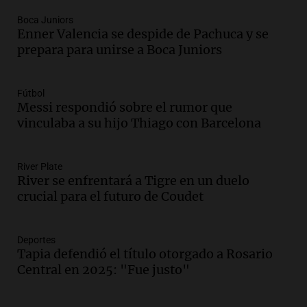
en un contexto de crisis económica
Boca Juniors
Panorama Federal
Enner Valencia se despide de Pachuca y se
Episodios
prepara para unirse a Boca Juniors
Audio.
Audiencia por tragedia vial en
Altas Cumbres: peritos analizan
teléfono de Óscar González
Fútbol
Messi respondió sobre el rumor que
Panorama Federal
vinculaba a su hijo Thiago con Barcelona
Episodios
Audio.
Solicitan quiebra de Lebron
Group en medio de una investigación
River Plate
por estafa piramidal millonaria
River se enfrentará a Tigre en un duelo
Panorama Federal
crucial para el futuro de Coudet
Episodios
Audio.
Detienen a pareja en Alderete por
venta de medicamentos controlados
Deportes
Tapia defendió el título otorgado a Rosario
mediante delivery
Central en 2025: "Fue justo"
Panorama Federal
Episodios