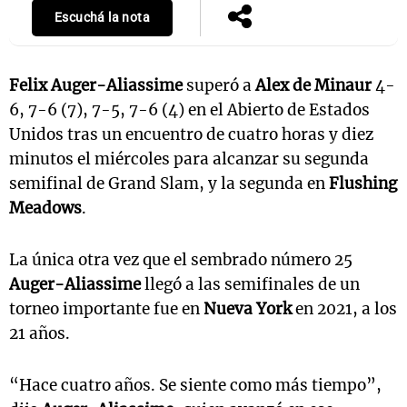
Escuchá la nota
Notas
Felix Auger-Aliassime
superó a
Alex de Minaur
4-
s
Notas
6, 7-6 (7), 7-5, 7-6 (4) en el Abierto de Estados
La Sole en
Unidos tras un encuentro de cuatro horas y diez
ial
Mundial 2026
Cadena 3
minutos el miércoles para alcanzar su segunda
semifinal de Grand Slam, y la segunda en
Flushing
Meadows
.
La única otra vez que el sembrado número 25
Auger-Aliassime
llegó a las semifinales de un
torneo importante fue en
Nueva York
en 2021, a los
21 años.
“Hace cuatro años. Se siente como más tiempo”,