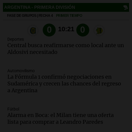
Panorama Federal
Episodios
Deportes
Audio.
Fieles celebran a San Cayetano
en Córdoba pidiendo pan, paz y trabajo
Viva la Radio
Deportes
Episodios
Central busca reafirmarse como local ante un
Aldosivi necesitado
Audio.
Día Internacional de la Cerveza:
mitos, secretos y el desafío de producir
cerveza artesanal
Automovilismo
Viva la Radio
La Fórmula 1 confirmó negociaciones en
Episodios
Sudamérica y crecen las chances del regreso
Audio.
Tucumán enfrenta un equilibrio
a Argentina
financiero precario debido a la caída del
consumo y recaudación
Panorama Federal
Fútbol
Episodios
Alarma en Boca: el Milan tiene una oferta
lista para comprar a Leandro Paredes
Audio.
La calidad del empleo en
Argentina cae y preocupa a economistas