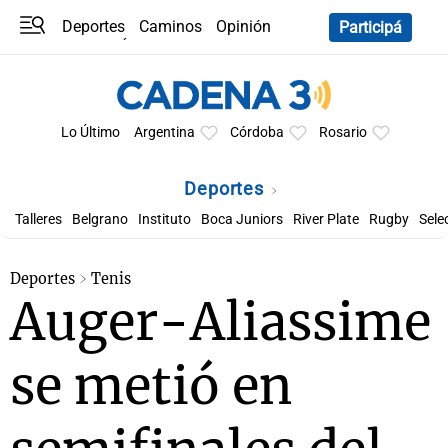
Deportes
Caminos
Opinión
Participá
Programas
Últimas coberturas
Últimas 24 h
En YouTube
Clima
Horóscopo
Lo Último
Argentina
Córdoba
Rosario
Deportes
Talleres
Belgrano
Instituto
Boca Juniors
River Plate
Rugby
Sele
Deportes
Tenis
Auger-Aliassime
se metió en