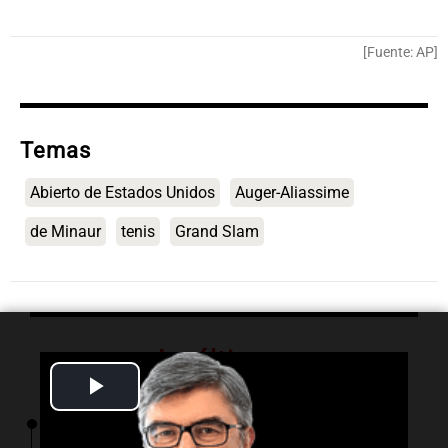
[Fuente: AP]
Temas
Abierto de Estados Unidos
Auger-Aliassime
de Minaur
tenis
Grand Slam
Lo último
Play
Video
19:32
Deportes
Central busca reafirmarse como local ante un