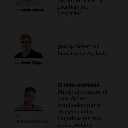
declamar la Patria
prueban con
Audio.
El Polo Obrero marcha en
Por
Adrián Simioni
ocuparla?
Córdoba pidiendo trabajo genuino y
mejoras en programas sociales
Panorama Federal
Episodios
Audio.
La marcha de gremios y
3x1=4.
Gobernar
organizaciones sociales por San
también es explicar
Cayetano avanza hacia el Monumento
Noticias Rosario
Por
Sergio Suppo
Episodios
El dato confiable.
Miedo al despido: el
46% de los
empleados sufrió
consecuencias
Por
negativas por sus
Federico Albarenque
redes sociales