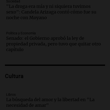
Sociedad
Episodios
"La droga era mía y ni siquiera tuvimos
sexo": Candela Arizaga contó cómo fue su
Audio.
México y Perú reanudan
noche con Moyano
relaciones diplomáticas tras nueve
meses de ruptura por asilo político
Panorama Federal
Política y Economía
Episodios
Senado: el Gobierno aprobó la ley de
Audio.
Kicillof critica represión en
propiedad privada, pero tuvo que quitar otro
marcha y otras noticias nacionales de
capítulo
este miércoles
Noticias
Episodios
Audio.
Donald Trump acusa a México de
Cultura
perjudicar a Estados Unidos en medio de
tensiones y críticas
Panorama Federal
Episodios
Libros
La búsqueda del amor y la libertad en "La
Audio.
Oncativo presenta su 52ª Fiesta
necesidad de amar"
Nacional del Salame con la novedad de la