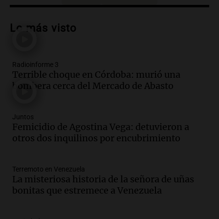
Audio.
Más de la mitad de la población
reza en la intimidad, según un informe
Lo más visto
de la UBA
El dato confiable
Episodios
Radioinforme 3
Audio.
Cientos de fieles celebran a San
Terrible choque en Córdoba: murió una
Cayetano pidiendo trabajo y salud en
bombera cerca del Mercado de Abasto
Córdoba
Panorama Federal
Episodios
Juntos
Audio.
"Tiene que haber una
Femicidio de Agostina Vega: detuvieron a
reglamentación": el reclamo del Kennel
otros dos inquilinos por encubrimiento
Club por los criaderos de perros
Noticias Rosario
Terremoto en Venezuela
Episodios
La misteriosa historia de la señora de uñas
Audio.
Trump acusa a México de
bonitas que estremece a Venezuela
perjudicar la economía estadounidense
y defiende sus aranceles
Panorama Federal