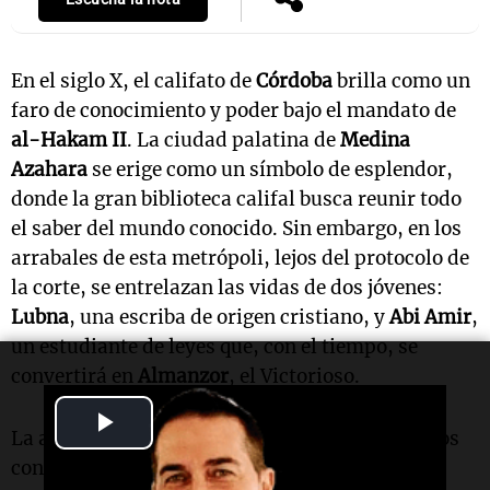
En el siglo X, el califato de
Córdoba
brilla como un
faro de conocimiento y poder bajo el mandato de
al-Hakam II
. La ciudad palatina de
Medina
Azahara
se erige como un símbolo de esplendor,
donde la gran biblioteca califal busca reunir todo
el saber del mundo conocido. Sin embargo, en los
arrabales de esta metrópoli, lejos del protocolo de
la corte, se entrelazan las vidas de dos jóvenes:
Lubna
, una escriba de origen cristiano, y
Abi Amir
,
un estudiante de leyes que, con el tiempo, se
convertirá en
Almanzor
, el Victorioso.
Play
La admiración mutua entre
Lubna
y
Abi Amir
los
Video
convierte en testigos y protagonistas de la