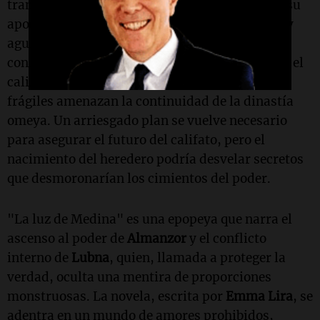
transformación de un
al-Ándalus
que alcanza su
apogeo. Sin embargo, en el paraíso de mármol y
agua de
Medina Azahara
, cada acción tiene sus
consecuencias. La inestabilidad se cierne sobre el
califato: la falta de un sucesor y las alianzas
frágiles amenazan la continuidad de la dinastía
omeya. Un arriesgado plan se vuelve necesario
para asegurar el futuro del califato, pero el
nacimiento del heredero podría desvelar secretos
que desmoronarían los cimientos del poder.
"La luz de Medina" es una epopeya que narra el
ascenso al poder de
Almanzor
y el conflicto
interno de
Lubna
, quien, llamada a proteger la
verdad, oculta una mentira de proporciones
monstruosas. La novela, escrita por
Emma Lira
, se
adentra en un mundo de amores prohibidos,