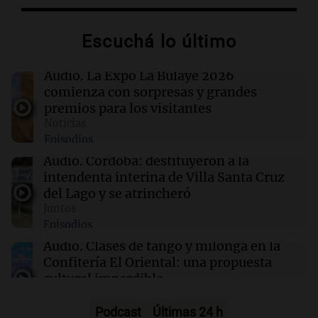
reclamo del Kennel Club por los criaderos de
perros
Escuchá lo último
11:39
Mundo
Audio.
La Expo La Bulaye 2026
Un hombre se enfrenta al brote de ébola más
comienza con sorpresas y grandes
veloz de la historia sin recibir salario
premios para los visitantes
Noticias
Episodios
11:38
Sociedad
Una joven vivió un aterrador momento en un
Audio.
Córdoba: destituyeron a la
micro: denunció que un pasajero se masturbó
intendenta interina de Villa Santa Cruz
frente a ella
del Lago y se atrincheró
Juntos
Episodios
11:34
Deportes
Thiago Tirante busca avanzar a octavos en el
Audio.
Clases de tango y milonga en la
Masters de Canadá ante Popyrin
Confitería El Oriental: una propuesta
cultural imperdible
Noticias
Episodios
Podcast
Últimas 24 h