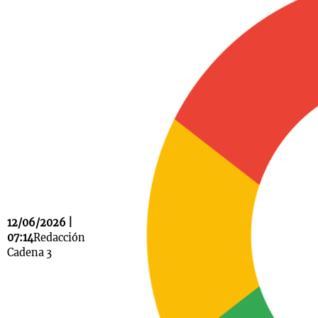
Notas
s
Notas
La Sole en
ial
Mundial 2026
Cadena 3
12/06/2026 |
07:14
Redacción
Cadena 3