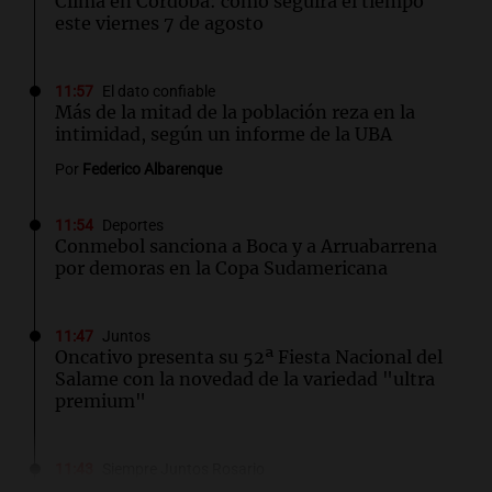
Clima en Córdoba: cómo seguirá el tiempo
este viernes 7 de agosto
11:57
El dato confiable
Más de la mitad de la población reza en la
intimidad, según un informe de la UBA
Por
Federico Albarenque
11:54
Deportes
Conmebol sanciona a Boca y a Arruabarrena
por demoras en la Copa Sudamericana
11:47
Juntos
Oncativo presenta su 52ª Fiesta Nacional del
Salame con la novedad de la variedad "ultra
premium"
11:43
Siempre Juntos Rosario
"Tiene que haber una reglamentación": el