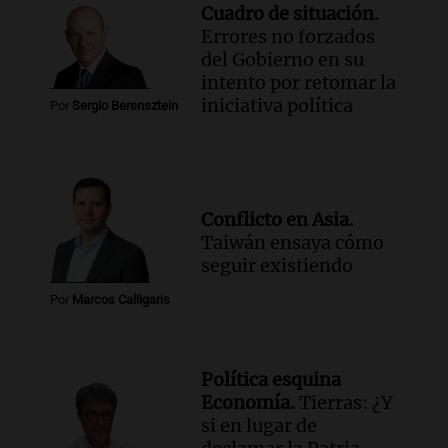
Cuadro de situación.
"Lamentablemente nadie va a
Errores no forzados
devolvérnosla"
del Gobierno en su
Siempre Juntos Rosario
intento por retomar la
Episodios
iniciativa política
Por
Sergio Berensztein
Audio.
Se divorciaron y la Justicia
ordenó que ella le pague una renta por
vivir en la casa familiar
Desayuno de Juntos
Episodios
Conflicto en Asia.
Audio.
Una mujer fallece tras vuelco de
Taiwán ensaya cómo
vehículo en la Circunvalación Este-
seguir existiendo
Oeste en Salta
Por
Marcos Calligaris
Panorama Federal
Episodios
Audio.
Una mujer muere tras un vuelco
en la Circunvalación Este-Oeste de
Política esquina
Salta
Economía.
Tierras: ¿Y
Panorama Federal
si en lugar de
Episodios