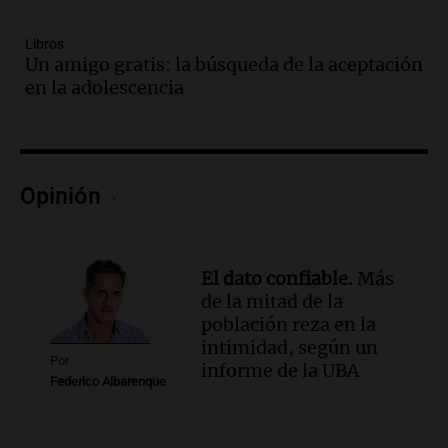
variedad “ultra premium”
Juntos
Libros
Episodios
Un amigo gratis: la búsqueda de la aceptación
Audio.
El reclamo del sector industrial
en la adolescencia
tras las críticas de Caputo: "Somos seres
humanos que trabajamos"
Noticias Rosario
Episodios
Opinión
Audio.
Suspenden clases en Bariloche y
alrededores por nevadas y malas
condiciones de circulación
Panorama Federal
El dato confiable.
Más
Episodios
de la mitad de la
Audio.
Uspallata enfrenta un temporal
población reza en la
de nieve que deja varados a 1500
intimidad, según un
Por
camiones por más de 24 días
informe de la UBA
Federico Albarenque
Noticias
Episodios
Audio.
Exigen justicia por Débora: