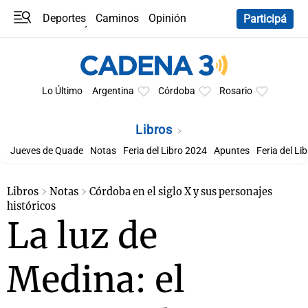
Deportes
Caminos
Opinión
Participá
Programas
Últimas coberturas
Últimas 24 h
En YouTube
Clima
Horóscopo
Lo Último
Argentina
Córdoba
Rosario
Libros
Jueves de Quade
Notas
Feria del Libro 2024
Apuntes
Feria del Li
Libros
Notas
Córdoba en el siglo X y sus personajes
históricos
La luz de
Medina: el