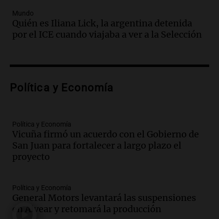
Audio.
Perito Moreno recibe la Copa
Mundo
Mundial de Natación de Invierno con
Quién es Iliana Lick, la argentina detenida
récords y atletas de 20 países
por el ICE cuando viajaba a ver a la Selección
Amamos Argentina
Episodios
Audio.
Conductor imputado por
accidente fatal en San Luis dejó tres
Política y Economía
jóvenes muertos y un herido grave
Panorama Federal
Episodios
Política y Economía
Audio.
Historiador de la UBA celebró la
Vicuña firmó un acuerdo con el Gobierno de
marcha atrás en la Ley de Tierras:
San Juan para fortalecer a largo plazo el
“Frenamos un saqueo de recursos”
proyecto
Amamos Argentina
Episodios
Audio.
Ahyre estuvo en el Estudio
Política y Economía
Federal Sancor Seguros y adelantó su
General Motors levantará las suspensiones
nuevo tema a Cadena 3 Rosario.
en Alvear y retomará la producción
Viva la Radio Rosario