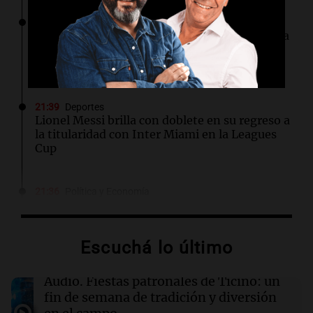
21:41
Sociedad
Candela Arizaga se pronuncia tras la denuncia
contra Facundo Moyano: "Tengo errores
como cualquiera"
21:39
Deportes
Lionel Messi brilla con doblete en su regreso a
la titularidad con Inter Miami en la Leagues
Cup
21:36
Política y Economía
Vicuña firmó un acuerdo con el Gobierno de
San Juan para fortalecer a largo plazo el
proyecto
Escuchá lo último
21:29
Ciencia
Audio.
Fiestas patronales de Ticino: un
Descubren un enorme sistema de magma
fin de semana de tradición y diversión
oculto bajo la Toscana que podría transformar