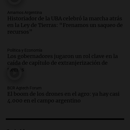
Episodios
Amamos Argentina
Audio.
Cierre del Paso Internacional
Historiador de la UBA celebró la marcha atrás
Cristo Redentor por acumulación de
en la Ley de Tierras: “Frenamos un saqueo de
nieve se extiende a 22 días
recursos”
Panorama Federal
Episodios
Audio.
Estudiantes de Italia realizan
Política y Economía
prácticas docentes en Córdoba para
Los gobernadores jugaron un rol clave en la
enriquecer su formación educativa
caída de capítulo de extranjerización de
tierras
Panorama Federal
Episodios
Audio.
La Universidad de Milán y su
BCR Agtech Forum
colaboración con la municipalidad para
El boom de los drones en el agro: ya hay casi
la educación y parques
4.000 en el campo argentino
Panorama Federal
Episodios
Audio.
El papamóvil de Juan Pablo II
revive con la visita de León XIV y una