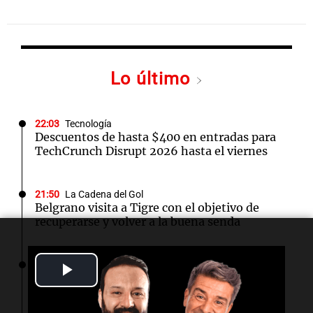
Lo último
22:03
Tecnología
Descuentos de hasta $400 en entradas para
TechCrunch Disrupt 2026 hasta el viernes
21:50
La Cadena del Gol
Belgrano visita a Tigre con el objetivo de
recuperarse y volver a la buena senda
Play
21:46
Boca Juniors
Ascacíbar se emocionó tras hacer un gol ante
Estudiantes: "Tuve muchas sensaciones"
Video