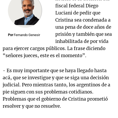
fiscal federal Diego
Luciani de pedir que
Cristina sea condenada a
Notas
una pena de doce años de
s
Notas
prisión y también que sea
La Sole en
Por
Fernando Genesir
ial
Mundial 2026
Cadena 3
inhabilitada de por vida
para ejercer cargos públicos. La frase diciendo
“señores jueces, este es el momento”.
- Es muy importante que se haya llegado hasta
acá, que se investigue y que se siga una decisión
judicial. Pero mientras tanto, los argentinos de a
pie siguen con sus problemas cotidianos.
Problemas que el gobierno de Cristina prometió
resolver y que no resuelve.