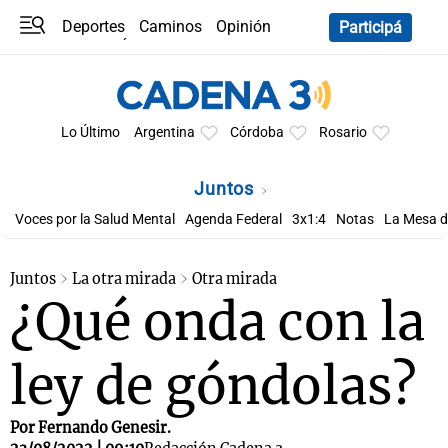
Deportes
Caminos
Opinión
Participá
Programas
Últimas coberturas
Últimas 24 h
En YouTube
Clima
Horóscopo
Lo Último
Argentina
Córdoba
Rosario
Juntos
Voces por la Salud Mental
Agenda Federal
3x1:4
Notas
La Mesa d
Juntos
La otra mirada
Otra mirada
¿Qué onda con la
ley de góndolas?
Por Fernando Genesir.