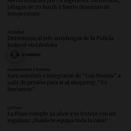
Alerta amarilla por ciclogénesis: tormentas,
ley Joaquín.
ráfagas de 70 km/h y fuerte descenso de
Viva la Radio Rosario
temperatura
Episodios
Audio.
Juan Pedro Colombo, rematador
Sociedad
de hacienda: “Las tecnologías no
Detuvieron al jefe antidrogas de la Policía
reemplazan el contacto con la gente”
Federal en Córdoba
La Argentina, hoy
Por
Juan Federico
Episodios
Audio.
Un trabajador herido tras caer a
Radioinforme 3 Rosario
Juez autorizó a integrante de "Los Monos" a
un pozo de 17 metros en Nueva Córdoba
salir de prisión para ir al shopping: "Es
Panorama Federal
frecuente"
Episodios
Audio.
Lanzamiento del Tigo 7 CSH: el
nuevo híbrido enchufable de Chery llega
La Popu
La Popu cumple 32 años y lo festeja con un
al mercado argentino
regalazo: ¡Naldo te equipa toda la casa!
Panorama Federal
Episodios