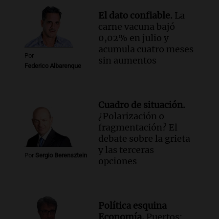
organizador de la gira de Juan Pablo II
El dato confiable.
La
recordó el desafío logístico
carne vacuna bajó
Viva la Radio
0,02% en julio y
Episodios
acumula cuatro meses
Por
sin aumentos
Federico Albarenque
Cuadro de situación.
¿Polarización o
fragmentación? El
debate sobre la grieta
y las terceras
Por
Sergio Berensztein
opciones
Política esquina
Economía.
Puertos: