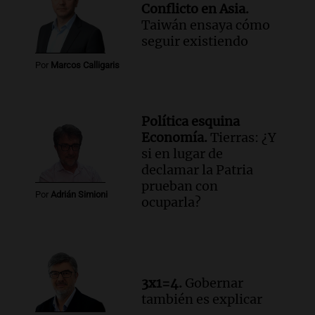
Informados al regreso
Conflicto en Asia.
Episodios
Taiwán ensaya cómo
Audio.
Debate en el Senado y protesta
seguir existiendo
en Rosario contra la ley de Propiedad
Por
Marcos Calligaris
Privada.
Viva la Radio Rosario
Episodios
Política esquina
Audio.
Manifestación en Rosario contra
Economía.
Tierras: ¿Y
la ley de Propiedad Privada debatida en
si en lugar de
el Senado.
declamar la Patria
Viva la Radio Rosario
prueban con
Episodios
Por
Adrián Simioni
ocuparla?
Audio.
Luis Juez cuestionó la polémica
por la Ley de Tierras: "Construyeron un
relato mentiroso"
Informados al regreso
Episodios
3x1=4.
Gobernar
también es explicar