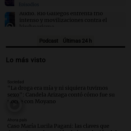
Episodios
05:31
Ciencia
Audio.
Río Gallegos enfrenta frío
El AMOC se mantuvo fuerte mientras una
intenso y movilizaciones contra el
importante corriente oceánica casi se detuvo
kirchnerismo
Panorama Federal
Episodios
Podcast
Últimas 24 h
Audio.
Debate en el Senado sobre
propiedad privada y cuestionamientos a
Lo más visto
la soberanía digital en Argentina
Panorama Federal
Episodios
Sociedad
Audio.
Mendoza se prepara para un fin
"La droga era mía y ni siquiera tuvimos
de semana helado y ciudadanos
sexo": Candela Arizaga contó cómo fue su
marchan contra reforma de tierras
noche con Moyano
Panorama Federal
Episodios
Ahora país
Audio.
El "Mono" de Kapanga
Caso María Lucila Pagani: las claves que
adelantó su show en Rosario.