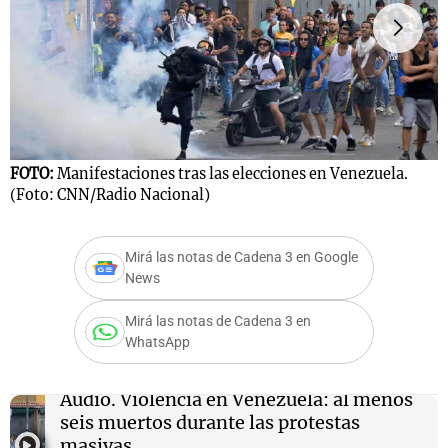
Notas
s
Notas
La Sole en
ial
Mundial 2026
Cadena 3
FOTO:
Manifestaciones tras las elecciones en Venezuela.
F
(Foto: CNN/Radio Nacional)
e
Mirá las notas de Cadena 3 en Google
News
Mirá las notas de Cadena 3 en
WhatsApp
Audio.
Violencia en Venezuela: al menos
seis muertos durante las protestas
masivas