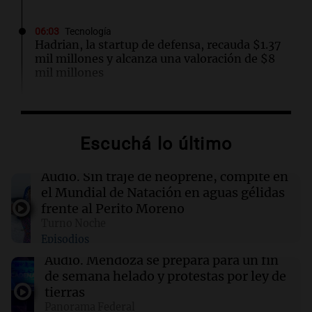
06:03
Tecnología
Hadrian, la startup de defensa, recauda $1.37
mil millones y alcanza una valoración de $8
mil millones
06:01
Libros
Como el naranjo amargo: una saga de mujeres
Escuchá lo último
en la Sicilia de 1924
Audio.
Sin traje de neoprene, compite en
06:00
Libros
el Mundial de Natación en aguas gélidas
Punto Bobo: un retrato de mujeres marcadas
frente al Perito Moreno
por secretos y sufrimiento
Turno Noche
Episodios
05:58
Mundo
Audio.
Mendoza se prepara para un fin
Explosión en Damasco: 14 heridos y
de semana helado y protestas por ley de
corrección de datos por parte del Ministerio
tierras
de Salud
Panorama Federal