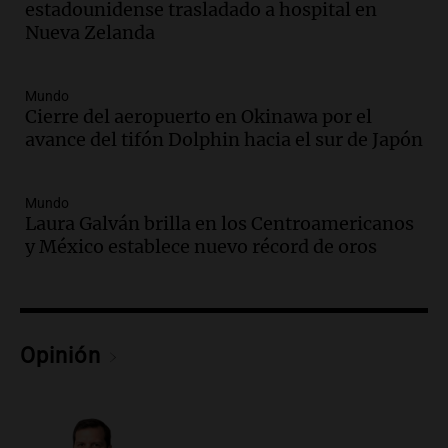
estadounidense trasladado a hospital en
Audio.
Meteorólogo alertó que El Niño
Nueva Zelanda
traerá más lluvias y eventos extremos
durante la primavera
Informados al regreso
Mundo
Episodios
Cierre del aeropuerto en Okinawa por el
avance del tifón Dolphin hacia el sur de Japón
Audio.
Córdoba sigue trabajando para
restablecer el servicio de electricidad
tras fuertes vientos
Mundo
Panorama Federal
Laura Galván brilla en los Centroamericanos
Episodios
y México establece nuevo récord de oros
Audio.
Según una encuesta, el 80% de
los empresarios del país cree que la
economía mejorará el próximo año
Amamos Argentina
Opinión
Episodios
Audio.
Carolina Losada: "Faltó que el
oficialismo la explique mejor" sobre la
ley de propiedad privada