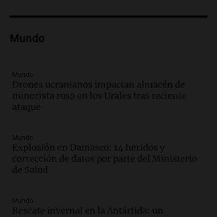
la temporada Rock Real con bandas
tributo todos los jueves
Panorama Federal
Mundo
Episodios
Audio.
Nicolás Marotta, el cordobés de
Recoleta: “Enfrentar a Boca, sea donde
sea, va a ser lindo”
Mundo
Drones ucranianos impactan almacén de
La Cadena del Gol
minorista ruso en los Urales tras reciente
Episodios
ataque
Audio.
Débora Blanca, psicóloga experta
en ludopatía: “Tener el casino en la
mano es muy peligroso”
Mundo
La Argentina, hoy
Explosión en Damasco: 14 heridos y
Episodios
corrección de datos por parte del Ministerio
Audio.
Docentes italianos visitaron la
de Salud
ciudad de Córdoba para interiorizarse
sobre los parques educativos
Mundo
Amamos Argentina
Rescate invernal en la Antártida: un
Episodios