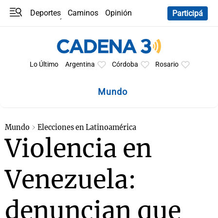
Deportes
Caminos
Opinión
Participá
Programas
Últimas coberturas
Últimas 24 h
En YouTube
Clima
Horóscopo
Lo Último
Argentina
Córdoba
Rosario
Mundo
Mundo
Elecciones en Latinoamérica
Violencia en
Venezuela:
denuncian que