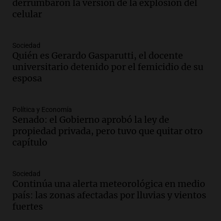
derrumbaron la versión de la explosión del
Viva la Radio Rosario
celular
Episodios
Audio.
Condenan a tres años de prisión
Sociedad
en suspenso a hombre por simular robo
Quién es Gerardo Gasparutti, el docente
de recaudación en San Luis
universitario detenido por el femicidio de su
Panorama Federal
esposa
Episodios
Audio.
Medicina reproductiva, entre la
ayuda por problemas de fertilidad y la
Política y Economía
Senado: el Gobierno aprobó la ley de
ostentación de millonarios
propiedad privada, pero tuvo que quitar otro
Amamos Argentina
capítulo
Episodios
Audio.
El juicio contra Oscar González
avanza con testimonios clave sobre el
Sociedad
accidente en Villa Dolores
Continúa una alerta meteorológica en medio
Panorama Federal
país: las zonas afectadas por lluvias y vientos
Episodios
fuertes
Audio.
El teatro Real da la bienvenida a