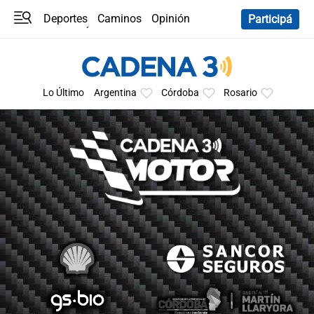
Deportes
Caminos
Opinión
Participá
Programas
Últimas coberturas
Últimas 24 h
En YouTube
Clima
Horóscopo
Lo Último
Argentina
Córdoba
Rosario