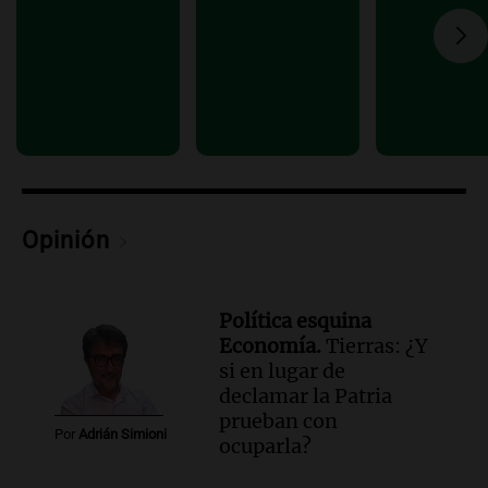
Episodios
Audio.
La amiga del Papa León XIV
recordó su paso por Perú: "Nos decía
siempre: ''Difundan el milagro''"
Viva la Radio
Episodios
Audio.
Santa Fe, segunda provincia con
más femicidios del país, según informe
de Casa del Encuentro
Opinión
Panorama Federal
Episodios
Política esquina
Economía.
Tierras: ¿Y
si en lugar de
declamar la Patria
prueban con
Por
Adrián Simioni
ocuparla?