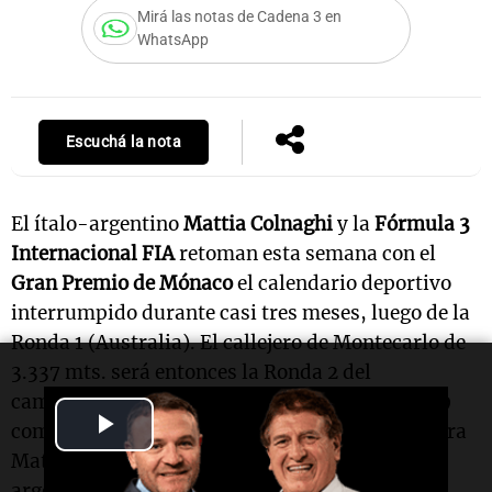
Mirá las notas de Cadena 3 en
WhatsApp
Escuchá la nota
El ítalo-argentino
Mattia Colnaghi
y la
Fórmula 3
Internacional FIA
retoman esta semana con el
Gran Premio de Mónaco
el calendario deportivo
interrumpido durante casi tres meses, luego de la
Ronda 1 (Australia). El callejero de Montecarlo de
3.337 mts. será entonces la Ronda 2 del
campeonato, donde el piloto de 17 años y sus 29
Play
compañeros de grilla regresarán a la acción. Para
Mattia, que ha elegido correr bajo bandera
Video
argentina, será la primera vez en el mítico