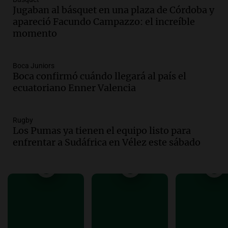
Audio.
Polémica en el fútbol argentino:
Jugaban al básquet en una plaza de Córdoba y
árbitros bajo la lupa tras fallos
apareció Facundo Campazzo: el increíble
controvertidos
momento
Panorama Federal
Episodios
Audio.
El kirchnerismo no logra apoyo
Boca Juniors
Boca confirmó cuándo llegará al país el
para modificar proyecto de propiedad
ecuatoriano Enner Valencia
privada en el Senado Nacional
Panorama Federal
Episodios
Rugby
Audio.
Estados Unidos advierte sobre
Los Pumas ya tienen el equipo listo para
contrato entre cooperativa argentina y
enfrentar a Sudáfrica en Vélez este sábado
Huawei en Neuquén
Panorama Federal
Episodios
Audio.
El vicegobernador de Salta resalta
la presencia de 70.000 bolivianos en la
provincia y su integración
Panorama Federal