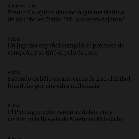
programa de movilidad sustentable
Automovilismo
Franco Colapinto denunció que fue víctima
Viva la Radio
de un robo en Italia: "Ni la matera dejaron"
Episodios
Audio.
Expertos advierten sobre posible
nevada en Mendoza este fin de semana
Fútbol
tras condiciones invernales
Un jugador español cumplió su promesa de
Panorama Federal
campeón y se tiñó el pelo de rosa
Episodios
Audio.
Padres presentes, pero
Fútbol
distraídos: ¿Qué pasa con un niño
Facundo Colidio estaría cerca de irse al fútbol
cuando el padre mira mucho el teléfono?
brasileño por una cifra millonaria
Educar entre todos
Episodios
Audio.
Presentan el innovador Parque
Fútbol
Tecnológico en Villa María con dos
El PSG sigue reforzando su delantera y
edificios icónicos
confirmó la llegada de Maghnes Akliouche
Panorama Federal
Episodios
Básquet