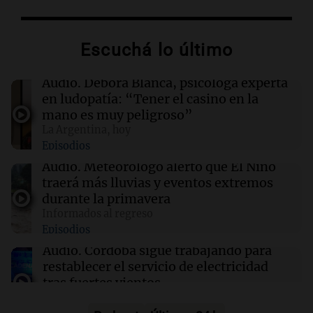
Franco Colapinto denunció que fue víctima de
un robo en Italia: "Ni la matera dejaron"
Escuchá lo último
19:56
Espectáculos
Artistas argentinos se movilizan contra la Ley
Audio.
Débora Blanca, psicóloga experta
de Propiedad Privada frente al Congreso
en ludopatía: “Tener el casino en la
mano es muy peligroso”
La Argentina, hoy
19:49
Sociedad
Episodios
"La droga era mía y ni siquiera tuvimos sexo":
Candela Arizaga contó cómo fue su noche con
Audio.
Meteorólogo alertó que El Niño
Moyano
traerá más lluvias y eventos extremos
durante la primavera
Informados al regreso
19:46
Sociedad
Episodios
Incidentes frente al Congreso: diez detenidos
y dos heridos tras la marcha
Audio.
Córdoba sigue trabajando para
restablecer el servicio de electricidad
tras fuertes vientos
Panorama Federal