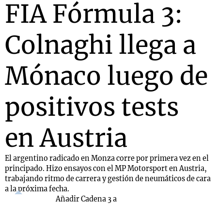
FIA Fórmula 3:
Colnaghi llega a
Notas
s
Notas
La Sole en
Mónaco luego de
ial
Mundial 2026
Cadena 3
positivos tests
en Austria
El argentino radicado en Monza corre por primera vez en el
principado. Hizo ensayos con el MP Motorsport en Austria,
trabajando ritmo de carrera y gestión de neumáticos de cara
a la próxima fecha.
Añadir Cadena 3 a