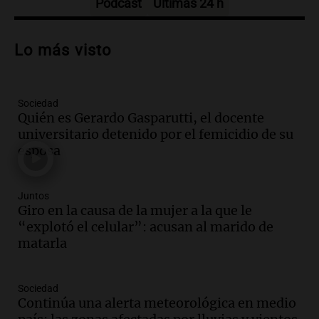
Episodios
Podcast
Últimas 24 h
Audio.
Según una encuesta, el 80% de
los empresarios del país cree que la
Lo más visto
economía mejorará el próximo año
Amamos Argentina
Episodios
Sociedad
Audio.
Carolina Losada: "Faltó que el
Quién es Gerardo Gasparutti, el docente
oficialismo la explique mejor" sobre la
universitario detenido por el femicidio de su
ley de propiedad privada
esposa
Informados al regreso
Episodios
Audio.
Debate en el Senado y protesta
Juntos
en Rosario contra la ley de Propiedad
Giro en la causa de la mujer a la que le
Privada.
“explotó el celular”: acusan al marido de
Viva la Radio Rosario
matarla
Episodios
Audio.
Manifestación en Rosario contra
Sociedad
la ley de Propiedad Privada debatida en
Continúa una alerta meteorológica en medio
el Senado.