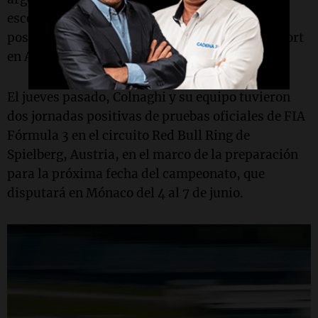
escenario de la Costa Azul y viene de completar
positivos ensayos con la escuadra MP Motorsport
en Austria.
El jueves pasado, Colnaghi y su equipo tuvieron
dos jornadas positivas de pruebas oficiales de FIA
Fórmula 3 en el circuito Red Bull Ring de
Spielberg, Austria, en el marco de la preparación
para la próxima fecha del campeonato, que
disputará en Mónaco del 4 al 7 de junio.