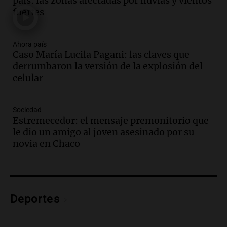
país: las zonas afectadas por lluvias y vientos
Viva la Radio Rosario
fuertes
Episodios
Audio.
Luis Juez cuestionó la polémica
por la Ley de Tierras: "Construyeron un
Ahora país
Caso María Lucila Pagani: las claves que
relato mentiroso"
derrumbaron la versión de la explosión del
Informados al regreso
celular
Episodios
Audio.
La Boulaille se prepara para su
gran expo, con concurso de panificados
Sociedad
y actividades destacadas
Estremecedor: el mensaje premonitorio que
Panorama Federal
le dio un amigo al joven asesinado por su
Episodios
novia en Chaco
Audio.
Detienen en Salta a abogado que
violó libertad condicional al ir al
Mundial de Atlanta
Panorama Federal
Deportes
Episodios
Audio.
La UNC entregó más bicicletas a
estudiantes y proyecta duplicar el