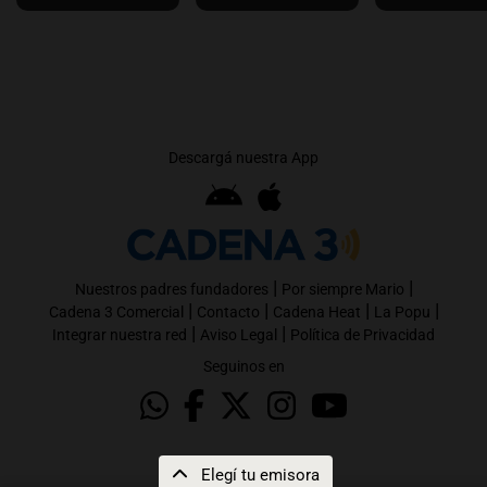
Descargá nuestra App
|
|
Nuestros padres fundadores
Por siempre Mario
|
|
|
|
Cadena 3 Comercial
Contacto
Cadena Heat
La Popu
|
|
Integrar nuestra red
Aviso Legal
Política de Privacidad
Seguinos en
Elegí tu emisora