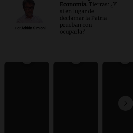
Economía.
Tierras: ¿Y
si en lugar de
declamar la Patria
prueban con
Por
Adrián Simioni
ocuparla?