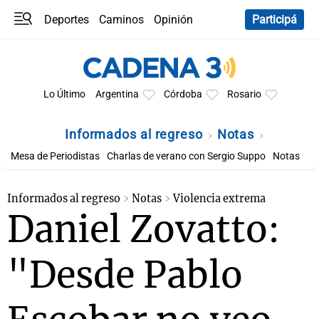
Deportes
Caminos
Opinión
Participá
Programas
Últimas coberturas
Últimas 24 h
En YouTube
Clima
Horóscopo
Lo Último
Argentina
Córdoba
Rosario
Informados al regreso
Notas
Mesa de Periodistas
Charlas de verano con Sergio Suppo
Notas
Informados al regreso
Notas
Violencia extrema
Daniel Zovatto:
"Desde Pablo