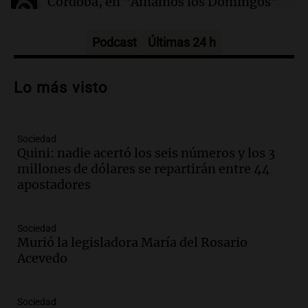
Córdoba, en "Amamos los Domingos"
Amamos los Domingos
Episodios
Podcast
Últimas 24 h
Audio.
Patricia Palmer y Mario Pasik
hablaron de su obra en Cadena 3
Lo más visto
Amamos los Domingos
Episodios
Sociedad
Audio.
Córdoba espera a León XIV con el
Quini: nadie acertó los seis números y los 3
recuerdo del paso de Juan Pablo II: "Te
millones de dólares se repartirán entre 44
traspasaba con la mirada"
apostadores
Amamos los Domingos
Episodios
Audio.
El observatorio de Bosque Alegre,
Sociedad
un imperdible cordobés para los
Murió la legisladora María del Rosario
amantes de la astronomía
Acevedo
Amamos los Domingos
Episodios
Sociedad
Audio.
“No entendíamos qué cantaban”: