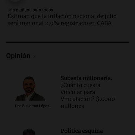
Santa Misa
Una mañana para todos
Episodios
Estiman que la inflación nacional de julio
Audio.
La Bulaya se prepara para el cierre
será menor al 2,9% registrado en CABA
de su gran muestra anual con la
participación de miles de visitantes
Panorama Federal
Episodios
Audio.
El Senado de Santa Fe aprueba
Opinión
Ley de Emergencia Hídrica ante el
fenómeno del Niño
Panorama Federal
Subasta millonaria.
Episodios
¿Cuánto cuesta
Audio.
Una mujer de 40 años muere en
vincular para
un accidente en la Ruta 321 cerca de
Vinculación? $2.000
García Fernández
millones
Por
Guillermo López
Panorama Federal
Episodios
Audio.
El Tesoro Nacional captura 12
Política esquina
billones de pesos y genera excedente de