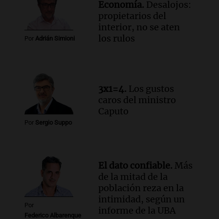
Economía.
Desalojos:
liquidez de 4 billones
propietarios del
Panorama Federal
interior, no se aten
Episodios
los rulos
Por
Adrián Simioni
Audio.
La lección del Titanic y la
humildad en tiempos de tormenta
según San Ignacio de Loyola
Panorama Federal
3x1=4.
Los gustos
Episodios
caros del ministro
Audio.
Tormentas y filtraciones: "El
Caputo
agua entra por donde menos
Por
Sergio Suppo
imaginamos"
Una Mañana para todos Rosario
Episodios
El dato confiable.
Más
de la mitad de la
población reza en la
intimidad, según un
Por
informe de la UBA
Federico Albarenque