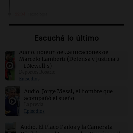
22:04
Tecnología
Patrones generados por IA que evitan
detección de cámaras de seguridad
Escuchá lo último
22:04
Mundo
Fallece Don Nelson, leyenda de la NBA y
Audio.
Boletín de Calificaciones de
segundo entrenador más exitoso en la
Marcelo Lamberti (Defensa y Justicia 2
historia
- 1 Newell's)
Deportes Rosario
Episodios
22:03
Tecnología
El test de seguridad de IA se convierte en un
Audio.
Jorge Messi, el hombre que
riesgo para la ciberseguridad
acompañó el sueño
La previa
21:48
Sociedad
Episodios
Quini: nadie acertó los seis números y los 3
millones de dólares se repartirán entre 44
Audio.
El Flaco Pailos y la Camerata
apostadores