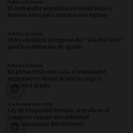
Episodios
Política y Economía
El embajador argentino en Brasil llegó a
Audio.
Suspenden descuento en SUBE y
Buenos Aires para reunirse con Quirno
aumentan tarifas del SUBTE en Buenos
Aires desde agosto
Panorama Federal
Política y Economía
Episodios
Milei oficializó el regreso del “Día del Niño”
Audio.
Kicillof critica la desregulación
para la celebración de agosto
financiera y el aumento de la morosidad
en Buenos Aires
Panorama Federal
Política y Economía
En plena crisis con Lula, el embajador
Episodios
argentino en Brasil dejará su cargo y
Audio.
La UNT evalúa apelación ante la
regresará al país
Corte Suprema tras fallo que aparta a
Pagani como rector
Panorama Federal
Una mañana para todos
Episodios
Ley de Propiedad Privada: el revés en el
Audio.
El cardenal Ángel Rossi advirtió
Congreso expuso una debilidad
que la justicia social viene siendo
comunicacional del Gobierno
“despreciada y burlada”