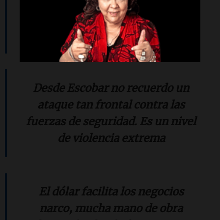
podía ocurrir en Colombia con los
carteles o en Perú con Sendero
Luminoso
Desde Escobar no recuerdo un
ataque tan frontal contra las
fuerzas de seguridad. Es un nivel
de violencia extrema
El dólar facilita los negocios
narco, mucha mano de obra