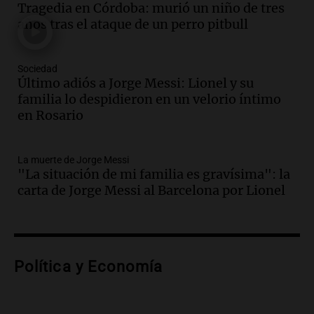
Tragedia en Córdoba: murió un niño de tres
la historia del club de Irlanda
años tras el ataque de un perro pitbull
revolucionado por hinchas argentinos
Amamos los Domingos
Episodios
Sociedad
Último adiós a Jorge Messi: Lionel y su
Audio.
Crisis diplomática: el embajador
familia lo despidieron en un velorio íntimo
argentino regresa al país tras conflicto
en Rosario
con Brasil
Panorama Federal
Episodios
La muerte de Jorge Messi
Audio.
Bomberos asisten a senderista
"La situación de mi familia es gravísima": la
con fractura de tobillo en refugio Doña
carta de Jorge Messi al Barcelona por Lionel
Rosa
Panorama Federal
Episodios
Audio.
Amaycha del Valle avanza en
Política y Economía
investigación internacional sobre asma
con nueva tecnología médica
Panorama Federal