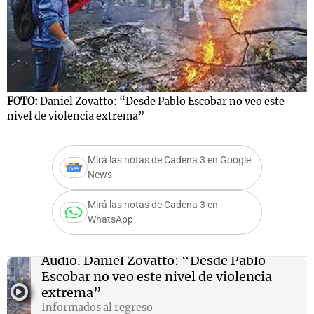
Notas
s
Notas
La Sole en
FOTO:
Daniel Zovatto: “Desde Pablo Escobar no veo este
ial
Mundial 2026
Cadena 3
nivel de violencia extrema”
Mirá las notas de Cadena 3 en Google
News
Mirá las notas de Cadena 3 en
WhatsApp
Audio.
Daniel Zovatto: “Desde Pablo
Escobar no veo este nivel de violencia
extrema”
Informados al regreso