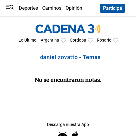
Deportes
Caminos
Opinión
Participá
Programas
Últimas coberturas
Últimas 24 h
En YouTube
Clima
Horóscopo
Lo Último
Argentina
Córdoba
Rosario
daniel zovatto - Temas
No se encontraron notas.
Descargá nuestra App