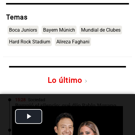
Temas
Boca Juniors
Bayern Múnich
Mundial de Clubes
Hard Rock Stadium
Alireza Faghani
Lo último
15:28
Sociedad
Rompió el silencio: qué dijo Pablo Moyano
sobre la detención de su hermano
Play
Video
15:22
Sociedad