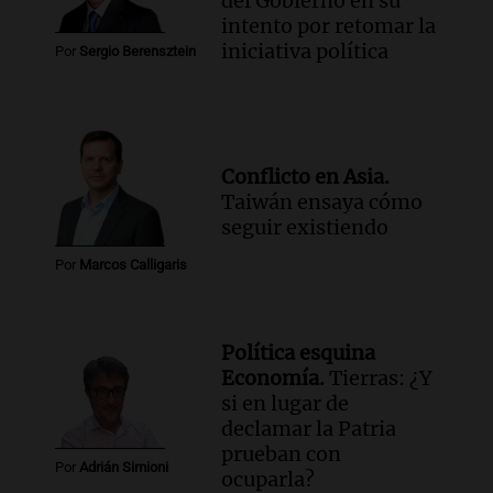
del Gobierno en su
intento por retomar la
iniciativa política
Por
Sergio Berensztein
Conflicto en Asia.
Taiwán ensaya cómo
seguir existiendo
Por
Marcos Calligaris
Política esquina
Economía.
Tierras: ¿Y
si en lugar de
declamar la Patria
prueban con
Por
Adrián Simioni
ocuparla?