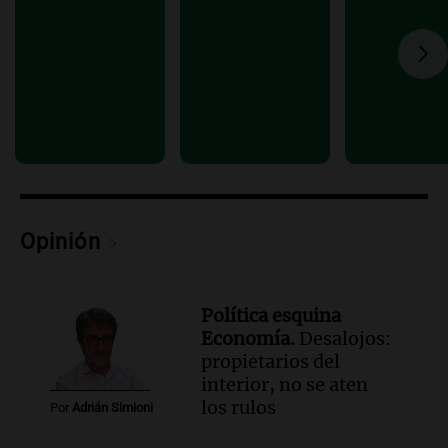
Audio.
"Tiene que haber una
reglamentación": el reclamo del Kennel
Club por los criaderos de perros
Noticias Rosario
Episodios
Audio.
Trump acusa a México de
perjudicar la economía estadounidense
y defiende sus aranceles
Panorama Federal
Opinión
Episodios
Política esquina
Economía.
Desalojos:
propietarios del
interior, no se aten
los rulos
Por
Adrián Simioni