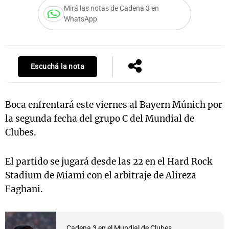
Mirá las notas de Cadena 3 en
WhatsApp
Notas
s
Notas
La Sole en
Escuchá la nota
ial
Mundial 2026
Cadena 3
Boca enfrentará este viernes al Bayern Múnich por
la segunda fecha del grupo C del Mundial de
Clubes.
El partido se jugará desde las 22 en el Hard Rock
Stadium de Miami con el arbitraje de Alireza
Faghani.
Cadena 3 en el Mundial de Clubes