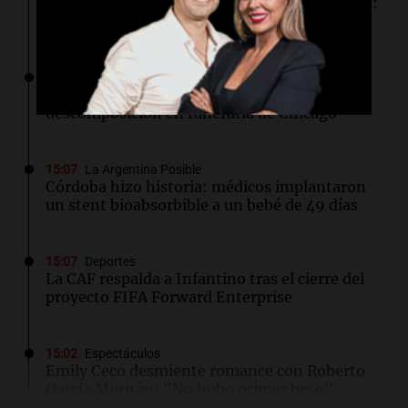
Alerta por un brote de triquinosis en Córdoba:
confirmaron 30 casos y hay tres internados
15:08
Mundo
Descubren más de 50 cuerpos en estado de
descomposición en funeraria de Chicago
15:07
La Argentina Posible
Córdoba hizo historia: médicos implantaron
un stent bioabsorbible a un bebé de 49 días
15:07
Deportes
La CAF respalda a Infantino tras el cierre del
proyecto FIFA Forward Enterprise
15:02
Espectáculos
Emily Ceco desmiente romance con Roberto
García Moritán: "No hubo primer beso"