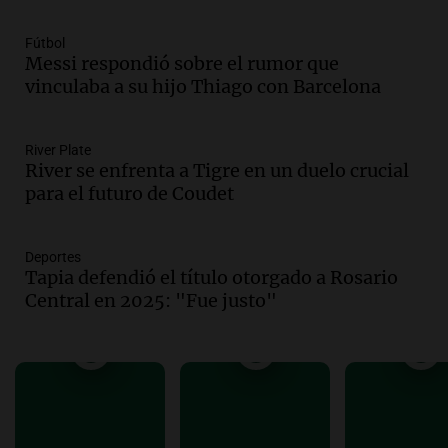
intendenta interina de Villa Santa Cruz
del Lago y se atrincheró
Fútbol
Messi respondió sobre el rumor que
Juntos
vinculaba a su hijo Thiago con Barcelona
Episodios
Audio.
Clases de tango y milonga en la
Confitería El Oriental: una propuesta
River Plate
cultural imperdible
River se enfrenta a Tigre en un duelo crucial
Noticias
para el futuro de Coudet
Episodios
Audio.
Más de la mitad de la población
reza en la intimidad, según un informe
Deportes
Tapia defendió el título otorgado a Rosario
de la UBA
Central en 2025: "Fue justo"
El dato confiable
Episodios
Audio.
Cientos de fieles celebran a San
Cayetano pidiendo trabajo y salud en
Córdoba
Panorama Federal
Episodios