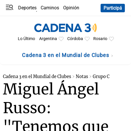
Deportes
Caminos
Opinión
Participá
Programas
Últimas coberturas
Últimas 24 h
En YouTube
Clima
Horóscopo
Lo Último
Argentina
Córdoba
Rosario
Cadena 3 en el Mundial de Clubes
Cadena 3 en el Mundial de Clubes
Notas
Grupo C
Miguel Ángel
Russo:
"Tenemos que