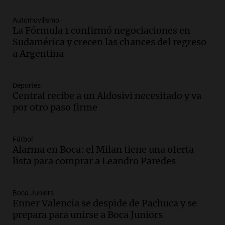
mensajes recibidos
Noticias
Automovilismo
Episodios
La Fórmula 1 confirmó negociaciones en
Sudamérica y crecen las chances del regreso
Audio.
La Rioja inicia pago de bonos y
a Argentina
avanza en discusión electoral y
protección de tierras
Panorama Federal
Deportes
Episodios
Central recibe a un Aldosivi necesitado y va
Audio.
Los Tekis presentaron
por otro paso firme
"Cordillera y Mar" y llenaron de
carnaval el estudio de Cadena 3
Juntos
Fútbol
Episodios
Alarma en Boca: el Milan tiene una oferta
lista para comprar a Leandro Paredes
Audio.
La Expo La Bulaye 2026
comienza con sorpresas y grandes
premios para los visitantes
Boca Juniors
Noticias
Enner Valencia se despide de Pachuca y se
Episodios
prepara para unirse a Boca Juniors
Audio.
Córdoba: destituyeron a la