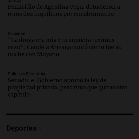
Juntos
Femicidio de Agostina Vega: detuvieron a
Episodios
otros dos inquilinos por encubrimiento
Audio.
Cómo serán los desalojos exprés
y contratos de alquiler si se aprueba la
ley de propiedad privada
Sociedad
Ahora país
"La droga era mía y ni siquiera tuvimos
Episodios
sexo": Candela Arizaga contó cómo fue su
Audio.
Se inaugura la décimo primera
noche con Moyano
exposición agrícola en Bulaya con
diversas atracciones para todos
Política y Economía
Panorama Federal
Senado: el Gobierno aprobó la ley de
Episodios
propiedad privada, pero tuvo que quitar otro
Audio.
Se atrincheró la intendenta
capítulo
interina de Villa Santa Cruz del Lago
tras ser destituida
Ahora país
Episodios
Audio.
Anuncian los ganadores de
Deportes
premios en Cadena 3: más de 15.000