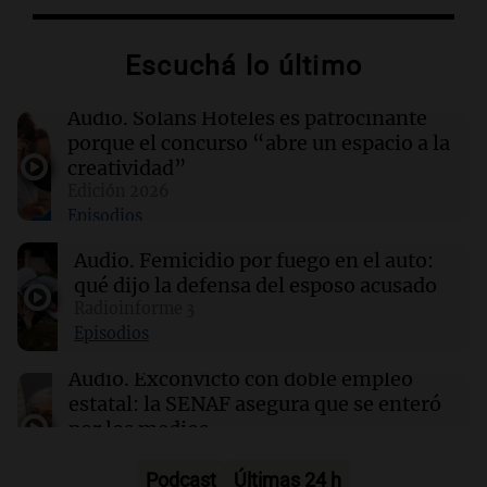
15:00
Sociedad
Escuchá lo último
Quiniela matutina: conocé los números
ganadores de hoy viernes 7 de agosto.
Audio.
Solans Hoteles es patrocinante
porque el concurso “abre un espacio a la
14:51
Mundo
creatividad”
James Harden evita antecedentes penales tras
Edición 2026
desestimación de cargo por posesión de arma
Episodios
Audio.
Femicidio por fuego en el auto:
14:49
Sociedad
qué dijo la defensa del esposo acusado
Mensajes revelan complicidad en el escándalo
del fentanilo adulterado en Argentina
Radioinforme 3
Episodios
Audio.
Exconvicto con doble empleo
estatal: la SENAF asegura que se enteró
por los medios
Radioinforme 3
Episodios
Podcast
Últimas 24 h