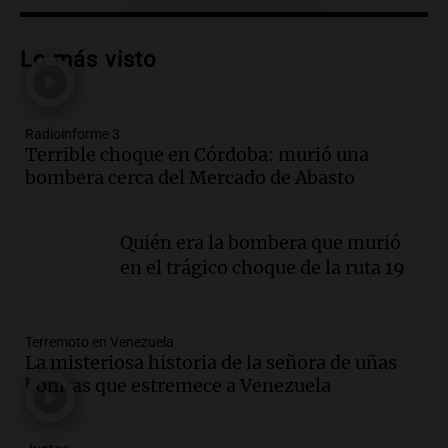
Audio.
Los gustos caros del ministro
Caputo | Por Sergio Suppo
Lo más visto
3x1:4
Episodios
Radioinforme 3
Audio.
Desalojos: propietarios del
Terrible choque en Córdoba: murió una
interior, no se aten los rulos | Por
bombera cerca del Mercado de Abasto
Adrián Simioni
Política esquina Economía
Episodios
Quién era la bombera que murió
Audio.
Tras atrincherarse, la intendenta
en el trágico choque de la ruta 19
interina de Villa Santa Cruz del Lago
aceptó dejar el cargo
Ahora país
Terremoto en Venezuela
Episodios
La misteriosa historia de la señora de uñas
Audio.
La justicia investiga una estafa
bonitas que estremece a Venezuela
millonaria a través de una financiera en
Mendoza y San Rafael
Panorama Federal