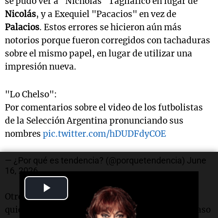
se pudo ver a "Nicholas" Tagliafico en lugar de
Nicolás
, y a Exequiel "Pacacios" en vez de
Palacios
. Estos errores se hicieron aún más
notorios porque fueron corregidos con tachaduras
sobre el mismo papel, en lugar de utilizar una
impresión nueva.
"Lo Chelso":
Por comentarios sobre el video de los futbolistas
de la Selección Argentina pronunciando sus
nombres
pic.twitter.com/hDUDFdyCOE
— ¿Por qué es tendencia? (@porquetendencia)
June
16, 2026
Play
Otro caso llamativo fue el de
Leandro Paredes
,
Video
quien fue presentado como "Leonardo". En el caso