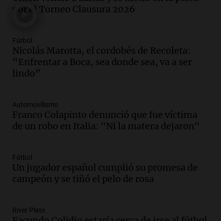
por el Torneo Clausura 2026
Episodios
Audio.
Débora Blanca, psicóloga experta
en ludopatía: “Tener el casino en la
Fútbol
mano es muy peligroso”
Nicolás Marotta, el cordobés de Recoleta:
La Argentina, hoy
“Enfrentar a Boca, sea donde sea, va a ser
Episodios
lindo”
Audio.
Docentes italianos visitaron la
ciudad de Córdoba para interiorizarse
Automovilismo
sobre los parques educativos
Franco Colapinto denunció que fue víctima
Amamos Argentina
de un robo en Italia: "Ni la matera dejaron"
Episodios
Audio.
Meteorólogo alertó que El Niño
traerá más lluvias y eventos extremos
Fútbol
durante la primavera
Un jugador español cumplió su promesa de
Informados al regreso
campeón y se tiñó el pelo de rosa
Episodios
Audio.
Córdoba sigue trabajando para
River Plate
restablecer el servicio de electricidad
Facundo Colidio estaría cerca de irse al fútbol