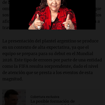
de
Nahuel Molina
, su segundo apellido fue
omitido, aunque se puede observar en el papel que
sostiene. Estas inexactitudes han llevado a que los
aficionados expresen su descontento y sorpresa a
través de las plataformas digitales.
La presentación del plantel argentino se produce
en un contexto de alta expectativa, ya que el
equipo se prepara para su debut en el Mundial
2026. Este tipo de errores por parte de una entidad
como la FIFA resulta sorprendente, dado el nivel
de atención que se presta a los eventos de esta
magnitud.
Cobertura exclusiva
La posible formación de