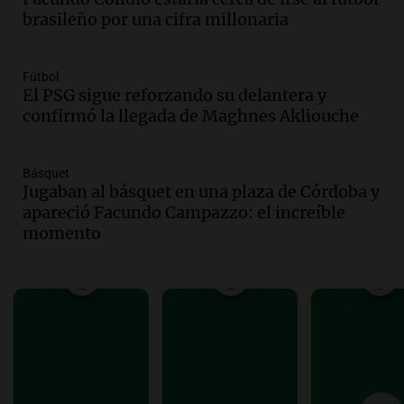
tras fuertes vientos
brasileño por una cifra millonaria
Panorama Federal
Episodios
Audio.
Según una encuesta, el 80% de
Fútbol
El PSG sigue reforzando su delantera y
los empresarios del país cree que la
confirmó la llegada de Maghnes Akliouche
economía mejorará el próximo año
Amamos Argentina
Episodios
Básquet
Audio.
Carolina Losada: "Faltó que el
Jugaban al básquet en una plaza de Córdoba y
oficialismo la explique mejor" sobre la
apareció Facundo Campazzo: el increíble
ley de propiedad privada
momento
Informados al regreso
Episodios
Audio.
Debate en el Senado y protesta
en Rosario contra la ley de Propiedad
Privada.
Viva la Radio Rosario
Episodios
Audio.
Manifestación en Rosario contra