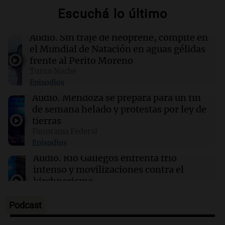
00:16
Clima
Escuchá lo último
Clima en Santa Fe: cómo estará el tiempo este
viernes 7 de agosto
Audio.
Sin traje de neoprene, compite en
el Mundial de Natación en aguas gélidas
00:11
Clima
frente al Perito Moreno
Clima en Rosario: cómo estará el tiempo este
Turno Noche
viernes 7 de agosto
Episodios
Audio.
Mendoza se prepara para un fin
00:11
Mundo
de semana helado y protestas por ley de
Incendio en Cuernavaca por fuga de gas en
tierras
camión cisterna deja 21 heridos
Panorama Federal
Episodios
Audio.
Río Gallegos enfrenta frío
intenso y movilizaciones contra el
kirchnerismo
Panorama Federal
Episodios
Podcast
Audio.
Debate en el Senado sobre