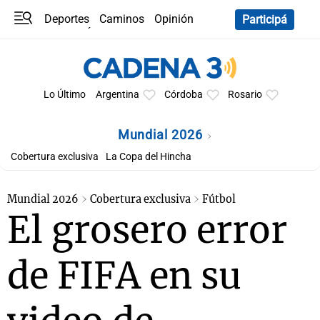
Deportes
Caminos
Opinión
Participá
Programas
Últimas coberturas
Últimas 24 h
En YouTube
Clima
Horóscopo
Lo Último
Argentina
Córdoba
Rosario
Mundial 2026
Cobertura exclusiva
La Copa del Hincha
Mundial 2026
Cobertura exclusiva
Fútbol
El grosero error
de FIFA en su