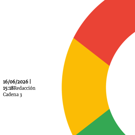
Notas
s
Notas
La Sole en
ial
Mundial 2026
Cadena 3
16/06/2026 |
15:18
Redacción
Cadena 3