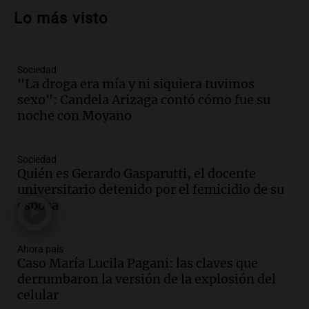
propiedad privada y cuestionamientos a
Lo más visto
la soberanía digital en Argentina
Panorama Federal
Episodios
Sociedad
Audio.
Mendoza se prepara para un fin
"La droga era mía y ni siquiera tuvimos
de semana helado y ciudadanos
sexo": Candela Arizaga contó cómo fue su
marchan contra reforma de tierras
noche con Moyano
Panorama Federal
Episodios
Sociedad
Audio.
El "Mono" de Kapanga
Quién es Gerardo Gasparutti, el docente
adelantó su show en Rosario.
universitario detenido por el femicidio de su
Viva la Radio Rosario
esposa
Episodios
Audio.
Condenan a tres años de prisión
Ahora país
en suspenso a hombre por simular robo
Caso María Lucila Pagani: las claves que
de recaudación en San Luis
derrumbaron la versión de la explosión del
Panorama Federal
celular
Episodios