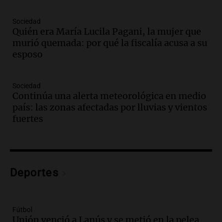
Audio.
Medicina reproductiva, entre la
ayuda por problemas de fertilidad y la
Sociedad
Quién era María Lucila Pagani, la mujer que
ostentación de millonarios
murió quemada: por qué la fiscalía acusa a su
Amamos Argentina
esposo
Episodios
Audio.
El juicio contra Oscar González
avanza con testimonios clave sobre el
Sociedad
accidente en Villa Dolores
Continúa una alerta meteorológica en medio
Panorama Federal
país: las zonas afectadas por lluvias y vientos
Episodios
fuertes
Audio.
El teatro Real da la bienvenida a
la temporada Rock Real con bandas
tributo todos los jueves
Panorama Federal
Deportes
Episodios
Audio.
Nicolás Marotta, el cordobés de
Recoleta: “Enfrentar a Boca, sea donde
sea, va a ser lindo”
Fútbol
Unión venció a Lanús y se metió en la pelea
La Cadena del Gol