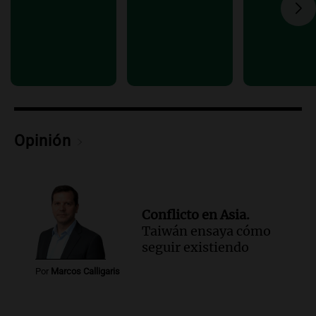
la ley de Propiedad Privada debatida en
el Senado.
Viva la Radio Rosario
Episodios
Audio.
Luis Juez cuestionó la polémica
por la Ley de Tierras: "Construyeron un
relato mentiroso"
Informados al regreso
Opinión
Episodios
Conflicto en Asia.
Taiwán ensaya cómo
seguir existiendo
Por
Marcos Calligaris