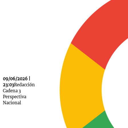
Notas
s
Notas
La Sole en
ial
Mundial 2026
Cadena 3
09/06/2026 |
23:03
Redacción
Cadena 3
Perspectiva
Nacional