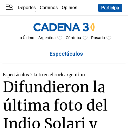
Deportes
Caminos
Opinión
Participá
Programas
Últimas coberturas
Últimas 24 h
En YouTube
Clima
Horóscopo
Lo Último
Argentina
Córdoba
Rosario
Espectáculos
Espectáculos
Luto en el rock argentino
Difundieron la
última foto del
Indio Solari y