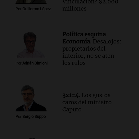
Vinculación? $2.000
Ahora país
millones
Por
Guillermo López
Episodios
Audio.
José Roccuzzo, cortes de carne y
compras de Antonella: bromas en
Política esquina
Rosario.
Economía.
Desalojos:
Viva la Radio Rosario
propietarios del
Episodios
interior, no se aten
Audio.
Luciano Cáceres llega a Córdoba a
los rulos
Por
Adrián Simioni
presentar “Paraíso”, una obra que
cuestiona certezas masculinas
Amamos Argentina
Episodios
3x1=4.
Los gustos
caros del ministro
Caputo
Por
Sergio Suppo