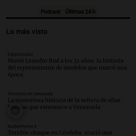
Deportes Rosario
Episodios
Podcast
Últimas 24 h
Audio.
Nuevo desarrollo urbano y casa
del estudiante impulsan el crecimiento
Lo más visto
en Villa María
Panorama Federal
Episodios
Espectáculos
Audio.
La gran exposición de la rural de
Murió Leandro Rud a los 51 años: la historia
la Bulaya abrirá sus puertas mañana con
del representante de modelos que marcó una
diversas actividades y sorpresas
época
Panorama Federal
Episodios
Audio.
Villa María presenta nuevos
Terremoto en Venezuela
edificios y proyecta una casa del
La misteriosa historia de la señora de uñas
estudiante con 48 municipios
bonitas que estremece a Venezuela
involucrados
Panorama Federal
Episodios
Radioinforme 3
Audio.
1° gol de Rosario Central a
Terrible choque en Córdoba: murió una