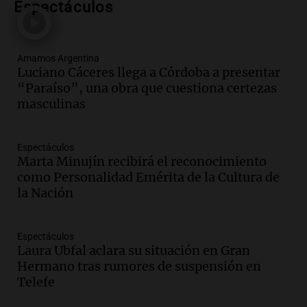
Audio.
Preparativos finales para la gran
Espectáculos
exposición en la sociedad rural de
Bulaya este sábado
Panorama Federal
Amamos Argentina
Episodios
Luciano Cáceres llega a Córdoba a presentar
“Paraíso”, una obra que cuestiona certezas
Audio.
Denuncias por represión en el
masculinas
Congreso y evacuación por derrame de
oxígeno en Montecastro
Panorama Federal
Espectáculos
Episodios
Marta Minujín recibirá el reconocimiento
Audio.
Río Gallegos reporta frío extremo
como Personalidad Emérita de la Cultura de
y llega avión para escuelas de la décima
la Nación
brigada aérea
Panorama Federal
Episodios
Espectáculos
Laura Ubfal aclara su situación en Gran
Audio.
La justicia reconoce al COVID
Hermano tras rumores de suspensión en
como enfermedad laboral tras la muerte
Telefe
de un docente
Panorama Federal