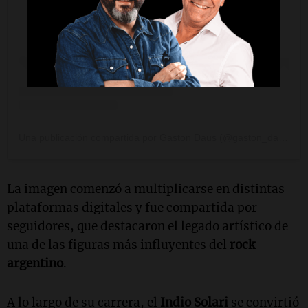
Una publicación compartida por Gaston Daus (@gaston_daus)
La imagen comenzó a multiplicarse en distintas
plataformas digitales y fue compartida por
seguidores, que destacaron el legado artístico de
una de las figuras más influyentes del
rock
argentino
.
A lo largo de su carrera, el
Indio Solari
se convirtió