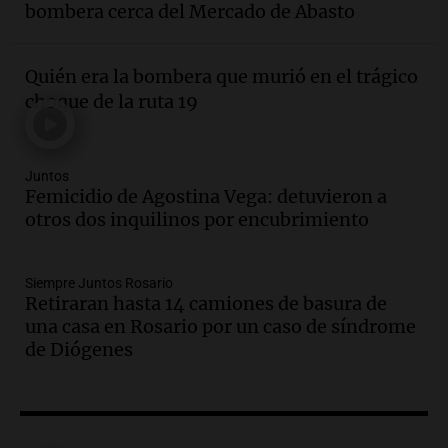
Aldosivi (Zalazar en contra) - relato
bombera cerca del Mercado de Abasto
Gato Greco
Deportes Rosario
Episodios
Quién era la bombera que murió en el trágico
Audio.
Recomendaciones de vino
choque de la ruta 19
bonarda para disfrutar el fin de semana
en Mendoza
Panorama Federal
Juntos
Episodios
Femicidio de Agostina Vega: detuvieron a
Audio.
Mañana inicia la gran exposición
otros dos inquilinos por encubrimiento
en la Sociedad Rural de Bulaya con
actividades para toda la familia
Siempre Juntos Rosario
Panorama Federal
Retiraran hasta 14 camiones de basura de
Episodios
una casa en Rosario por un caso de síndrome
Audio.
Villa María presenta nuevos
de Diógenes
edificios y una casa del estudiante para
jóvenes de la región
Panorama Federal
Episodios