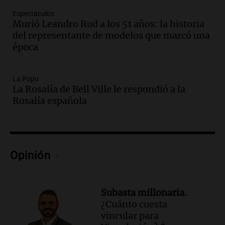
Episodios
Espectáculos
Audio.
Aumento de tarifas de luz en San
Murió Leandro Rud a los 51 años: la historia
Luis a partir de agosto por nueva
del representante de modelos que marcó una
regulación de la energía
época
Panorama Federal
Episodios
La Popu
Audio.
Gabriela Irrazábal: “Un 35,5% de
La Rosalía de Bell Ville le respondió a la
la población del país fue a templos a
Rosalía española
buscar ayuda el último año”
La Argentina, hoy
Episodios
Audio.
"Algo pasó al aterrizar": dudas
sobre la muerte del kitesurfista en
Opinión
Santa Fe.
Noticias Rosario
Episodios
Subasta millonaria.
Audio.
José Roccuzzo, cortes de carne y
¿Cuánto cuesta
compras de Antonella: bromas en
vincular para
Rosario.