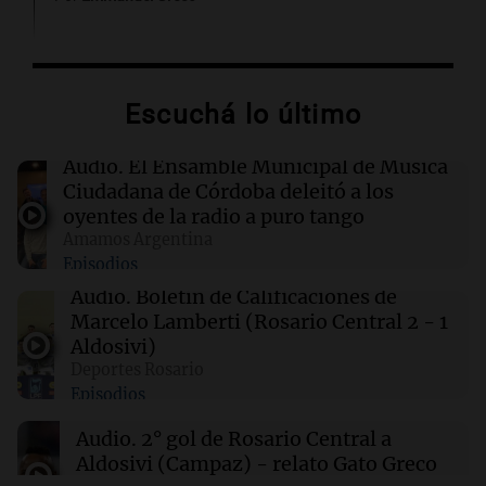
22:15
Sociedad
Quiniela turista: conocé los números
ganadores de hoy viernes 7 de agosto.
Escuchá lo último
22:14
Mundo
Audio.
El Ensamble Municipal de Música
Liberan a ocho militares peruanos
Ciudadana de Córdoba deleitó a los
investigados por el asesinato de cinco
oyentes de la radio a puro tango
personas en Colcabamba
Amamos Argentina
Episodios
22:03
Tecnología
Audio.
Boletín de Calificaciones de
OpenAI frena el desarrollo de su modelo Astra
Marcelo Lamberti (Rosario Central 2 - 1
por preocupaciones de ciberseguridad
Aldosivi)
Deportes Rosario
Episodios
22:03
Tecnología
Rippling presenta una herramienta para
Audio.
2° gol de Rosario Central a
controlar el gasto en IA tras un despilfarro
Aldosivi (Campaz) - relato Gato Greco
millonario