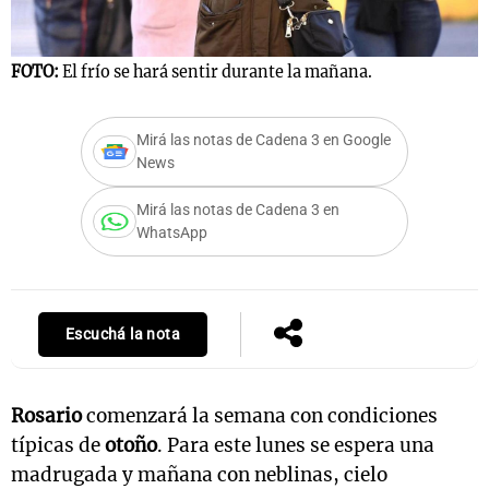
FOTO:
El frío se hará sentir durante la mañana.
Notas
s
Notas
Mirá las notas de Cadena 3 en Google
La Sole en
News
ial
Mundial 2026
Cadena 3
Mirá las notas de Cadena 3 en
WhatsApp
Escuchá la nota
Rosario
comenzará la semana con condiciones
típicas de
otoño
. Para este lunes se espera una
madrugada y mañana con neblinas, cielo