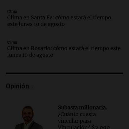
Corte Suprema tras fallo que aparta a
Pagani como rector
Clima
Panorama Federal
Clima en Santa Fe: cómo estará el tiempo
Episodios
este lunes 10 de agosto
Audio.
El cardenal Ángel Rossi advirtió
que la justicia social viene siendo
“despreciada y burlada”
Clima
Clima en Rosario: cómo estará el tiempo este
Santa Misa
lunes 10 de agosto
Episodios
Audio.
La Bulaya se prepara para el cierre
de su gran muestra anual con la
participación de miles de visitantes
Panorama Federal
Opinión
Episodios
Audio.
El Senado de Santa Fe aprueba
Ley de Emergencia Hídrica ante el
Subasta millonaria.
fenómeno del Niño
¿Cuánto cuesta
Panorama Federal
vincular para
Episodios
Vinculación? $2.000