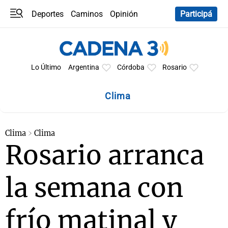
Deportes
Caminos
Opinión
Participá
Programas
Últimas coberturas
Últimas 24 h
En YouTube
Clima
Horóscopo
Lo Último
Argentina
Córdoba
Rosario
Clima
Clima
Clima
Rosario arranca
la semana con
frío matinal y