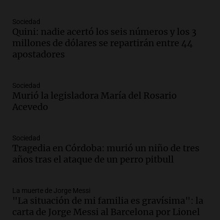
Episodios
Audio.
El observatorio de Bosque Alegre,
Sociedad
un imperdible cordobés para los
Quini: nadie acertó los seis números y los 3
amantes de la astronomía
millones de dólares se repartirán entre 44
Amamos los Domingos
apostadores
Episodios
Audio.
“No entendíamos qué cantaban”:
Sociedad
la historia del club de Irlanda
Murió la legisladora María del Rosario
revolucionado por hinchas argentinos
Acevedo
Amamos los Domingos
Episodios
Audio.
Crisis diplomática: el embajador
Sociedad
Tragedia en Córdoba: murió un niño de tres
argentino regresa al país tras conflicto
años tras el ataque de un perro pitbull
con Brasil
Panorama Federal
Episodios
La muerte de Jorge Messi
Audio.
Bomberos asisten a senderista
"La situación de mi familia es gravísima": la
con fractura de tobillo en refugio Doña
carta de Jorge Messi al Barcelona por Lionel
Rosa