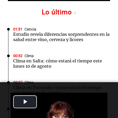
Lo último
01:31
Ciencia
Estudio revela diferencias sorprendentes en la
salud entre vino, cerveza y licores
00:32
Clima
Clima en Salta: cómo estará el tiempo este
lunes 10 de agosto
00:27
Clima
Clima en Tucumán: cómo estará el tiempo
este lunes 10 de agosto
Play
00:22
Clima
Video
Clima en Mendoza: cómo estará el tiempo