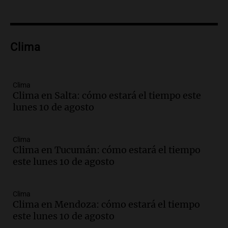
Panorama Federal
Episodios
Audio.
Amaycha del Valle avanza en
Clima
investigación internacional sobre asma
con nueva tecnología médica
Panorama Federal
Episodios
Clima
Clima en Salta: cómo estará el tiempo este
Audio.
Suspenden descuento en SUBE y
lunes 10 de agosto
aumentan tarifas del SUBTE en Buenos
Aires desde agosto
Panorama Federal
Clima
Episodios
Clima en Tucumán: cómo estará el tiempo
Audio.
Kicillof critica la desregulación
este lunes 10 de agosto
financiera y el aumento de la morosidad
en Buenos Aires
Panorama Federal
Clima
Clima en Mendoza: cómo estará el tiempo
Episodios
este lunes 10 de agosto
Audio.
La UNT evalúa apelación ante la