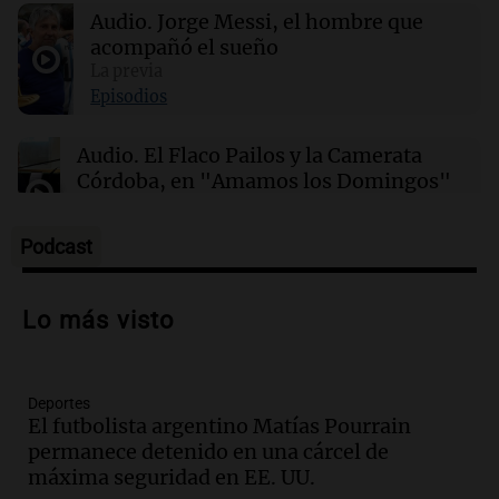
Audio.
Jorge Messi, el hombre que
acompañó el sueño
00:02
Mundo
Hezly Rivera, campeona olímpica, conquista
La previa
su segundo título consecutivo en gimnasia de
Episodios
EE. UU.
Audio.
El Flaco Pailos y la Camerata
Córdoba, en "Amamos los Domingos"
Amamos los Domingos
Episodios
Podcast
Audio.
Patricia Palmer y Mario Pasik
hablaron de su obra en Cadena 3
Lo más visto
Amamos los Domingos
Episodios
Deportes
Audio.
Córdoba espera a León XIV con el
El futbolista argentino Matías Pourrain
recuerdo del paso de Juan Pablo II: "Te
permanece detenido en una cárcel de
traspasaba con la mirada"
máxima seguridad en EE. UU.
Amamos los Domingos