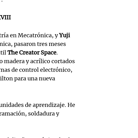
relato
inicia 
para di
Greco
exposi
VIII
fin de
Deportes Ro
la Soc
Episodios
Audio.
Mendo
tría en Mecatrónica, y
Yuji
Rural 
ánica, pasaron tres meses
María 
Panorama F
Bulaya
til
The Creator Space
.
Episodios
nuevo
 madera y acrílico cortados
activi
Audio.
mas de control electrónico,
edific
para t
milton para una nueva
Prepar
casa d
famili
finales
estudi
Panorama F
tunidades de aprendizaje. He
Audio.
gran
para j
Episodios
ramación, soldadura y
Denunc
exposi
de la 
repres
la soc
Panorama F