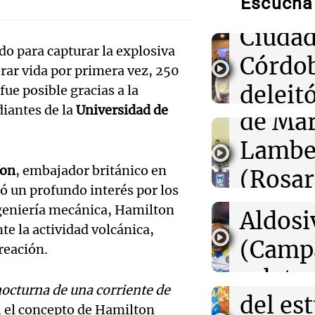
Escuchá 
Músic
tiempo este sá
Audio.
Ciudad
o para capturar la explosiva
00:27
Clima
de
Córdo
Clima en Tucu
brar vida por primera vez, 250
el tiempo este 
Califi
deleitó
ue posible gracias a la
diantes de la
Universidad de
de Mar
00:21
Clima
oyente
Clima en Mend
Audio.
el tiempo este 
Lambe
radio 
de Ros
ton
, embajador británico en
(Rosar
tango
00:16
Clima
Centra
ró un profundo interés por los
Clima en Santa 
Central
Amamos Arg
tiempo este sá
ngeniería mecánica, Hamilton
Audio.
Aldosi
Episodios
te la actividad volcánica,
Aldosi
desarr
(Camp
reación.
Deportes Ro
Audio.
urbano
relato
Episodios
nocturna de una corriente de
exposi
del es
Greco
, el concepto de Hamilton