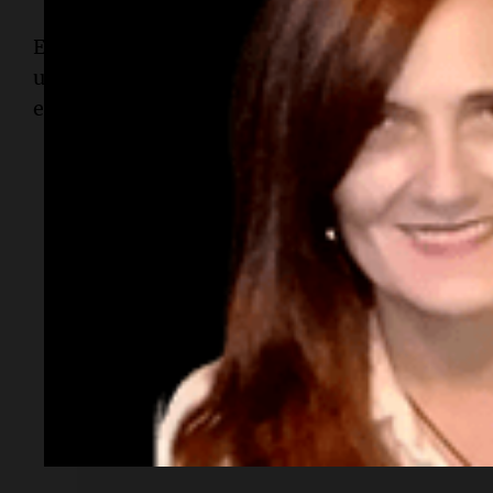
El volcán mecánico completado es ahora la piez
una exposición en la Biblioteca Baillieu de la
Un
estará abierta hasta el 28 de junio de 2026.
Lectura rápida
¿Qué se recreó?
Un volcán mecánico del siglo XVIII que sim
Monte Vesubio.
¿Quién lo llevó a cabo?
Estudiantes de la
Universidad de Melbour
Dr. Richard Gillespie
.