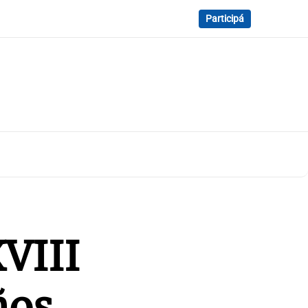
Participá
XVIII
ños