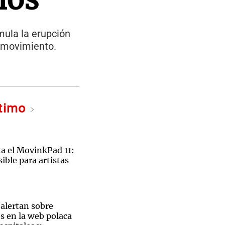
mula la erupción
y movimiento.
ltimo
 el MovinkPad 11:
ible para artistas
 alertan sobre
s en la web polaca