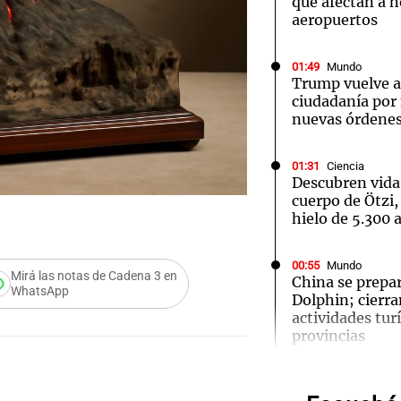
que afectan a h
aeropuertos
01:49
Mundo
Trump vuelve a 
ciudadanía por
nuevas órdenes
Notas
Notas
No
e en Cadena 3
El huracán de Arequito
Cadena 3 en
01:31
Ciencia
Descubren vida
cuerpo de Ötzi,
hielo de 5.300 
00:55
Mundo
Mirá las notas de Cadena 3 en
China se prepar
WhatsApp
Audio.
Dolphin; cierra
actividades turí
Ensam
provincias
Munici
00:32
Clima
Clima en Salta: