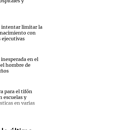
ospitales y
intentar limitar la
 nacimiento con
Notas
 ejecutivas
tas
Notas
Venezuela de
 Groenlandia
Comprometidos
Madur
 inesperada en el
 el hombre de
años
a para el tifón
El
n escuelas y
sticas en varias
ble
pal de
 cómo estará el