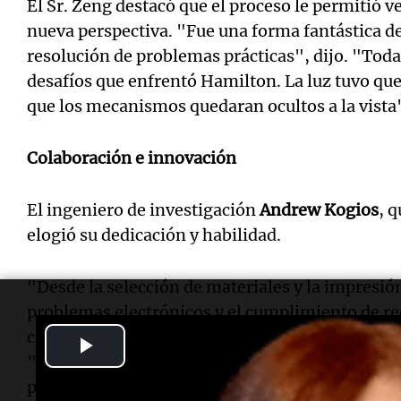
El Sr. Zeng destacó que el proceso le permitió 
nueva perspectiva. "Fue una forma fantástica de
resolución de problemas prácticas", dijo. "Tod
desafíos que enfrentó Hamilton. La luz tuvo que
que los mecanismos quedaran ocultos a la vista
Colaboración e innovación
El ingeniero de investigación
Andrew Kogios
, 
elogió su dedicación y habilidad.
"Desde la selección de materiales y la impresión
problemas electrónicos y el cumplimiento de req
colaboración con Yuji y Xinyu ha sido extrema
Play
"Experiencias como estas, que complementan sus
Video
posicionan bien para sus futuros esfuerzos".