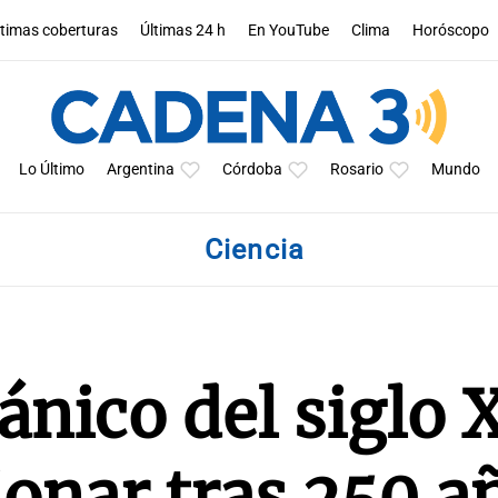
ltimas coberturas
Últimas 24 h
En YouTube
Clima
Horóscopo
Lo Último
Argentina
Córdoba
Rosario
Mundo
Ciencia
nico del siglo 
ionar tras 250 a