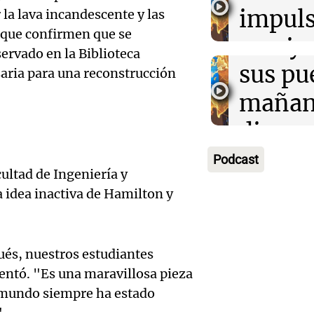
la rura
impuls
 la lava incandescente y las
Deportes Ro
Episodios
 que confirmen que se
Audio.
Bulaya
crecim
ervado en la Biblioteca
María 
sus pu
Villa 
aria para una reconstrucción
nuevo
mañan
Panorama F
Episodios
edifici
divers
Audio.
proyec
activi
Podcast
Rosari
cultad de Ingeniería y
casa d
sorpre
Centra
a idea inactiva de Hamilton y
estudi
Panorama F
Aldosi
Episodios
48 mun
Audio.
(Zalaz
és, nuestros estudiantes
involu
entó. "Es una maravillosa pieza
Recom
contra
Audio.
l mundo siempre ha estado
Panorama F
de vin
Episodios
".