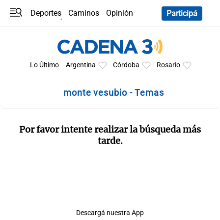
Deportes
Caminos
Opinión
Participá
Programas
Últimas coberturas
Últimas 24 h
En YouTube
Clima
Horóscopo
Lo Último
Argentina
Córdoba
Rosario
monte vesubio - Temas
Por favor intente realizar la búsqueda más
tarde.
Descargá nuestra App