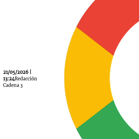
Notas
s
Notas
La Sole en
ial
Mundial 2026
Cadena 3
21/05/2026 |
13:24
Redacción
Cadena 3