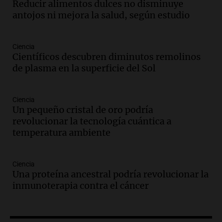
Reducir alimentos dulces no disminuye
Audio.
La historia de la servilleta que
antojos ni mejora la salud, según estudio
firmó Jorge Messi para el primer
contrato de Leo con Barcelona
Una mañana para todos
Ciencia
Episodios
Científicos descubren diminutos remolinos
de plasma en la superficie del Sol
Audio.
Joan Gaspart: "Sin Jorge, no sé si
Messi hubiera llegado adonde llegó"
Una mañana para todos
Ciencia
Episodios
Un pequeño cristal de oro podría
revolucionar la tecnología cuántica a
Audio.
El orgullo y el sueño argentino de
temperatura ambiente
Jorge Messi en una entrevista con Rony
Vargas en 2007
Una mañana para todos
Ciencia
Episodios
Una proteína ancestral podría revolucionar la
Audio.
El abuelo de Agostina Vega, tras
inmunoterapia contra el cáncer
las nuevas detenciones: "En esa casa
todos tenían algo que ver"
Una mañana para todos