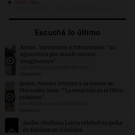
00:32
Clima
Clima en Salta: cómo estará el tiempo este
domingo 9 de agosto
Escuchá lo último
00:26
Clima
Clima en Tucumán: cómo estará el tiempo
este domingo 9 de agosto
Audio.
Tormentas y filtraciones: "El
agua entra por donde menos
imaginamos"
00:21
Clima
Una Mañana para todos Rosario
Clima en Mendoza: cómo estará el tiempo
Episodios
este domingo 9 de agosto
Audio.
Nahuel Pennisi y la huella de
Mercedes Sosa: "La emoción es el filtro
00:16
Clima
máximo".
Clima en Santa Fe: cómo estará el tiempo este
Una Mañana para todos Rosario
domingo 9 de agosto
Episodios
Audio.
Orellana Lucca celebró su peña
de folclore en Córdoba