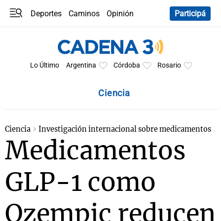
Deportes
Caminos
Opinión
Participá
Programas
Últimas coberturas
Últimas 24 h
En YouTube
Clima
Horóscopo
Lo Último
Argentina
Córdoba
Rosario
Ciencia
Ciencia
Investigación internacional sobre medicamentos
Medicamentos
GLP-1 como
Ozempic reducen