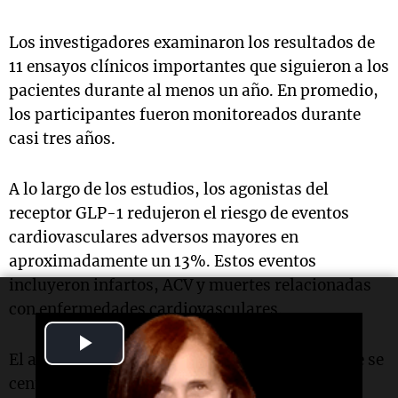
Los investigadores examinaron los resultados de
11 ensayos clínicos importantes que siguieron a los
pacientes durante al menos un año. En promedio,
los participantes fueron monitoreados durante
casi tres años.
A lo largo de los estudios, los agonistas del
receptor GLP-1 redujeron el riesgo de eventos
cardiovasculares adversos mayores en
aproximadamente un 13%. Estos eventos
incluyeron infartos, ACV y muertes relacionadas
con enfermedades cardiovasculares.
Play
El análisis es particularmente relevante, ya que se
Video
centró en los efectos a largo plazo de los