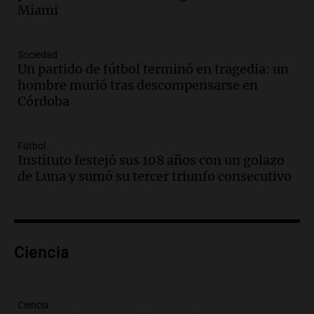
en el Congreso expuso una debilidad
Miami
comunicacional del Gobierno
Una mañana para todos
Episodios
Sociedad
Un partido de fútbol terminó en tragedia: un
Audio.
Casabindo se prepara para una
hombre murió tras descompensarse en
celebración única: 30.000 turistas y el
Córdoba
tradicional Toreo de la Vincha
Una mañana para todos
Episodios
Fútbol
Audio.
Borges, abogada de Pourrain:
Instituto festejó sus 108 años con un golazo
"Tres hombres se lo llevaron para
de Luna y sumó su tercer triunfo consecutivo
hacerle preguntas y nunca regresó"
Una mañana para todos
Episodios
Audio.
Voluntarios limpiaron 9.000
Ciencia
metros del río Suquía y retiraron hasta
800 kilos de basura por jornada
Una mañana para todos
Episodios
Ciencia