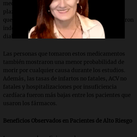
medicamentos, en lugar de resultados a corto
plazo. Los investigadores también encontraron
que los beneficios cardiovasculares se presentaron
independientemente de si los pacientes tenían
diabetes.
Las personas que tomaron estos medicamentos
también mostraron una menor probabilidad de
morir por cualquier causa durante los estudios.
Además, las tasas de infartos no fatales, ACV no
fatales y hospitalizaciones por insuficiencia
cardíaca fueron más bajas entre los pacientes que
usaron los fármacos.
Beneficios Observados en Pacientes de Alto Riesgo