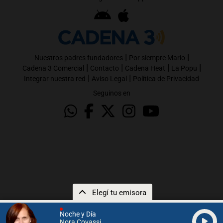
|
|
Nuestros padres fundadores
Por siempre Mario
|
|
|
|
Cadena 3 Comercial
Contacto
Cadena Heat
La Popu
|
|
Integrar nuestra red
Aviso Legal
Política de Privacidad
Seguinos en
Elegí tu emisora
Noche y Día
Nora Covassi