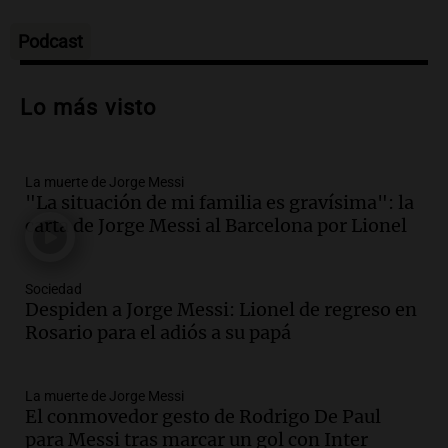
Tarde y Media
Episodios
Podcast
Audio.
Trágico accidente en Mendoza:
un muerto y varios heridos tras caída de
Lo más visto
vehículos desde un puente
Panorama Federal
Episodios
La muerte de Jorge Messi
Audio.
Tragedia en Mendoza: un muerto
"La situación de mi familia es gravísima": la
y cinco heridos tras caer dos autos desde
carta de Jorge Messi al Barcelona por Lionel
un puente
Una mañana para todos
Episodios
Sociedad
Audio.
Messi llegará esta noche a
Despiden a Jorge Messi: Lionel de regreso en
Rosario para acompañar a su familia
Rosario para el adiós a su papá
tras la muerte de su papá
Una mañana para todos
La muerte de Jorge Messi
Episodios
El conmovedor gesto de Rodrigo De Paul
Audio.
Ley de Propiedad Privada: el revés
para Messi tras marcar un gol con Inter