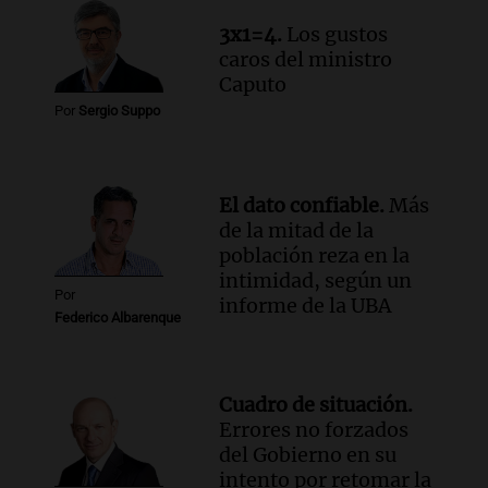
en CABA
Una mañana para todos
3x1=4.
Los gustos
Episodios
caros del ministro
Audio.
Altas Cumbres: rescataron a una
Caputo
cabra que llevaba ocho días atrapada en
Por
Sergio Suppo
un precipicio
Una mañana para todos
Episodios
El dato confiable.
Más
Audio.
Chile planteó mejorar la
de la mitad de la
conectividad fronteriza, aérea y digital
población reza en la
con Jujuy
intimidad, según un
Panorama Federal
Por
informe de la UBA
Episodios
Federico Albarenque
Cuadro de situación.
Errores no forzados
del Gobierno en su
intento por retomar la