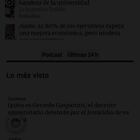
bandera de la universidad
La Argentina Posible
14:26
La Argentina Posible
Episodios
Ganó una beca en la secundaria, se mudó a
Córdoba y hoy lleva la bandera de la
Audio.
El 80% de los ejecutivos espera
universidad
una mejora económica, pero modera
sus expectativas
Ahora país
Episodios
Podcast
Últimas 24 h
Audio.
Walter Mazzanti en Cadena 3
Rosario: "Vamos a estar entre los
Lo más visto
primeros ocho"
Deportes Rosario
Episodios
Sociedad
Audio.
Avanza el juicio a Oscar González
Quién es Gerardo Gasparutti, el docente
con nuevas declaraciones de testigos
universitario detenido por el femicidio de su
sobre el accidente
esposa
Panorama Federal
Episodios
Juntos