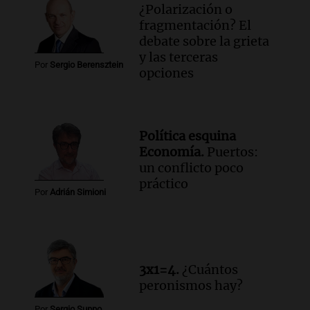
¿Polarización o
fragmentación? El
debate sobre la grieta
y las terceras
Por
Sergio Berensztein
opciones
Política esquina
Economía.
Puertos:
un conflicto poco
práctico
Por
Adrián Simioni
3x1=4.
¿Cuántos
peronismos hay?
Por
Sergio Suppo