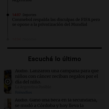
14:37
Deportes
Conmebol respalda las disculpas de FIFA pero
se opone a la privatización del Mundial
14:34
Deportes
Walter Mazzanti en Cadena 3 Rosario:
"Vamos a estar entre los primeros ocho"
Escuchá lo último
14:34
Mundo
Las acciones de SpaceX repuntan a pesar de la
Audio.
Lanzaron una campaña para que
posibilidad de ventas masivas por parte de
niños con cáncer reciban regalos por el
directivos
día del niño.
La Argentina Posible
Episodios
14:28
Política y Economía
El 80% de los ejecutivos espera una mejora
Audio.
Ganó una beca en la secundaria,
económica, pero modera sus expectativas
se mudó a Córdoba y hoy lleva la