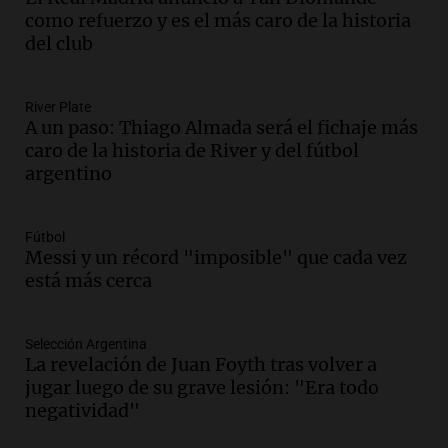
Panorama Federal
como refuerzo y es el más caro de la historia
Episodios
del club
Audio.
San Juan recibe 250 millones de
dólares para infraestructura a través del
Proyecto Vicuña de minería
River Plate
A un paso: Thiago Almada será el fichaje más
Noticias
caro de la historia de River y del fútbol
Episodios
argentino
Audio.
Fuego en Córdoba: bomberos
combaten un incendio forestal en Villa
Yacanto
Fútbol
Ahora país
Messi y un récord "imposible" que cada vez
Episodios
está más cerca
Audio.
Gobierno argentino enfrenta
crítica por falta de explicaciones sobre
la ley de tierras
Selección Argentina
La revelación de Juan Foyth tras volver a
Noticias
jugar luego de su grave lesión: "Era todo
Episodios
negatividad"
Audio.
El gobierno sufre una derrota y
debe aceptar modificaciones en la ley de