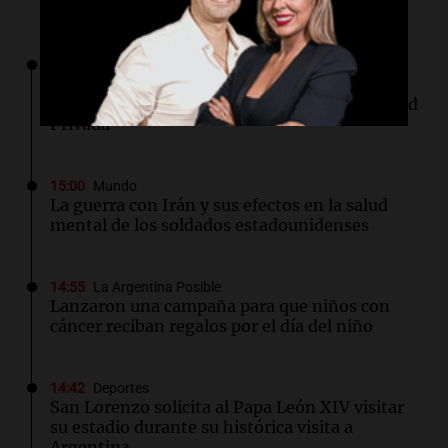
Lo último
15:00
Política y Economía
Sin el capítulo sobre tierras a extranjeros, el
Senado comenzó a debatir la Ley de Propiedad
Privada
15:00
Mundo
La guerra con Irán y sus efectos en la salud
mental de los soldados estadounidenses
14:55
La Argentina Posible
Lanzaron una campaña para que niños con
cáncer reciban regalos por el día del niño
14:42
Deportes
San Lorenzo solicita al Papa León XIV visitar
su estadio durante su histórica visita a
Argentina