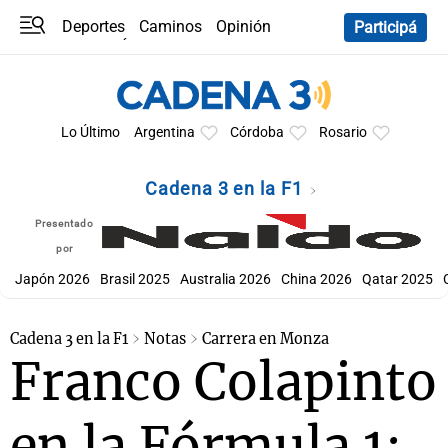
Deportes
Caminos
Opinión
Participá
Programas
Últimas coberturas
Últimas 24 h
En YouTube
Clima
Horóscopo
Lo Último
Argentina
Córdoba
Rosario
Cadena 3 en la F1
Presentado
por
Japón 2026
Brasil 2025
Australia 2026
China 2026
Qatar 2025
Cadena 3 en la F1
Notas
Carrera en Monza
Franco Colapinto
en la Fórmula 1: