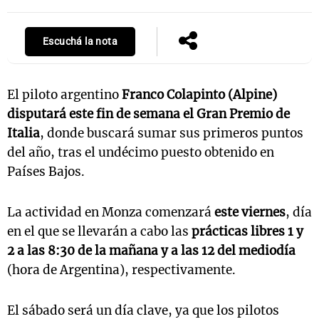
Escuchá la nota
Notas
s
Notas
La Sole en
El piloto argentino
Franco Colapinto (Alpine)
ial
Mundial 2026
Cadena 3
disputará este fin de semana el Gran Premio de
Italia
, donde buscará sumar sus primeros puntos
del año, tras el undécimo puesto obtenido en
Países Bajos.
La actividad en Monza comenzará
este viernes
, día
en el que se llevarán a cabo las
prácticas libres 1 y
2 a las 8:30 de la mañana y a las 12 del mediodía
(hora de Argentina), respectivamente.
El sábado será un día clave, ya que los pilotos