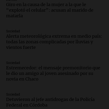
Audio.
El viento complica el combate
Giro en la causa de la mujer a la que le
del incendio forestal en Villa Yacanto
“explotó el celular”: acusan al marido de
Ahora país
matarla
Episodios
Audio.
Las claves del giro en la causa de
Sociedad
la mujer quemada en la E-53: por qué
Alerta meteorológica extrema en medio país:
detuvieron a su esposo
todas las zonas complicadas por lluvias y
Ahora país
vientos fuerte
Episodios
Audio.
Ulpiano Suárez se lanza como
candidato a gobernador de Mendoza
Sociedad
Estremecedor: el mensaje premonitorio que
para 2027
le dio un amigo al joven asesinado por su
Panorama Federal
novia en Chaco
Episodios
Audio.
Críticas a autoridades por cierre
del paso internacional por intenso
Sociedad
temporal de nieve en la alta montaña
Detuvieron al jefe antidrogas de la Policía
Panorama Federal
Federal en Córdoba
Episodios