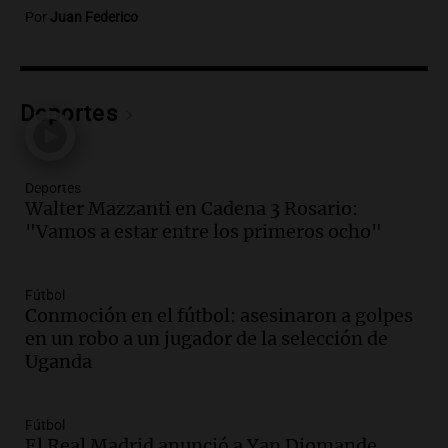
Por
Juan Federico
Audio.
Consejo Deliberante de San
Miguel de Tucumán solicitará informe
tras explosión mortal en edificio
Panorama Federal
Deportes
Episodios
Audio.
Consejo Deliberante de San
Miguel de Tucumán pide informe tras
Deportes
explosión en edificio de Montiagudo
Walter Mazzanti en Cadena 3 Rosario:
Panorama Federal
"Vamos a estar entre los primeros ocho"
Episodios
Audio.
Cuatro policías imputados por
arrestar y agredir a una niña de 13 años
Fútbol
en Tucumán
Conmoción en el fútbol: asesinaron a golpes
Panorama Federal
en un robo a un jugador de la selección de
Episodios
Uganda
Audio.
Fuertes vientos afectan a Tafí del
Valle con ráfagas de hasta 90 km/h y
Fútbol
causan daños
El Real Madrid anunció a Yan Diomande