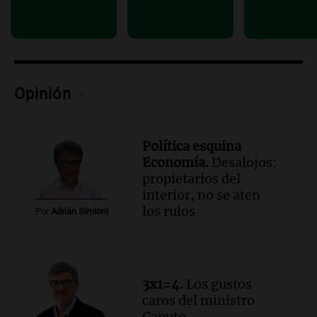
Episodios
Audio.
Trump acusa a México de
perjudicar la economía estadounidense
y defiende sus aranceles
Panorama Federal
Opinión
Episodios
Política esquina
Economía.
Desalojos:
propietarios del
interior, no se aten
los rulos
Por
Adrián Simioni
3x1=4.
Los gustos
caros del ministro
Caputo