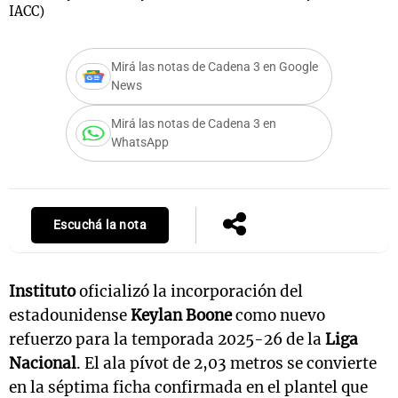
IACC)
Mirá las notas de Cadena 3 en Google
Notas
News
s
Notas
La Sole en
Mirá las notas de Cadena 3 en
ial
Mundial 2026
Cadena 3
WhatsApp
Escuchá la nota
Instituto
oficializó la incorporación del
estadounidense
Keylan Boone
como nuevo
refuerzo para la temporada 2025-26 de la
Liga
Nacional
. El ala pívot de 2,03 metros se convierte
en la séptima ficha confirmada en el plantel que