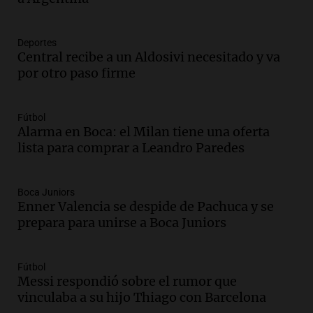
protección de tierras
Panorama Federal
Deportes
Episodios
Central recibe a un Aldosivi necesitado y va
Audio.
Los Tekis presentaron
por otro paso firme
"Cordillera y Mar" y llenaron de
carnaval el estudio de Cadena 3
Juntos
Fútbol
Episodios
Alarma en Boca: el Milan tiene una oferta
lista para comprar a Leandro Paredes
Audio.
La Expo La Bulaye 2026
comienza con sorpresas y grandes
premios para los visitantes
Boca Juniors
Noticias
Enner Valencia se despide de Pachuca y se
Episodios
prepara para unirse a Boca Juniors
Audio.
Córdoba: destituyeron a la
intendenta interina de Villa Santa Cruz
del Lago y se atrincheró
Fútbol
Messi respondió sobre el rumor que
Juntos
vinculaba a su hijo Thiago con Barcelona
Episodios