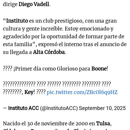
dirige
Diego Vadell
.
“
Instituto
es un club prestigioso, con una gran
cultura y gente increíble. Estoy emocionado y
agradecido por la oportunidad de formar parte de
esta familia”, expresó el interno tras el anuncio de
su llegada a
Alta Córdoba
.
???? ¡Primer día como Glorioso para
Boone
!
?????????????? ???? ?????? ???????? ???????? ????
????????,
Key
! ????
pic.twitter.com/ZBcOl6q9HZ
—
Instituto ACC
(@InstitutoACC)
September 10, 2025
Nacido el 30 de noviembre de 2000 en
Tulsa
,