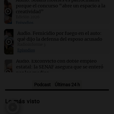
Hallaron un cuerpo en el riacho Santa Fe e
porque el concurso “abre un espacio a la
investigan si es el kitesurfista desaparecido
creatividad”
Edición 2026
Episodios
14:04
Tecnología
Hackers acceden a datos de clientes de
Audio.
Femicidio por fuego en el auto:
Framework en un ciberataque masivo
qué dijo la defensa del esposo acusado
Radioinforme 3
14:03
Tecnología
Episodios
Cloudflare presenta Kitesurf, un navegador
diseñado para agentes de IA
Audio.
Exconvicto con doble empleo
estatal: la SENAF asegura que se enteró
por los medios
Radioinforme 3
Episodios
Podcast
Últimas 24 h
Audio.
Los gustos caros del ministro
Caputo | Por Sergio Suppo
Lo más visto
3x1:4
Episodios