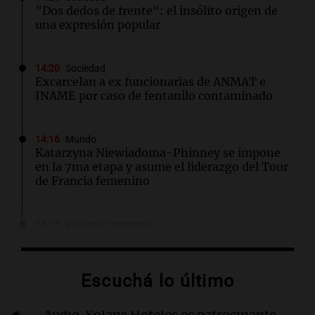
"Dos dedos de frente": el insólito origen de
una expresión popular
14:20
Sociedad
Excarcelan a ex funcionarias de ANMAT e
INAME por caso de fentanilo contaminado
14:16
Mundo
Katarzyna Niewiadoma-Phinney se impone
en la 7ma etapa y asume el liderazgo del Tour
de Francia femenino
14:13
Política y Economía
¿Cuánto cuesta vincular para Vinculación?
$2.000 millones
Por
Guillermo López
Escuchá lo último
14:08
Sociedad
Audio.
Solans Hoteles es patrocinante