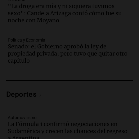
Ahora país
"La droga era mía y ni siquiera tuvimos
Episodios
sexo": Candela Arizaga contó cómo fue su
Audio.
Se inaugura la décimo primera
noche con Moyano
exposición agrícola en Bulaya con
diversas atracciones para todos
Política y Economía
Panorama Federal
Senado: el Gobierno aprobó la ley de
Episodios
propiedad privada, pero tuvo que quitar otro
Audio.
Se atrincheró la intendenta
capítulo
interina de Villa Santa Cruz del Lago
tras ser destituida
Ahora país
Episodios
Audio.
Anuncian los ganadores de
Deportes
premios en Cadena 3: más de 15.000
mensajes recibidos
Noticias
Automovilismo
Episodios
La Fórmula 1 confirmó negociaciones en
Sudamérica y crecen las chances del regreso
Audio.
La Rioja inicia pago de bonos y
a Argentina
avanza en discusión electoral y