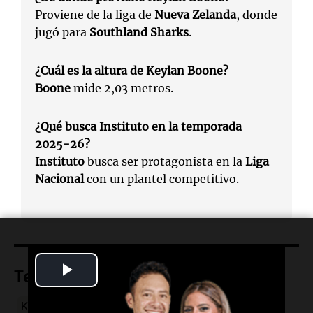
Proviene de la liga de
Nueva Zelanda
, donde
jugó para
Southland Sharks
.
¿Cuál es la altura de Keylan Boone?
Boone
mide 2,03 metros.
¿Qué busca Instituto en la temporada
2025-26?
Instituto
busca ser protagonista en la
Liga
Nacional
con un plantel competitivo.
Play
Temas
Video
Keylan Boone
Instituto
Liga Nacional
refuerzo