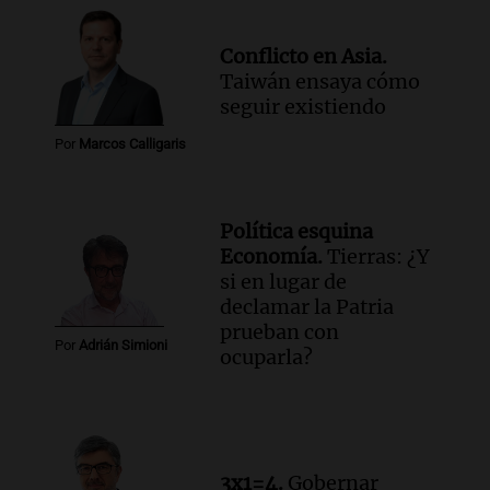
Conflicto en Asia.
Taiwán ensaya cómo
seguir existiendo
Por
Marcos Calligaris
Política esquina
Economía.
Tierras: ¿Y
si en lugar de
declamar la Patria
prueban con
Por
Adrián Simioni
ocuparla?
3x1=4.
Gobernar