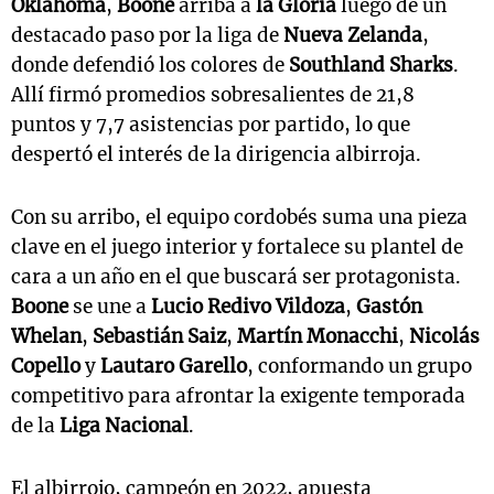
Oklahoma
,
Boone
arriba a
la Gloria
luego de un
destacado paso por la liga de
Nueva Zelanda
,
donde defendió los colores de
Southland Sharks
.
Allí firmó promedios sobresalientes de 21,8
puntos y 7,7 asistencias por partido, lo que
despertó el interés de la dirigencia albirroja.
Con su arribo, el equipo cordobés suma una pieza
clave en el juego interior y fortalece su plantel de
cara a un año en el que buscará ser protagonista.
Boone
se une a
Lucio Redivo Vildoza
,
Gastón
Whelan
,
Sebastián Saiz
,
Martín Monacchi
,
Nicolás
Copello
y
Lautaro Garello
, conformando un grupo
competitivo para afrontar la exigente temporada
de la
Liga Nacional
.
El albirrojo, campeón en 2022, apuesta