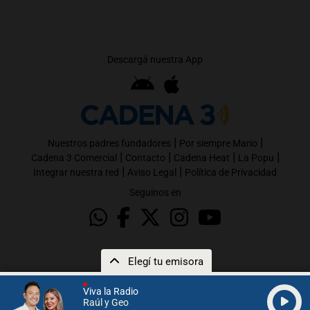
Descargá nuestra App
|
|
Nuestros padres fundadores
Por siempre Mario
|
|
|
|
Cadena 3 Comercial
Contacto
Cadena Heat
La Popu
|
|
Integrar nuestra red
Aviso Legal
Política de Privacidad
Seguinos en
Elegí tu emisora
Viva la Radio
Raúl y Geo