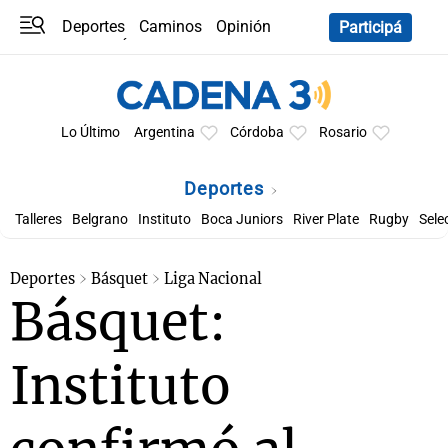
Deportes
Caminos
Opinión
Participá
Programas
Últimas coberturas
Últimas 24 h
En YouTube
Clima
Horóscopo
Lo Último
Argentina
Córdoba
Rosario
Deportes
Talleres
Belgrano
Instituto
Boca Juniors
River Plate
Rugby
Sele
Deportes
Básquet
Liga Nacional
Básquet:
Instituto