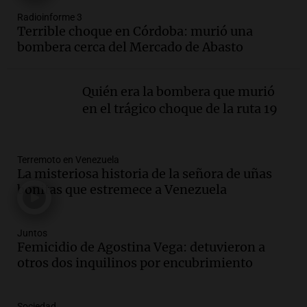
Radioinforme 3
Audio.
Desalojos: propietarios del
Terrible choque en Córdoba: murió una
interior, no se aten los rulos | Por
bombera cerca del Mercado de Abasto
Adrián Simioni
Política esquina Economía
Episodios
Quién era la bombera que murió
Audio.
Tras atrincherarse, la intendenta
en el trágico choque de la ruta 19
interina de Villa Santa Cruz del Lago
aceptó dejar el cargo
Ahora país
Terremoto en Venezuela
Episodios
La misteriosa historia de la señora de uñas
Audio.
La justicia investiga una estafa
bonitas que estremece a Venezuela
millonaria a través de una financiera en
Mendoza y San Rafael
Panorama Federal
Juntos
Femicidio de Agostina Vega: detuvieron a
Episodios
otros dos inquilinos por encubrimiento
Audio.
Cómo serán los desalojos exprés
y contratos de alquiler si se aprueba la
ley de propiedad privada
Sociedad