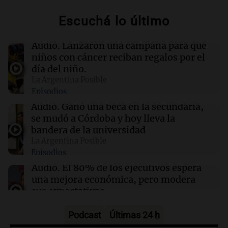
"Vamos a estar entre los primeros ocho"
Escuchá lo último
14:34
Mundo
Las acciones de SpaceX repuntan a pesar de la
Audio.
Lanzaron una campaña para que
posibilidad de ventas masivas por parte de
niños con cáncer reciban regalos por el
directivos
día del niño.
La Argentina Posible
Episodios
14:28
Política y Economía
El 80% de los ejecutivos espera una mejora
Audio.
Ganó una beca en la secundaria,
económica, pero modera sus expectativas
se mudó a Córdoba y hoy lleva la
bandera de la universidad
La Argentina Posible
14:26
La Argentina Posible
Episodios
Ganó una beca en la secundaria, se mudó a
Córdoba y hoy lleva la bandera de la
Audio.
El 80% de los ejecutivos espera
universidad
una mejora económica, pero modera
sus expectativas
Ahora país
Episodios
Podcast
Últimas 24 h