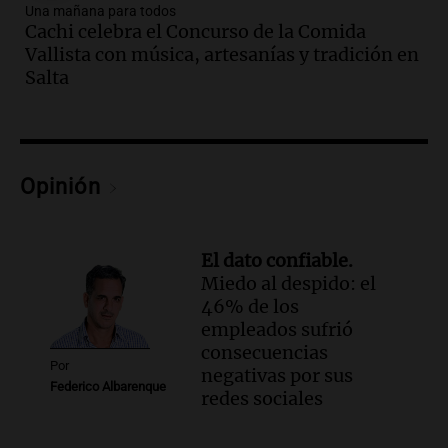
combaten un incendio forestal en Villa
Una mañana para todos
Yacanto
Cachi celebra el Concurso de la Comida
Ahora país
Vallista con música, artesanías y tradición en
Episodios
Salta
Audio.
Gobierno argentino enfrenta
crítica por falta de explicaciones sobre
la ley de tierras
Noticias
Opinión
Episodios
Audio.
El gobierno sufre una derrota y
debe aceptar modificaciones en la ley de
El dato confiable.
tierras por falta de votos
Miedo al despido: el
Noticias
46% de los
Episodios
empleados sufrió
Audio.
Santa Cruz restituye salarios
consecuencias
descontados a docentes por paro en dos
Por
negativas por sus
fechas clave de 2023
Federico Albarenque
redes sociales
Panorama Federal
Episodios