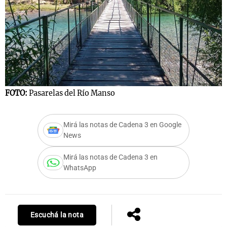
Notas
s
Notas
La Sole en
ial
Mundial 2026
Cadena 3
FOTO:
Pasarelas del Río Manso
Mirá las notas de Cadena 3 en Google
News
Mirá las notas de Cadena 3 en
WhatsApp
Escuchá la nota