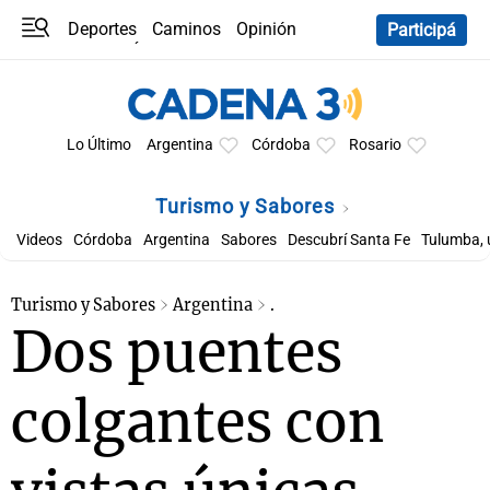
Deportes
Caminos
Opinión
Participá
Programas
Últimas coberturas
Últimas 24 h
En YouTube
Clima
Horóscopo
Lo Último
Argentina
Córdoba
Rosario
Turismo y Sabores
Videos
Córdoba
Argentina
Sabores
Descubrí Santa Fe
Tulumba, 
Turismo y Sabores
Argentina
.
Dos puentes
colgantes con