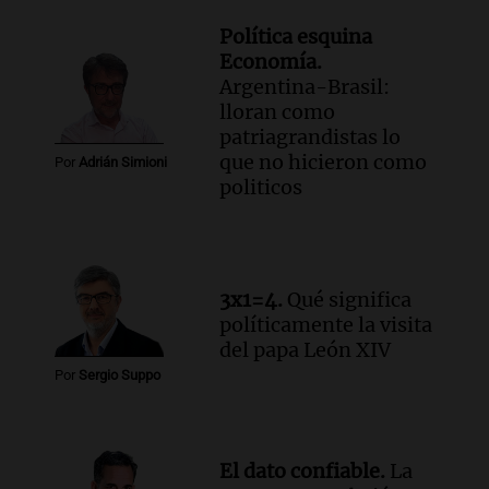
Audio.
Detenciones clave en la causa del
fentanilo: la justicia avanza tras
Política esquina
muertes de 90 personas
Economía.
Noticias
Argentina-Brasil:
Episodios
lloran como
patriagrandistas lo
Audio.
Alertas meteorológicas en
que no hicieron como
Argentina: lluvias, tormentas y ráfagas
Por
Adrián Simioni
politicos
de viento fuertes en varias provincias
Noticias
Episodios
3x1=4.
Qué significa
políticamente la visita
del papa León XIV
Por
Sergio Suppo
El dato confiable.
La