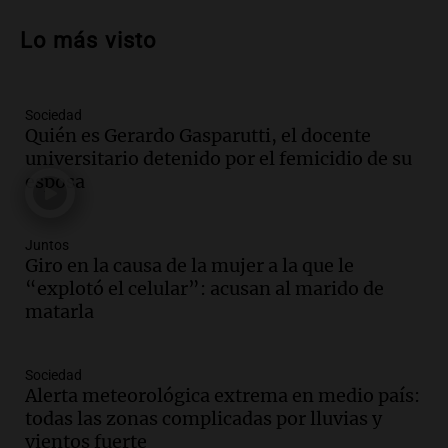
Audio.
Walter Mazzanti en Cadena 3
Rosario: "Vamos a estar entre los
Lo más visto
primeros ocho"
Deportes Rosario
Episodios
Sociedad
Audio.
Avanza el juicio a Oscar González
Quién es Gerardo Gasparutti, el docente
con nuevas declaraciones de testigos
universitario detenido por el femicidio de su
sobre el accidente
esposa
Panorama Federal
Episodios
Juntos
Audio.
El viento complica el combate
Giro en la causa de la mujer a la que le
del incendio forestal en Villa Yacanto
“explotó el celular”: acusan al marido de
Ahora país
matarla
Episodios
Audio.
Las claves del giro en la causa de
Sociedad
la mujer quemada en la E-53: por qué
Alerta meteorológica extrema en medio país:
detuvieron a su esposo
todas las zonas complicadas por lluvias y
Ahora país
vientos fuerte