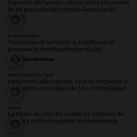
Cataratas del Iguazú: retiran pisos y barandas
Panorama Federal
de las pasarelas del circuito Garganta del
Episodios
Diablo
Audio.
Cuatro policías imputados por
arrestar y agredir a una niña de 13 años
en Tucumán
El dato confiable
Panorama Federal
Vacaciones de invierno: 4,6 millones de
Episodios
personas se movilizaron por el país
Audio.
Fuertes vientos afectan a Tafí del
Por
Federico Albarenque
Valle con ráfagas de hasta 90 km/h y
causan daños
Operativo Invierno 2026
Panorama Federal
Jujuy cerró julio con casi 79% de ocupación y
Episodios
un impacto económico de $65.000 millones
Audio.
San Juan recibe 250 millones de
dólares para infraestructura a través del
Proyecto Vicuña de minería
Juntos
La Fiesta del Poncho reunió 1,7 millones de
Noticias
visitas y ratificó su poder de convocatoria
Episodios
Audio.
Fuego en Córdoba: bomberos