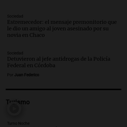
Episodios
Audio.
Ulpiano Suárez se lanza como
candidato a gobernador de Mendoza
Sociedad
Estremecedor: el mensaje premonitorio que
para 2027
le dio un amigo al joven asesinado por su
Panorama Federal
novia en Chaco
Episodios
Audio.
Críticas a autoridades por cierre
del paso internacional por intenso
Sociedad
temporal de nieve en la alta montaña
Detuvieron al jefe antidrogas de la Policía
Panorama Federal
Federal en Córdoba
Episodios
Por
Juan Federico
Audio.
Consejo Deliberante de San
Miguel de Tucumán solicitará informe
tras explosión mortal en edificio
Panorama Federal
Turismo
Episodios
Audio.
Consejo Deliberante de San
Miguel de Tucumán pide informe tras
Turno Noche
explosión en edificio de Montiagudo