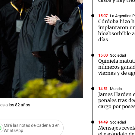
casos y hay tre
15:07
La Argentina P
Córdoba hizo h
implantaron un
bioabsorbible 
días
15:00
Sociedad
Quiniela matut
números ganad
viernes 7 de ag
14:51
Mundo
James Harden e
penales tras d
les a los 82 años
cargo por pose
14:49
Sociedad
Mirá las notas de Cadena 3 en
Mensajes revel
WhatsApp
el escándalo de