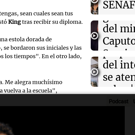
Audio.
SENAF
Radioinfor
Episodios
tengas, sean cuales sean tus
gustos
que se
estó
King
tras recibir su diploma.
Audio.
del mi
por lo
Desalo
Caputo
Radioinfor
una estola dorada de
Episodios
 se bordaron sus iniciales y las
propie
Sergio
Audio.
os los tiempos". En el otro lado,
del int
3x1:4
atrinc
Episodios
se aten
la int
ba. Me alegra muchísimo
Audio.
rulos |
 vuelva a la escuela",
interi
justici
Adrián
Podcast
Villa 
invest
Política es
intención de completar su
Cruz d
Episodios
Audio.
estafa
once se encuentra frente al
aceptó
primera integrante de su familia