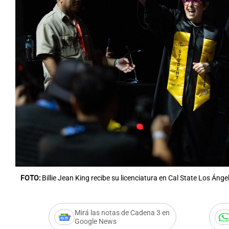
FOTO:
Billie Jean King recibe su licenciatura en Cal State Los Ánge
Mirá las notas de Cadena 3 en
Google News