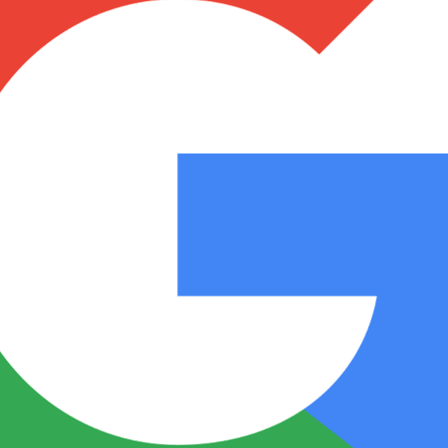
Notas
Notas
No
e en Cadena 3
El huracán de Arequito
Cadena 3 en