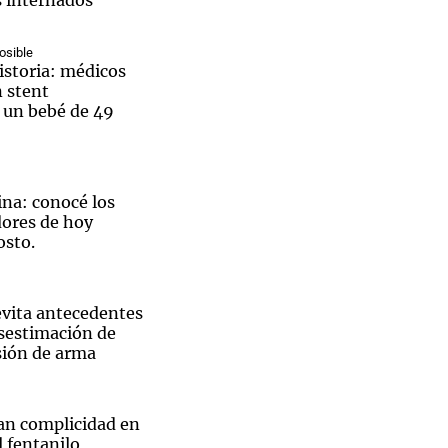
s internados
osible
istoria: médicos
 stent
a un bebé de 49
ina: conocé los
ores de hoy
osto.
vita antecedentes
esestimación de
sión de arma
an complicidad en
l fentanilo