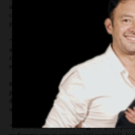
inmediata en graduarse, un logro que también 
compañeros graduados. La institución cuenta co
predominantemente hispana y latina.
"Ser estudiante-atleta no significaba que yo tu
ante la multitud. "No había apoyo financiero di
1961, mientras que mis amigos
Arthur Ashe
y
S
en los equipos masculinos de
UCLA
y
USC
."
King se comprometió a seguir luchando por la i
podemos entender la inclusión a menos que nos
durante su discurso, que fue interrumpido mom
un bebé en la audiencia, lo que provocó risas en
"¿Es tan malo?", bromeó
King
, a lo que el púb