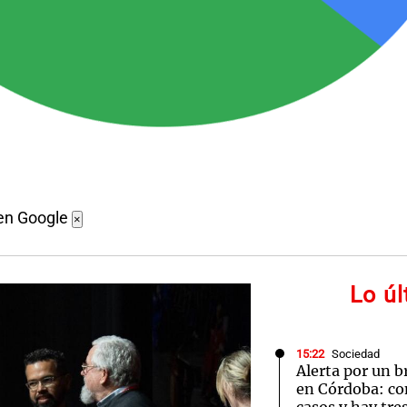
en Google
×
Lo ú
15:22
Sociedad
Alerta por un b
en Córdoba: co