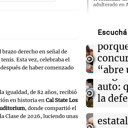
adulterado en 
Audio.
Hotele
14:48
Mundo
Un tribunal fre
Trump para un 
Escuchá 
patroc
baile en la Cas
porque
Audio.
l brazo derecho en señal de
14:38
La Argentina P
concu
Tiene 92 años,
 tenis. Esta vez, celebraba el
Femici
gastronómico y
“abre 
os después de haber comenzado
plato antes de 
fuego 
espacio
Audio.
auto: 
14:35
Mundo
Acuerdo de def
creati
la igualdad, de 82 años, recibió
Saudí, Turquía 
Exconv
la def
fortalece la co
ción en historia en
Cal State Los
Edición 202
doble
espos
Auditorium
, donde compartió el
Episodios
14:25
Sociedad
la Clase de 2026, luciendo unas
estatal
acusa
"Dos dedos de f
origen de una 