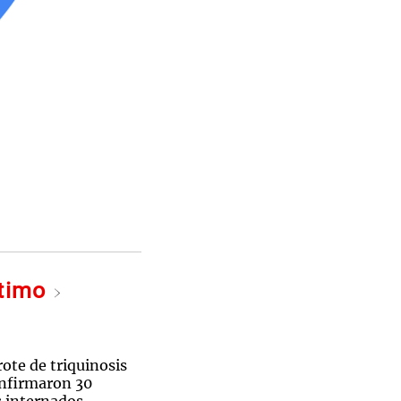
ltimo
rote de triquinosis
nfirmaron 30