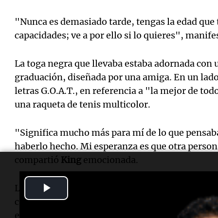
"Nunca es demasiado tarde, tengas la edad que 
capacidades; ve a por ello si lo quieres", manif
La toga negra que llevaba estaba adornada con 
graduación, diseñada por una amiga. En un lado,
letras G.O.A.T., en referencia a "la mejor de tod
una raqueta de tenis multicolor.
"Significa mucho más para mí de lo que pensa
haberlo hecho. Mi esperanza es que otra persona
compartió
King
emocionada.
Play
La extenista había anunciado hace dos años su 
carrera en la universidad donde su estatua de br
Video
edificio de educación física. Se convirtió en la 