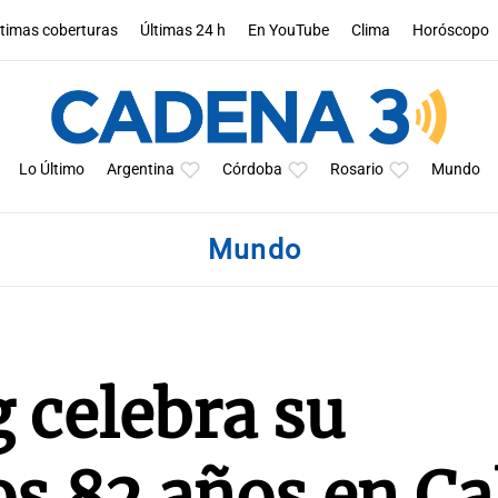
ltimas coberturas
Últimas 24 h
En YouTube
Clima
Horóscopo
Lo Último
Argentina
Córdoba
Rosario
Mundo
Mundo
g celebra su
os 82 años en Ca