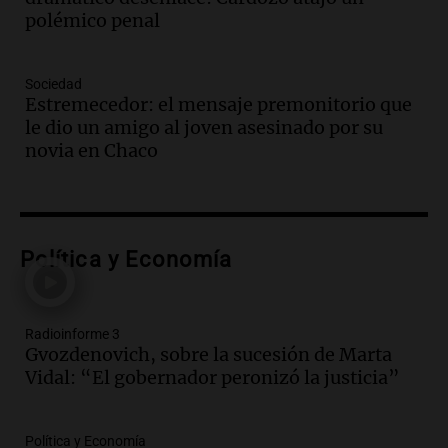
fundamental"
polémico penal
Noticias Rosario
Episodios
Audio.
Juicio a Óscar González: testigos
Sociedad
clave declararán sobre velocidad en las
Estremecedor: el mensaje premonitorio que
altas cumbres
le dio un amigo al joven asesinado por su
Panorama Federal
novia en Chaco
Episodios
Audio.
Embajada china en Argentina
critica a EE.UU. por amenazas a
ejecutivos por trato con telefónica
Política y Economía
Panorama Federal
Episodios
Audio.
La Expo Regional del Sur se
Radioinforme 3
prepara con novedades para disfrutar en
Gvozdenovich, sobre la sucesión de Marta
La Baulal este fin de semana
Vidal: “El gobernador peronizó la justicia”
Panorama Federal
Episodios
Audio.
Cerro Catedral recibe a 1.600
Política y Economía