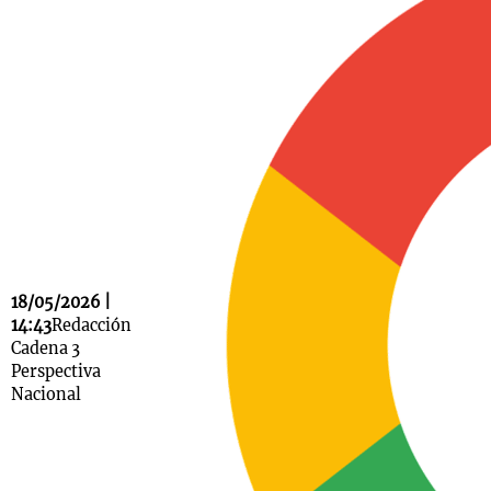
Notas
s
Notas
La Sole en
ial
Mundial 2026
Cadena 3
18/05/2026 |
14:43
Redacción
Cadena 3
Perspectiva
Nacional