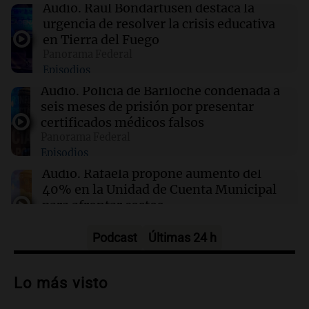
09:14
Mundo
Audio.
Raúl Bondartusen destaca la
Trump defiende el arsenal estadounidense
urgencia de resolver la crisis educativa
tras informes sobre escasez de municiones
en Tierra del Fuego
Panorama Federal
Episodios
09:11
Tenis
Mariano Navone se enfrenta a Arthur Fils en
Audio.
Policía de Bariloche condenada a
la tercera ronda del Masters de Canadá
seis meses de prisión por presentar
certificados médicos falsos
Panorama Federal
09:09
Sociedad
Episodios
El Gobierno de Santa Fe informó que casi el
96% de los docentes asistió a las aulas
Audio.
Rafaela propone aumento del
durante el paro
40% en la Unidad de Cuenta Municipal
para afrontar costos
Panorama Federal
Episodios
Podcast
Últimas 24 h
Audio.
Ataque a balazos en Rafaela:
disparos contra una vivienda y vehículos
Lo más visto
en los barrios Nogales
Panorama Federal