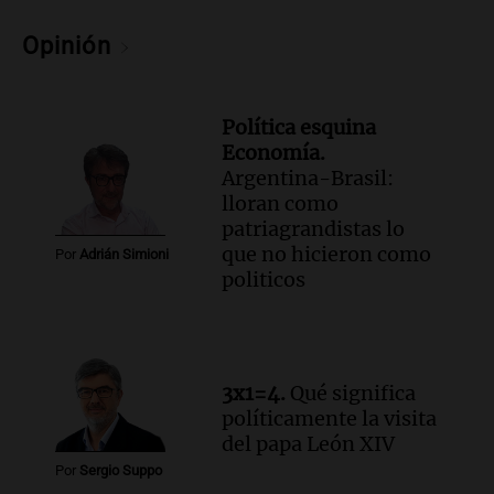
Audio.
Pullaro irá a Chile para avanzar
Opinión
en el proyecto de un puerto minero en
Rosario
Noticias Rosario
Episodios
Política esquina
Economía.
Audio.
Detienen a comisario de la
Argentina-Brasil:
Federal por caso de corrupción en
lloran como
Córdoba y otros implicados
patriagrandistas lo
Panorama Federal
que no hicieron como
Episodios
Por
Adrián Simioni
politicos
Audio.
Condiciones climáticas actuales
en Córdoba: lluvias y viento fuerte para
hoy
Noticias
Episodios
3x1=4.
Qué significa
Audio.
Exóticos para Niños: la muestra
políticamente la visita
solidaria que reunirá más de 140 autos
del papa León XIV
en Tucumán
Por
Sergio Suppo
Radioinforme 3