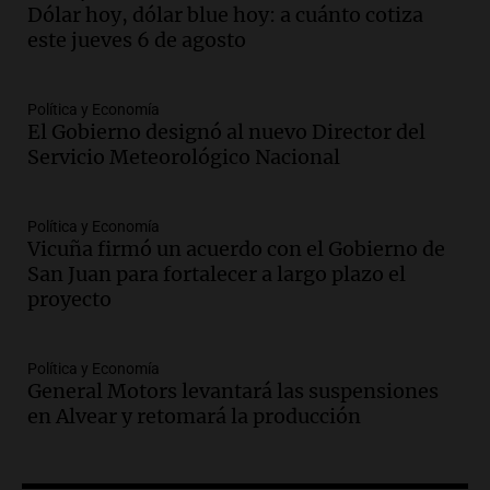
alumnos en programa de esquí escolar
Dólar hoy, dólar blue hoy: a cuánto cotiza
impulsado por la provincia
este jueves 6 de agosto
Panorama Federal
Episodios
Política y Economía
Audio.
Osvaldo Jaldo busca unificar
El Gobierno designó al nuevo Director del
criterios con gobernadores del norte
Servicio Meteorológico Nacional
argentino en Buenos Aires
Panorama Federal
Episodios
Política y Economía
Vicuña firmó un acuerdo con el Gobierno de
Audio.
Riesgo extremo de incendios en
San Juan para fortalecer a largo plazo el
Córdoba a pesar del sol en Carlos Paz
proyecto
Noticias
Episodios
Política y Economía
Audio.
1.500 camiones varados en
General Motors levantará las suspensiones
Mendoza por temporal; el paso Cristo
en Alvear y retomará la producción
Redentor sigue cerrado
Noticias
Episodios