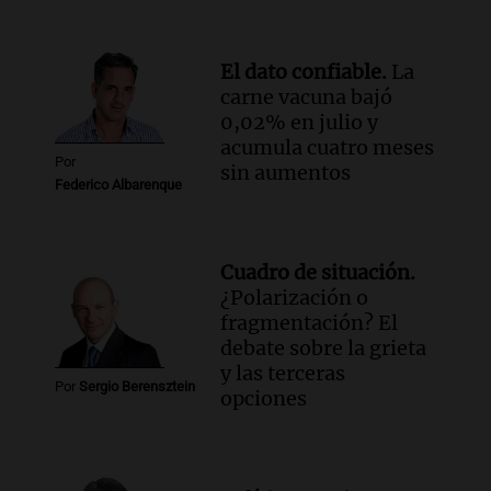
Episodios
Audio.
El índice asado del Mercado
El dato confiable.
La
Norte muestra una leve baja en el costo
carne vacuna bajó
para 10 personas
0,02% en julio y
Noticias
acumula cuatro meses
Episodios
Por
sin aumentos
Federico Albarenque
Cuadro de situación.
¿Polarización o
fragmentación? El
debate sobre la grieta
y las terceras
Por
Sergio Berensztein
opciones