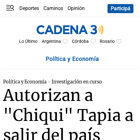
Deportes
Caminos
Opinión
Participá
Programas
Últimas coberturas
Últimas 24 h
En YouTube
Clima
Horóscopo
Lo Último
Argentina
Córdoba
Rosario
Política y Economía
Política y Economía
Investigación en curso
Autorizan a
"Chiqui" Tapia a
salir del país