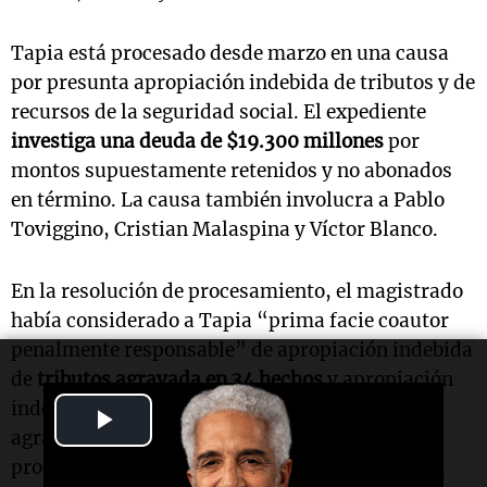
Tapia está procesado desde marzo en una causa
por presunta apropiación indebida de tributos y de
recursos de la seguridad social. El expediente
investiga una deuda de $19.300 millones
por
montos supuestamente retenidos y no abonados
en término. La causa también involucra a Pablo
Toviggino, Cristian Malaspina y Víctor Blanco.
En la resolución de procesamiento, el magistrado
había considerado a Tapia “prima facie coautor
penalmente responsable” de apropiación indebida
de
tributos agravada en 34 hechos
y apropiación
indebida de recursos de la seguridad social
Play
agravada en 17 hechos. En ese momento, fue
Video
procesado sin prisión preventiva, se le trabó un