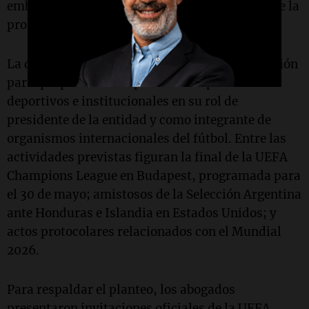
embargo de $350 millones y se mantuvo vigente la
prohibición de salir del país.
La defensa del titular de la AFA pidió autorización
para que pudiera cumplir con compromisos
deportivos e institucionales en su rol de
presidente de la entidad y como integrante de
organismos internacionales del fútbol. Entre las
actividades previstas figuran la final de la UEFA
Champions League en Budapest, programada para
el 30 de mayo; amistosos de la Selección Argentina
ante Honduras e Islandia en Estados Unidos; y
actos protocolares relacionados con el Mundial
2026.
Para respaldar el planteo, los abogados
presentaron invitaciones oficiales de la UEFA,