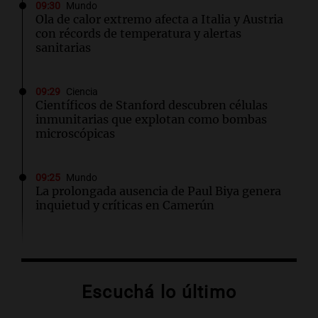
09:30
Mundo
Ola de calor extremo afecta a Italia y Austria
con récords de temperatura y alertas
sanitarias
09:29
Ciencia
Científicos de Stanford descubren células
inmunitarias que explotan como bombas
microscópicas
09:25
Mundo
La prolongada ausencia de Paul Biya genera
inquietud y críticas en Camerún
09:19
Radioinforme 3 Rosario
Schmuck sobre la recuperación del centro
rosarino: "La gastronomía es fundamental"
Escuchá lo último