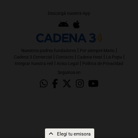
Descargá nuestra App
|
|
Nuestros padres fundadores
Por siempre Mario
|
|
|
|
Cadena 3 Comercial
Contacto
Cadena Heat
La Popu
|
|
Integrar nuestra red
Aviso Legal
Política de Privacidad
Seguinos en
Elegí tu emisora