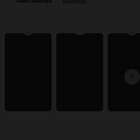
palomas
Federico Albarenque