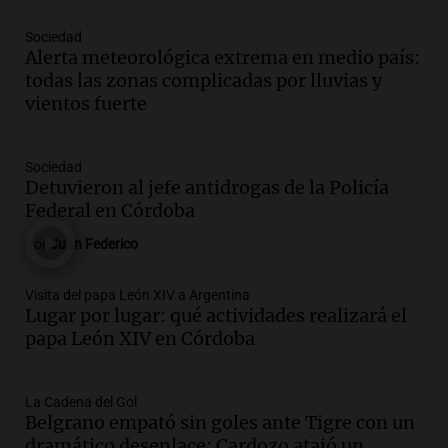
Episodios
Sociedad
Audio.
Anticipan tormentas fuertes y
Alerta meteorológica extrema en medio país:
descenso de temperatura en Rafaela
todas las zonas complicadas por lluvias y
para este jueves
vientos fuerte
Panorama Federal
Episodios
Audio.
Del semáforo a la universidad: la
Sociedad
conmovedora historia de "El Duende" y
Detuvieron al jefe antidrogas de la Policía
su hija violinista
Federal en Córdoba
La Mesa de Café
Por
Juan Federico
Episodios
Audio.
Avanza la investigación por
Visita del papa León XIV a Argentina
intento de asalto a la vivienda del
Lugar por lugar: qué actividades realizará el
empresario Roberto Zagra en Tucumán
papa León XIV en Córdoba
Panorama Federal
Episodios
Audio.
Schmuck sobre la recuperación
La Cadena del Gol
Belgrano empató sin goles ante Tigre con un
del centro rosarino: "La gastronomía es
dramático desenlace: Cardozo atajó un