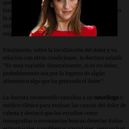
que están asociadas a cuestiones genéticas o
familiares. Hay pacientes que por ahí debutan en
la adolescencia con migrañas y al interrogar
existen antecedentes de madre o padre con
migrañas".
Finalmente, sobre la localización del dolor y su
relación con otras condiciones, la doctora señaló:
"Es muy variable. Generalmente, si es un dolor,
probablemente sea por la ingesta de algún
alimento o algo que ha generado el dolor".
La doctora recomendó consultar a un
neurólogo
o
médico clínico para evaluar las causas del dolor de
cabeza y destacó que los estudios como
tomografías o resonancias buscan detectar daños
estructurales o problemas vasculares, pero no hay