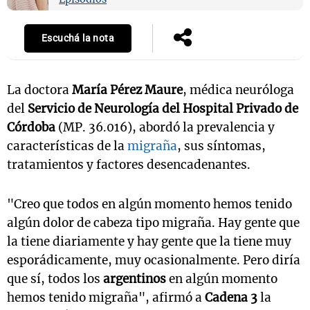
Escuchá la nota
Notas
s
Notas
La doctora
María Pérez Maure
, médica neuróloga
La Sole en
ial
Mundial 2026
Cadena 3
del
Servicio de Neurología del Hospital Privado de
Córdoba
(MP. 36.016), abordó la prevalencia y
características de la
migraña
, sus síntomas,
tratamientos y factores desencadenantes.
"Creo que todos en algún momento hemos tenido
algún dolor de cabeza tipo migraña. Hay gente que
la tiene diariamente y hay gente que la tiene muy
esporádicamente, muy ocasionalmente. Pero diría
que sí, todos los
argentinos
en algún momento
hemos tenido migraña", afirmó a
Cadena 3
la