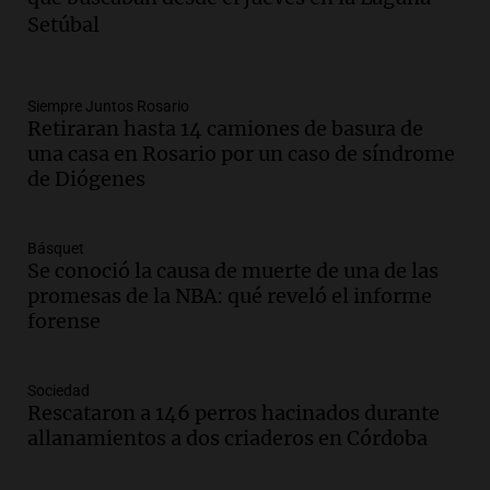
intensas y su legado en la revolución
Setúbal
argentina
Panorama Federal
Episodios
Audio.
El Ensamble Municipal de Música
Siempre Juntos Rosario
Retiraran hasta 14 camiones de basura de
Ciudadana de Córdoba deleitó a los
una casa en Rosario por un caso de síndrome
oyentes de la radio a puro tango
de Diógenes
Amamos Argentina
Episodios
Audio.
Boletín de Calificaciones de
Básquet
Marcelo Lamberti (Rosario Central 2 - 1
Se conoció la causa de muerte de una de las
Aldosivi)
promesas de la NBA: qué reveló el informe
Deportes Rosario
forense
Episodios
Audio.
2° gol de Rosario Central a
Sociedad
Aldosivi (Campaz) - relato Gato Greco
Rescataron a 146 perros hacinados durante
Deportes Rosario
allanamientos a dos criaderos en Córdoba
Episodios