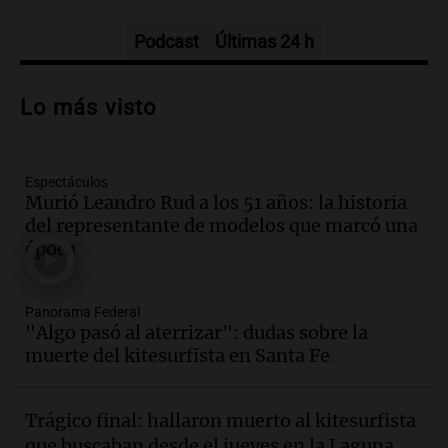
Buen día, Argentina
Episodios
Podcast
Últimas 24 h
Audio.
Por qué nos cuesta decir que no y
qué consecuencias tiene ceder siempre
Lo más visto
Buen día, Argentina
Episodios
Espectáculos
Audio.
Se acerca el Campeonato
Murió Leandro Rud a los 51 años: la historia
Argentino del Alfajor en el Estadio de
del representante de modelos que marcó una
Ferro este fin de semana
época
Panorama Federal
Episodios
Audio.
El evento más federal del año
Panorama Federal
reunirá a más de 80 expositores con
"Algo pasó al aterrizar": dudas sobre la
sabores únicos
muerte del kitesurfista en Santa Fe
Panorama Federal
Episodios
Trágico final: hallaron muerto al kitesurfista
Audio.
Mariano Moreno: pasiones
que buscaban desde el jueves en la Laguna