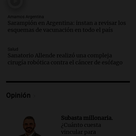
Episodios
Audio.
Mañana inicia la gran exposición
Amamos Argentina
en la Sociedad Rural de Bulaya con
Sarampión en Argentina: instan a revisar los
actividades para toda la familia
esquemas de vacunación en todo el país
Panorama Federal
Episodios
Audio.
Villa María presenta nuevos
Salud
Sanatorio Allende realizó una compleja
edificios y una casa del estudiante para
cirugía robótica contra el cáncer de esófago
jóvenes de la región
Panorama Federal
Episodios
Audio.
Recomendaciones de vino
bonarda para disfrutar el fin de semana
Opinión
en Mendoza
Panorama Federal
Episodios
Subasta millonaria.
Audio.
Preparativos finales para la gran
¿Cuánto cuesta
exposición en la sociedad rural de
vincular para