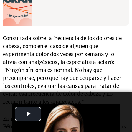
Consultada sobre la frecuencia de los dolores de
cabeza, como en el caso de alguien que
experimenta dolor dos veces por semana y lo
alivia con analgésicos, la especialista aclaró:
"Ningún síntoma es normal. No hay que
preocuparse, pero que hay que ocuparse y hacer
los controles, evaluar las causas para tratar de
evitar esa frecuencia de dolor de cabeza y no
recurrir tanto a los analgésicos."
Play
En relación a un posible componente
genético
,
Video
Pérez Maure
confirmó: "Sí hay casos de migrañas