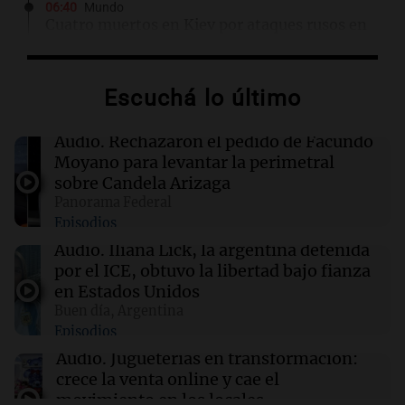
06:40
Mundo
Cuatro muertos en Kiev por ataques rusos en
medio de crisis de defensas antiaéreas
Escuchá lo último
06:25
Sociedad
Alerta por frío extremo, viento y Zonda: qué
provincias están afectadas este sábado
Audio.
Rechazaron el pedido de Facundo
Moyano para levantar la perimetral
sobre Candela Arizaga
06:05
Cadena 3 Mundo
Panorama Federal
Todd Blanche fue confirmado como secretario
Episodios
de Justicia de Trump en una ajustada votación
Audio.
Iliana Lick, la argentina detenida
por el ICE, obtuvo la libertad bajo fianza
00:32
Clima
en Estados Unidos
Clima en Salta: cómo estará el tiempo este
Buen día, Argentina
sábado 8 de agosto
Episodios
Audio.
Jugueterías en transformación:
crece la venta online y cae el
movimiento en los locales