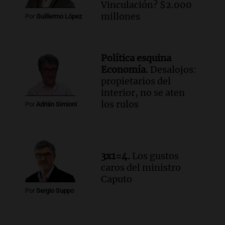
Bulaya este sábado
Vinculación? $2.000
Panorama Federal
millones
Por
Guillermo López
Episodios
Audio.
Denuncias por represión en el
Congreso y evacuación por derrame de
Política esquina
oxígeno en Montecastro
Economía.
Desalojos:
Panorama Federal
propietarios del
Episodios
interior, no se aten
Audio.
Río Gallegos reporta frío extremo
los rulos
Por
Adrián Simioni
y llega avión para escuelas de la décima
brigada aérea
Panorama Federal
Episodios
3x1=4.
Los gustos
caros del ministro
Caputo
Por
Sergio Suppo