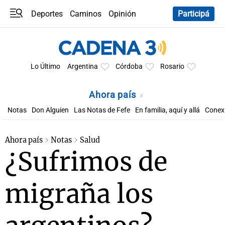
Deportes
Caminos
Opinión
Participá
Programas
Últimas coberturas
Últimas 24 h
En YouTube
Clima
Horóscopo
Lo Último
Argentina
Córdoba
Rosario
Ahora país
Notas
Don Alguien
Las Notas de Fefe
En familia, aquí y allá
Conexi
Ahora país
Notas
Salud
¿Sufrimos de
migraña los