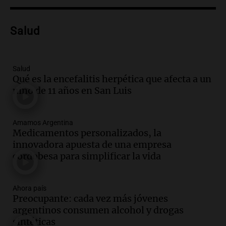
Audio.
Nuevo desarrollo urbano y casa
del estudiante impulsan el crecimiento
en Villa María
Salud
Panorama Federal
Episodios
Audio.
La gran exposición de la rural de
Salud
la Bulaya abrirá sus puertas mañana con
Qué es la encefalitis herpética que afecta a un
diversas actividades y sorpresas
niño de 11 años en San Luis
Panorama Federal
Episodios
Audio.
Villa María presenta nuevos
Amamos Argentina
Medicamentos personalizados, la
edificios y proyecta una casa del
innovadora apuesta de una empresa
estudiante con 48 municipios
cordobesa para simplificar la vida
involucrados
Panorama Federal
Episodios
Audio.
1° gol de Rosario Central a
Ahora país
Preocupante: cada vez más jóvenes
Aldosivi (Zalazar en contra) - relato
argentinos consumen alcohol y drogas
Gato Greco
sintéticas
Deportes Rosario