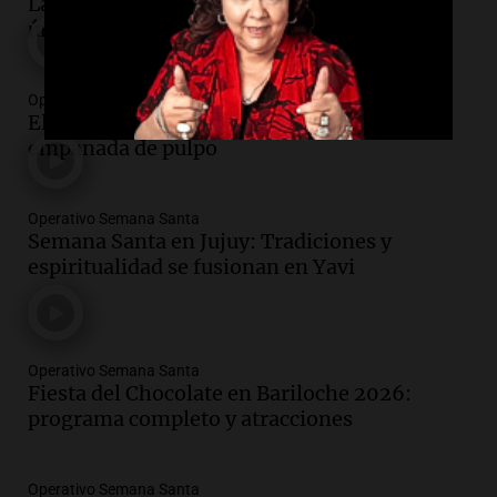
La Rioja ofrece rutas del vino y paisajes
únicos para conocer en Semana Santa
Operativo Semana Santa
El Celta sorprende en Semana Santa con
empanada de pulpo
Operativo Semana Santa
Semana Santa en Jujuy: Tradiciones y
espiritualidad se fusionan en Yavi
Operativo Semana Santa
Fiesta del Chocolate en Bariloche 2026:
programa completo y atracciones
Operativo Semana Santa