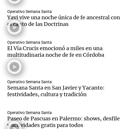
Operativo Semana Santa
Yavi vive una noche única de fe ancestral con
el canto de las Doctrinas
Notas
s
Notas
La Sole en
Operativo Semana Santa
ial
Mundial 2026
Cadena 3
El Vía Crucis emocionó a miles en una
multitudinaria noche de fe en Córdoba
Operativo Semana Santa
Semana Santa en San Javier y Yacanto:
festividades, cultura y tradición
Operativo Semana Santa
Paseo de Pascuas en Palermo: shows, desfile
y actividades gratis para todos