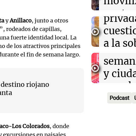
movili
propi
Episodios
Audio.
contra
privad
ta
y
Anillaco
, junto a otros
Mendo
kirch
cuest
”, rodeados de capillas,
prepar
Panorama F
na fuerte identidad local. La
a la s
Episodios
un fin
 de los atractivos principales
digital
urante el fin de semana largo.
seman
Audio.
Argent
y ciud
"Mono
Panorama F
Audio.
march
 destino riojano
Episodios
Kapan
anta
Conde
contra
Podcast
adelan
tres a
de tier
show 
prisió
Panorama F
Audio.
Rosari
naco-Los Colorados
, donde
Episodios
suspen
 y excursiones en paisajes