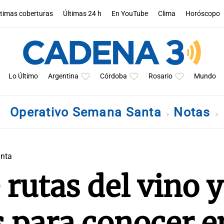
ltimas coberturas
Últimas 24 h
En YouTube
Clima
Horóscopo
Lo Último
Argentina
Córdoba
Rosario
Mundo
Operativo Semana Santa
Notas
nta
 rutas del vino y
s para conocer e