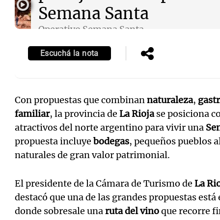
Semana Santa
Operativo Semana Santa
Episodios
Escuchá la nota
Con propuestas que combinan
naturaleza
,
gast
familiar
, la provincia de
La Rioja
se posiciona c
atractivos del norte argentino para vivir una
Se
propuesta incluye
bodegas
, pequeños pueblos a
naturales de gran valor patrimonial.
El presidente de la Cámara de Turismo de
La Ri
destacó que una de las grandes propuestas está 
donde sobresale una
ruta del vino
que recorre f