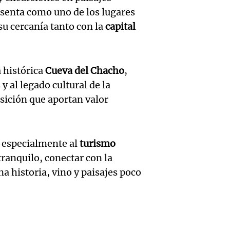
Medic
Viva la Radi
senta como uno de los lugares
hombr
Episodios
reprod
su cercanía tanto con la
capital
simula
Audio.
entre 
de rec
contra
por p
 histórica
Cueva del Chacho
,
en San
Gonzá
de fert
y al legado cultural de la
Panorama F
nsición que aportan valor
Audio.
avanz
la ost
Episodios
teatro
testim
de mil
 especialmente al
turismo
la bie
clave 
Amamos Arg
tranquilo, conectar con la
Episodios
Audio.
la tem
accide
a historia, vino y paisajes poco
Marott
Rock R
Villa 
cordob
bandas
Panorama F
Audio.
Episodios