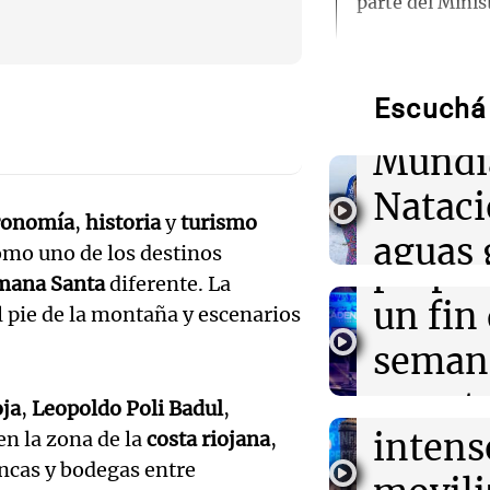
parte del Minis
Audio.
de neo
05:31
Ciencia
El AMOC se ma
mientras una 
Escuchá 
compit
corriente oceán
Mundi
Audio.
04:00
Deportes
Nataci
Polémica en el
Mendo
ronomía
,
historia
y
turismo
a corredores q
aguas 
inscripción y d
omo uno de los destinos
prepar
mana Santa
diferente. La
frente 
Audio.
un fin
03:32
Mundo
l pie de la montaña y escenarios
Rescate inverna
Moren
un estadounide
Galleg
seman
hospital en Nu
Turno Noch
enfren
y prot
Episodios
oja
,
Leopoldo Poli Badul
,
Audio.
03:15
Recetas
intens
en la zona de la
costa riojana
,
ley de 
Descubre los d
el Sen
emblemáticos d
incas y bodegas entre
Panorama F
en Galicia