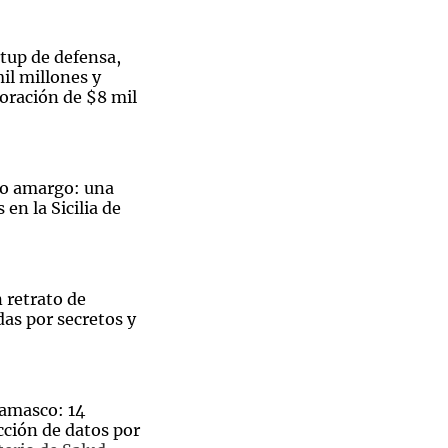
rtup de defensa,
il millones y
oración de $8 mil
Notas
tas
Notas
Venezuela de
 Groenlandia
Comprometidos
Madur
jo amargo: una
en la Sicilia de
 retrato de
as por secretos y
amasco: 14
cción de datos por