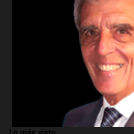
Los pueblos como
Sanagasta
y
Anillaco
est
riojana, al pie de la montaña.
¿Por qué es atractivo el Valle Antinaco-Lo
Ofrece paisajes sedimentarios únicos y for
cercano a la
capital riojana
y
Chilecito
.
Temas
La Rioja
turismo
Semana Santa
rutas del vino
Lo más visto