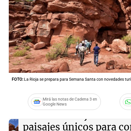
Notas
Notas
Editorial
Mundial 2026
La Sol
FOTO:
La Rioja se prepara para Semana Santa con novedades turí
Mirá las notas de Cadena 3 en
Google News
Audio.
La Rioja ofrece r
paisajes únicos para c