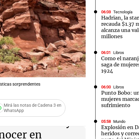
06:03
Tecnología
Hadrian, la sta
recauda $1.37 m
alcanza una val
millones
Notas
Notas
No
06:01
Libros
e en Cadena 3
El huracán de Arequito
Cadena 3 en
Como el naran
saga de mujeres 
1924
sticas sorprendentes
06:00
Libros
Punto Bobo: un
mujeres marcad
sufrimiento
Mirá las notas de Cadena 3 en
WhatsApp
utas del vino y
05:58
Mundo
Explosión en D
onocer en
heridos y corre