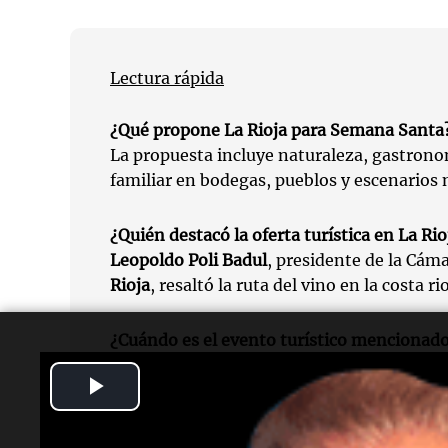
Lectura rápida
¿Qué propone La Rioja para Semana Santa
La propuesta incluye naturaleza, gastronom
familiar en bodegas, pueblos y escenarios 
¿Quién destacó la oferta turística en La Rio
Leopoldo Poli Badul
, presidente de la Cám
Rioja
, resaltó la ruta del vino en la costa ri
¿Cuándo es el evento turístico mencionad
Se refiere a la
Semana Santa
, un fin de se
Play
disfrutar de las propuestas.
Video
¿Dónde se encuentran los pueblos turístic