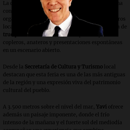
La celebración continúa durante el fin de semana
con otra tradición histórica: la
Feria Pascual
,
organizada por productores, artesanos y alfareros
locales. Allí se mantiene vivo el antiguo sistema de
trueque
o “cambalache”, acompañado por
copleros, anateros y presentaciones espontáneas
en un escenario abierto.
Desde la
Secretaría de Cultura y Turismo
local
destacan que esta feria es una de las más antiguas
de la región y una expresión viva del patrimonio
cultural del pueblo.
A 3.500 metros sobre el nivel del mar,
Yavi
ofrece
además un paisaje imponente, donde el frío
intenso de la mañana y el fuerte sol del mediodía