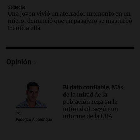
Sociedad
Audio.
El reclamo del sector industrial
Una joven vivió un aterrador momento en un
tras las críticas de Caputo: "Somos seres
micro: denunció que un pasajero se masturbó
humanos que trabajamos"
frente a ella
Noticias Rosario
Episodios
Audio.
Suspenden clases en Bariloche y
alrededores por nevadas y malas
condiciones de circulación
Opinión
Panorama Federal
Episodios
Audio.
Uspallata enfrenta un temporal
El dato confiable.
Más
de nieve que deja varados a 1500
de la mitad de la
camiones por más de 24 días
población reza en la
Noticias
intimidad, según un
Episodios
Por
informe de la UBA
Federico Albarenque
Audio.
Exigen justicia por Débora:
"Lamentablemente nadie va a
devolvérnosla"