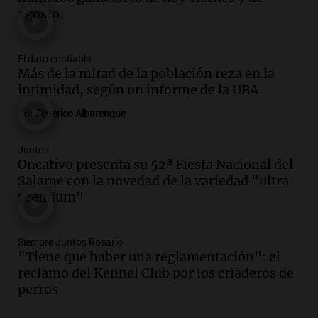
agosto.
relaciones diplomáticas tras nueve
meses de ruptura por asilo político
Panorama Federal
El dato confiable
Episodios
Más de la mitad de la población reza en la
Audio.
Kicillof critica represión en
intimidad, según un informe de la UBA
marcha y otras noticias nacionales de
este miércoles
Por
Federico Albarenque
Noticias
Episodios
Juntos
Oncativo presenta su 52ª Fiesta Nacional del
Audio.
Donald Trump acusa a México de
Salame con la novedad de la variedad "ultra
perjudicar a Estados Unidos en medio de
premium"
tensiones y críticas
Panorama Federal
Episodios
Siempre Juntos Rosario
Audio.
Oncativo presenta su 52ª Fiesta
"Tiene que haber una reglamentación": el
Nacional del Salame con la novedad de la
reclamo del Kennel Club por los criaderos de
variedad “ultra premium”
perros
Juntos
Episodios