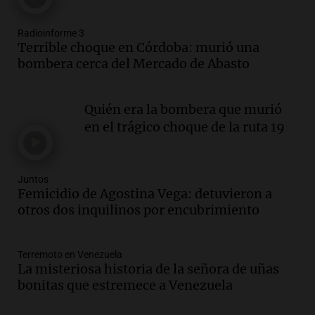
Juntos
Episodios
Radioinforme 3
Audio.
La Expo La Bulaye 2026
Terrible choque en Córdoba: murió una
comienza con sorpresas y grandes
bombera cerca del Mercado de Abasto
premios para los visitantes
Noticias
Episodios
Quién era la bombera que murió
Audio.
Córdoba: destituyeron a la
en el trágico choque de la ruta 19
intendenta interina de Villa Santa Cruz
del Lago y se atrincheró
Juntos
Juntos
Episodios
Femicidio de Agostina Vega: detuvieron a
Audio.
Clases de tango y milonga en la
otros dos inquilinos por encubrimiento
Confitería El Oriental: una propuesta
cultural imperdible
Noticias
Terremoto en Venezuela
La misteriosa historia de la señora de uñas
Episodios
bonitas que estremece a Venezuela
Audio.
Más de la mitad de la población
reza en la intimidad, según un informe