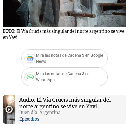
Notas
s
Notas
FOTO:
El Vía Crucis más singular del norte argentino se vive
en Yavi
La Sole en
ial
Mundial 2026
Cadena 3
Mirá las notas de Cadena 3 en Google
News
Mirá las notas de Cadena 3 en
WhatsApp
Audio.
El Vía Crucis más singular del
norte argentino se vive en Yavi
Buen día, Argentina
Episodios