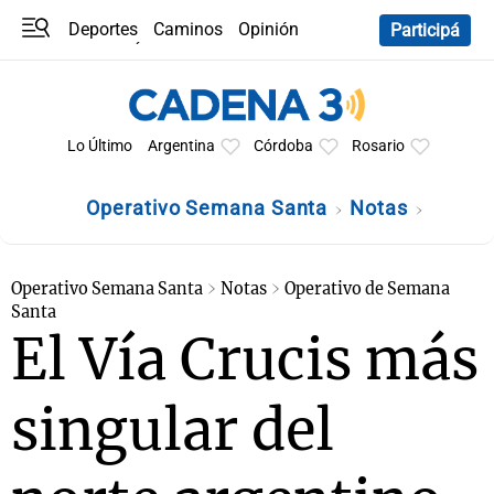
Deportes
Caminos
Opinión
Participá
Programas
Últimas coberturas
Últimas 24 h
En YouTube
Clima
Horóscopo
Lo Último
Argentina
Córdoba
Rosario
Operativo Semana Santa
Notas
Operativo Semana Santa
Notas
Operativo de Semana
Santa
El Vía Crucis más
singular del