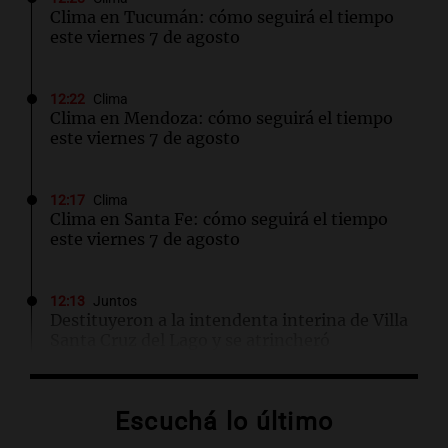
Clima en Tucumán: cómo seguirá el tiempo
este viernes 7 de agosto
12:22
Clima
Clima en Mendoza: cómo seguirá el tiempo
este viernes 7 de agosto
12:17
Clima
Clima en Santa Fe: cómo seguirá el tiempo
este viernes 7 de agosto
12:13
Juntos
Destituyeron a la intendenta interina de Villa
Santa Cruz del Lago y se atrincheró
12:13
Sociedad
Escuchá lo último
Quiniela la primera de la mañana: conocé los
números ganadores de hoy viernes 7 de