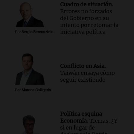
Siempre Juntos Rosario
Cuadro de situación.
Episodios
Errores no forzados
del Gobierno en su
Audio.
Se divorciaron y la Justicia
intento por retomar la
ordenó que ella le pague una renta por
iniciativa política
vivir en la casa familiar
Por
Sergio Berensztein
Desayuno de Juntos
Episodios
Conflicto en Asia.
Taiwán ensaya cómo
seguir existiendo
Por
Marcos Calligaris
Política esquina
Economía.
Tierras: ¿Y
si en lugar de