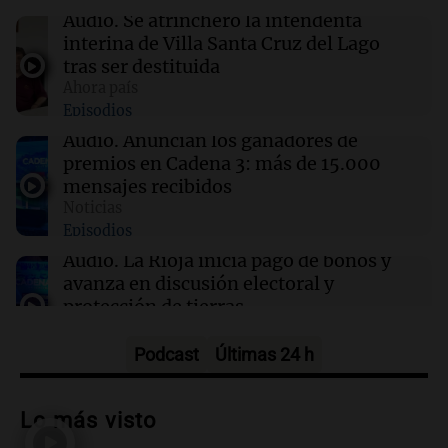
agosto.
Audio.
Se atrincheró la intendenta
interina de Villa Santa Cruz del Lago
tras ser destituida
12:11
Clima
Ahora país
Clima en Rosario: cómo seguirá el tiempo este
Episodios
viernes 7 de agosto
Audio.
Anuncian los ganadores de
premios en Cadena 3: más de 15.000
12:11
Deportes
mensajes recibidos
El Milan se interesa en Leandro Paredes y
Noticias
prepara una oferta formal para Boca
Episodios
Audio.
La Rioja inicia pago de bonos y
avanza en discusión electoral y
protección de tierras
Panorama Federal
Episodios
Podcast
Últimas 24 h
Audio.
Los Tekis presentaron
"Cordillera y Mar" y llenaron de
Lo más visto
carnaval el estudio de Cadena 3