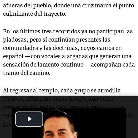
afueras del pueblo, donde una cruz marca el punto
culminante del trayecto.
En los últimos tres recorridos ya no participan las
piadosas, pero sí continúan presentes las
comunidades y las doctrinas, cuyos cantos en
español —con vocales alargadas que generan una
sensación de lamento continuo— acompañan cada
tramo del camino.
Al regresar al templo, cada grupo se arrodilla
frente al
altar
para rezar. Luego, una de las
comunidades retira una cruz emblemática que
conservará durante un año hasta entregarla a otro
Play
grupo en la próxima
Semana Santa
.
Video