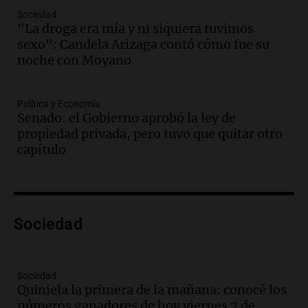
de la UBA
Sociedad
El dato confiable
"La droga era mía y ni siquiera tuvimos
Episodios
sexo": Candela Arizaga contó cómo fue su
Audio.
Cientos de fieles celebran a San
noche con Moyano
Cayetano pidiendo trabajo y salud en
Córdoba
Política y Economía
Panorama Federal
Senado: el Gobierno aprobó la ley de
Episodios
propiedad privada, pero tuvo que quitar otro
Audio.
"Tiene que haber una
capítulo
reglamentación": el reclamo del Kennel
Club por los criaderos de perros
Noticias Rosario
Episodios
Audio.
Trump acusa a México de
Sociedad
perjudicar la economía estadounidense
y defiende sus aranceles
Panorama Federal
Sociedad
Episodios
Quiniela la primera de la mañana: conocé los
números ganadores de hoy viernes 7 de
Audio.
México y Perú reanudan