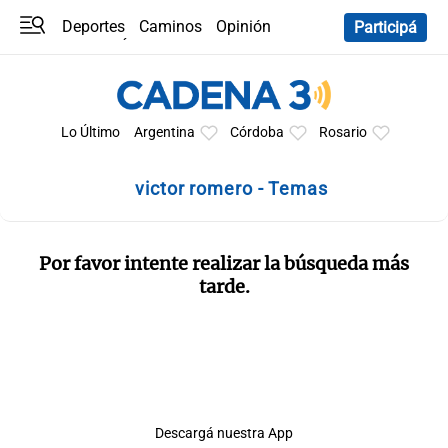
Deportes
Caminos
Opinión
Participá
Programas
Últimas coberturas
Últimas 24 h
En YouTube
Clima
Horóscopo
Lo Último
Argentina
Córdoba
Rosario
victor romero - Temas
Por favor intente realizar la búsqueda más
tarde.
Descargá nuestra App