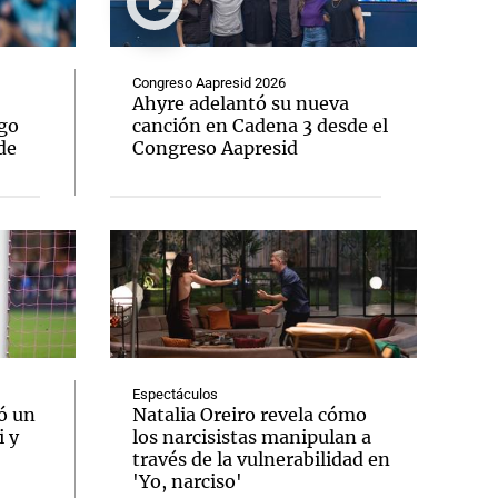
Congreso Aapresid 2026
Ahyre adelantó su nueva
go
canción en Cadena 3 desde el
Notas
de
Congreso Aapresid
tas
Notas
Venezuela de
 Groenlandia
Comprometidos
Madur
Espectáculos
ó un
Natalia Oreiro revela cómo
i y
los narcisistas manipulan a
través de la vulnerabilidad en
'Yo, narciso'