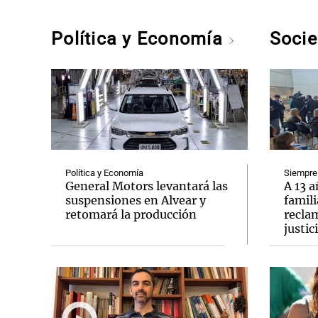
Política y Economía
Soci
Política y Economía
Siempre
General Motors levantará las
A 13 a
suspensiones en Alvear y
famili
retomará la producción
recla
justic