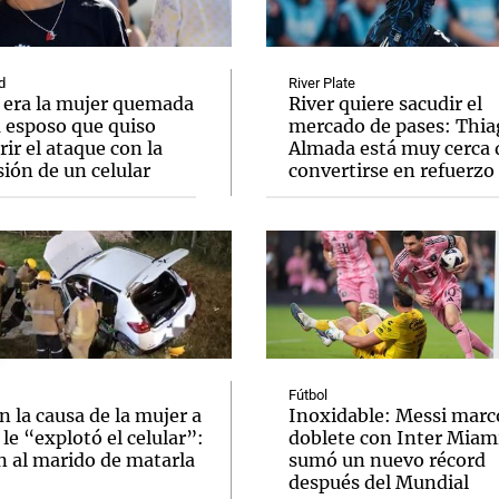
d
River Plate
 era la mujer quemada
River quiere sacudir el
u esposo que quiso
mercado de pases: Thia
ir el ataque con la
Almada está muy cerca 
Notas
Notas
No
ión de un celular
convertirse en refuerzo
e en Cadena 3
El huracán de Arequito
Cadena 3 en
Fútbol
n la causa de la mujer a
Inoxidable: Messi marc
 le “explotó el celular”:
doblete con Inter Miam
n al marido de matarla
sumó un nuevo récord
después del Mundial