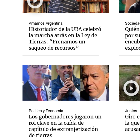
Amamos Argentina
Socieda
Historiador de la UBA celebró
Quién
la marcha atrás en la Ley de
por s
Tierras: “Frenamos un
encubr
Notas
Notas
saqueo de recursos”
explos
Editorial
Mundial 2026
La Sol
Política y Economía
Juntos
Los gobernadores jugaron un
Giro e
rol clave en la caída de
la que
capítulo de extranjerización
acusa
de tierras